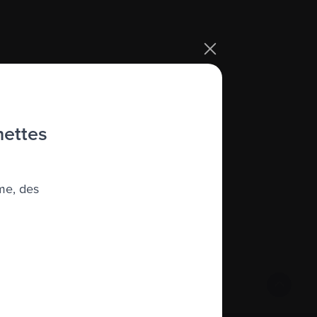
s patients, caregivers, family and
hettes
me, des
loma.ca