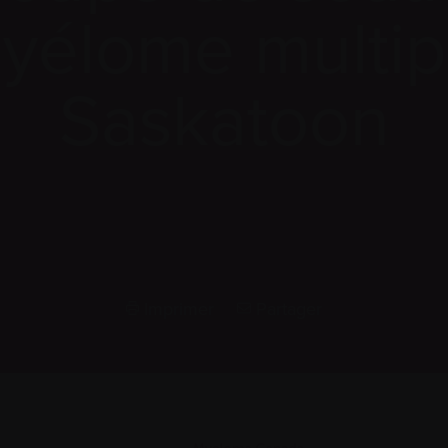
yélome multip
Saskatoon
Imprimer
Partager