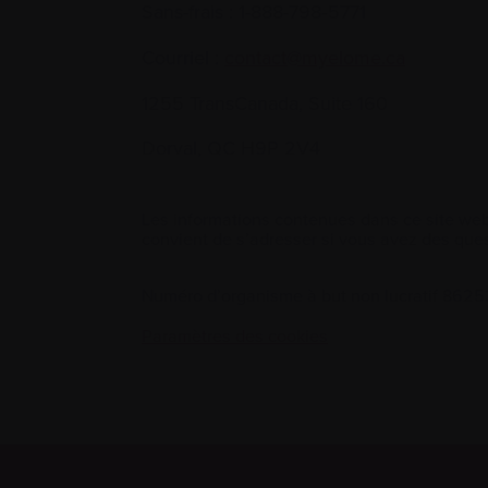
Sans-frais :
1-888-798‑5771
Courriel :
contact@myelome.ca
1255 TransCanada, Suite 160
Dorval, QC H9P 2V4
Les informations contenues dans ce site web
convient de s’adresser si vous avez des ques
Numéro d’organisme à but non lucratif 86
Paramètres des cookies