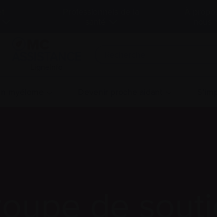
et
Professionnels de la
À propo
santé
nous
LigneInfo
 un myélome
Devenir proche aidant
S’imp
oupe de sout