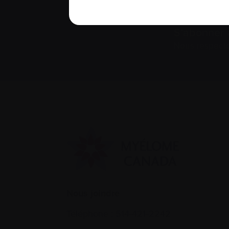
S’abonner 
Nous respect
Nous joindre
Téléphone :
514-421‑2242