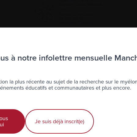
ais]
The Saskatoon Multiple Myeloma Support Group invite
e in a positive, caring environment.
s à notre infolettre mensuelle Manc
euillez contacter :
t@myeloma.ca
ion la plus récente au sujet de la recherche sur le myélo
nements éducatifs et communautaires et plus encore.
ur groups events, please contact
saskatoonsupport@mye
ous
Je suis déjà inscrit(e)
ui