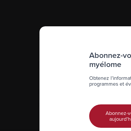
[Contenu seulement disponible en angl
friends to join them to learn and exchang
Abonnez-vou
Pour plus d'informations, v
myélome
Ray Wilgenbusch
Courriel :
saskatoonsuppor
Obtenez l’informat
programmes et évé
Événements
For information and updates regarding o
Abonnez-v
aujourd’h