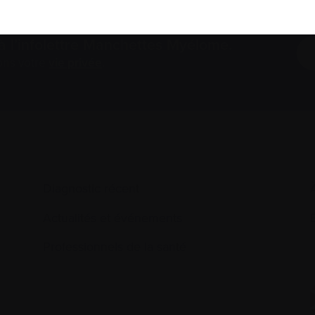
à l’infolettre Manchettes Myélome.
ons votre
vie privée
.
Diagnostic récent
Actualités et événements
É
Professionnels de la santé