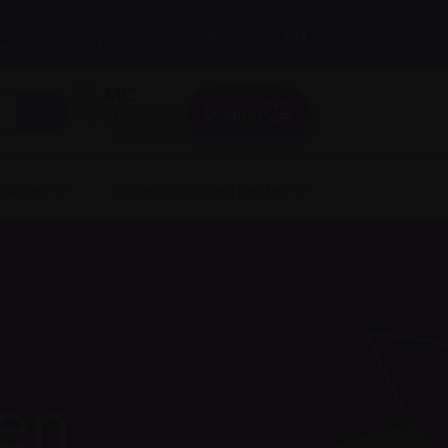
s de
Taille du
A
A
EN
A
texte:
Donner
Connexion
liquer
Science et recherche
ien