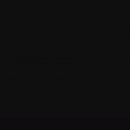
 ne sont pas destinées à remplacer les conseils des membres de
tions sur votre situation personnelle.
2533296RR0001
|
© 2026 Myélome Canada. Tous droits réservés