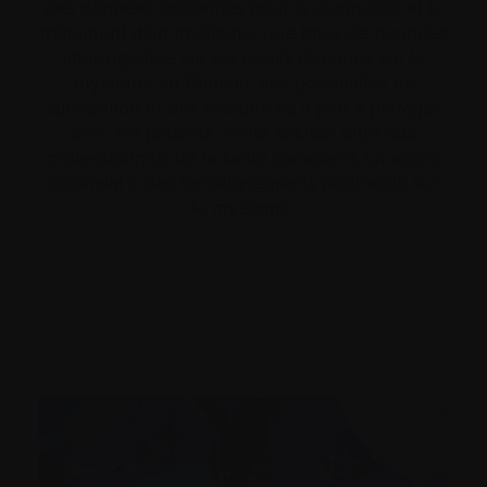
des données probantes pour le
diagnostic
et le
traitement d’un myélome, une base de données
interrogeable sur les essais cliniques sur le
myélome au Canada, des possibilités de
subvention et des ressources à jour à partager
avec les patients : cette section offre aux
professionnels de la santé canadiens un accès
convivial à des renseignements pertinents sur
le myélome.