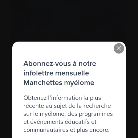
Abonnez-vous à notre
infolettre mensuelle
Manchettes myélome
Lignes directrices du traitement
Trouver des essais cliniques
Obtenez l’information la plus
récente au sujet de la recherche
Table ronde scientifique de Myélome
sur le myélome, des programmes
Canada
et événements éducatifs et
Recherche financée par Myélome Canada
communautaires et plus encore.