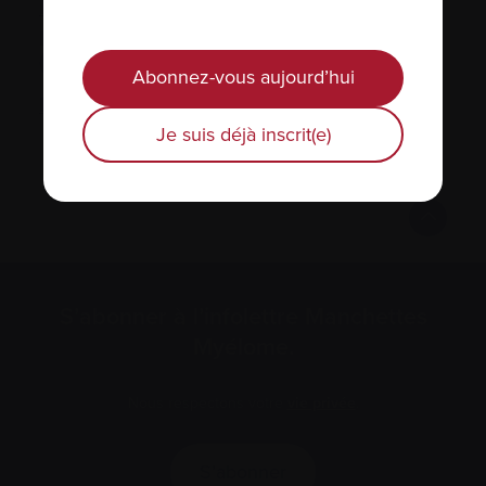
Partenariat pour l’établissement des
priorités en recherche sur le myélome
(PEP)
Abonnez-vous aujourd’hui
Ressources éducatives pour vos patients
Je suis déjà inscrit(e)
S’abonner à l’infolettre Manchettes
Myélome.
Nous respectons votre
vie privée
.
S’abonner