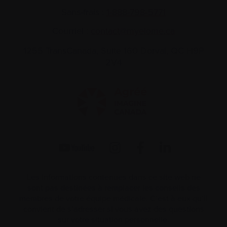
Sans-frais :
1-888-798‑5771
Courriel :
contact@myelome.ca
1255 TransCanada, Suite 160
Dorval, QC H9P
2V4
Les informations contenues dans ce site web ne
sont pas destinées à remplacer les conseils des
membres de votre équipe médicale. C’est à eux qu’il
convient de s’adresser si vous avez des questions
sur votre situation personnelle.