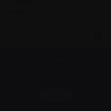
un myélome
Glossaire
S’abonner à l’infolettre Manchettes
Myélome.
Nous respectons votre
vie privée
.
S’abonner