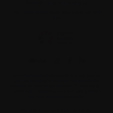
Courriel :
contact@myelome.ca
1255 TransCanada, Suite 160
Dorval, QC H9P
2V4
Les informations contenues dans ce site web ne
sont pas destinées à remplacer les conseils des
membres de votre équipe médicale. C’est à eux qu’il
convient de s’adresser si vous avez des questions
sur votre situation personnelle.
Numéro d’organisme à but non lucratif