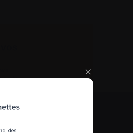
hettes
 pas encore familier.
et les termes qui s’y
me, des