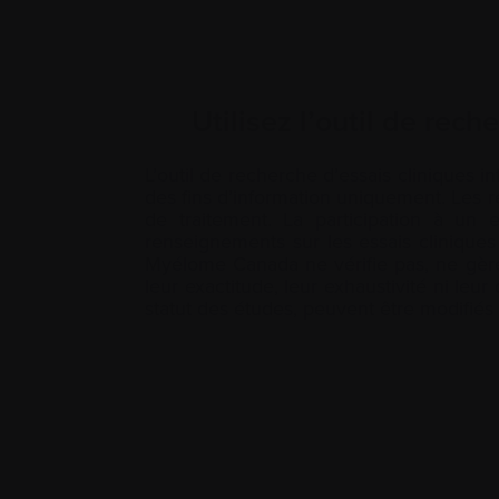
Utilisez l’outil de rec
L’outil de recherche d’essais cliniques in
des fins d’information uniquement. Les 
de traitement. La participation à un
e
renseignements sur les essais cliniques 
Myélome Canada ne vérifie pas, ne gère p
leur exactitude, leur exhaustivité ni leur
statut des études, peuvent être modifiés 