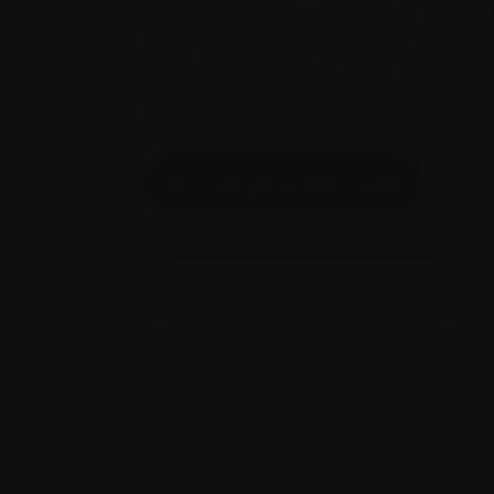
répondre aux questions les plus fréque
renseignements fournis peuvent aider à l
savoir si un essai clinique constitue un
traitement compte tenu de la situation pa
personne.
Télécharger un exemplaire
Demander une copie imprimée