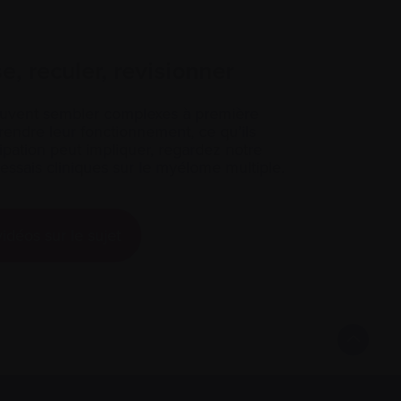
, reculer, revisionner
peuvent sembler complexes à première
endre leur fonctionnement, ce qu’ils
cipation peut impliquer, regardez notre
ssais cliniques sur le myélome multiple.
idéos sur le sujet