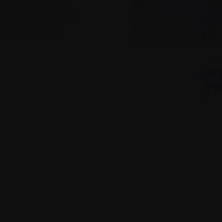
mment posées. Les
a prise de décision à
e bonne option de
rticulière d’une