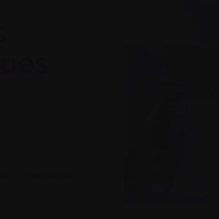
s
ques
ues
|
Trouver des essais