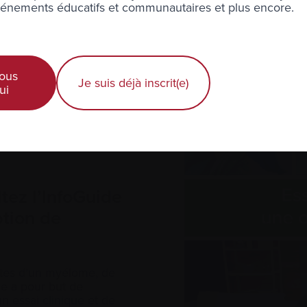
nements éducatifs et communautaires et plus encore.
ous
Je suis déjà inscrit(e)
ui
ltez l’InfoGuide
tion de
intes d’un myélome, de
de a pour but de
’un essai
clinique
et de