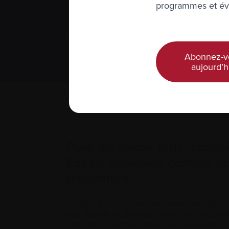
rapportent.
programmes et évé
Terminologie de l’essai clinique
Abonnez-v
aujourd’h
Pour en savoir plus, consu
Essais cliniques comme op
traitement.
Rédigé à l’intention des personnes atte
leur famille et de leurs amis, cet InfoGui
clarifier et d’expliquer le déroulement d