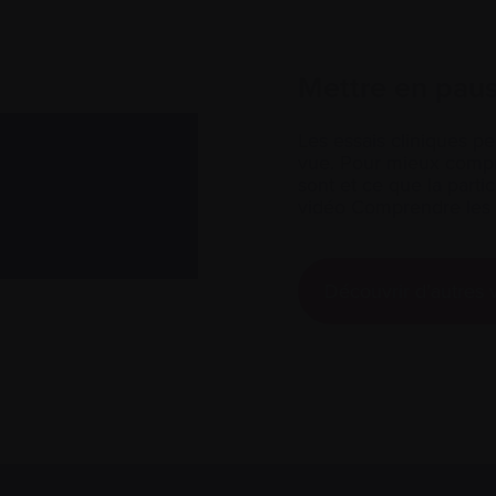
Mettre en pause
Les essais cliniques 
vue. Pour mieux compr
sont et ce que la parti
vidéo Comprendre les e
Découvrir d’autres v