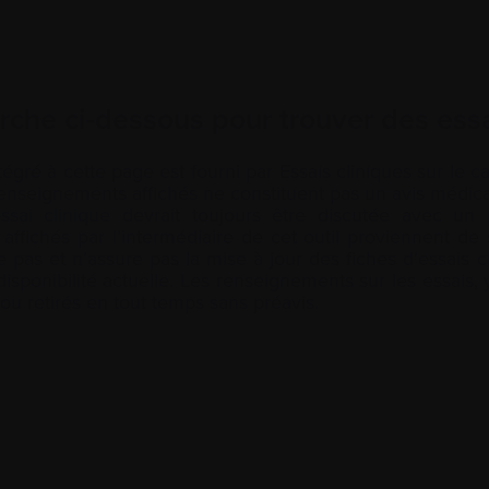
herche ci-dessous pour trouver des es
tégré à cette page est fourni par Essais cliniques sur le
c
renseignements affichés ne constituent pas un avis médic
ssai clinique
devrait toujours être discutée avec un p
affichés par l’intermédiaire de cet outil proviennent de 
as et n’assure pas la mise à jour des fiches d’essais cli
 disponibilité actuelle. Les renseignements sur les essais, y
ou retirés en tout temps sans préavis.