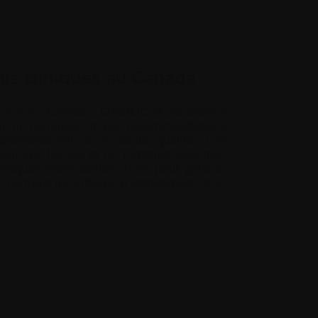
sais cliniques au Canada
ancer
au Canada / Q-CROC et est offert à
al, un
diagnostic
ni des recommandations
rofessionnel de la santé qualifié. Les
sources tierces et de registres externes.
niques individuelles, et ne peut garantir
 compris les critères d’admissibilité et le