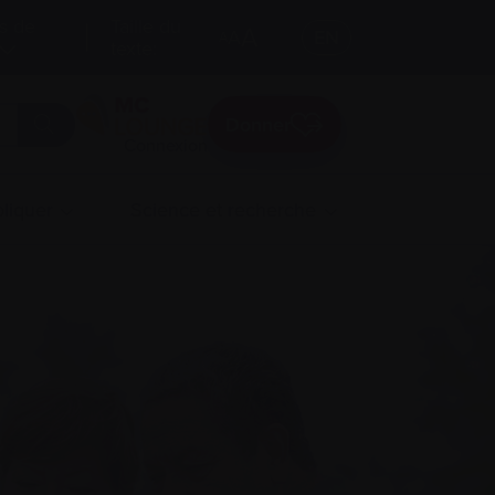
s de
Taille du
A
A
EN
A
texte:
Donner
Connexion
liquer
Science et recherche