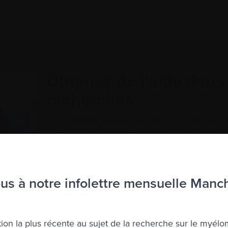
s à notre infolettre mensuelle Manc
nt utiliser un langage qui ne vous est
ifférentes phases d’un essai clinique 
ion la plus récente au sujet de la recherche sur le myélo