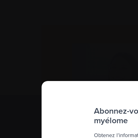
Abonnez-vou
Les essais cliniques peuve
myélome
Apprenez-en plus sur les d
Obtenez l’informat