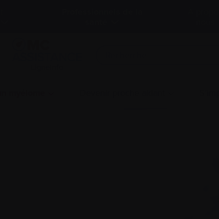
t
Professionnels de la
À propo
santé
nous
LigneInfo
 un myélome
Devenir proche aidant
S’imp