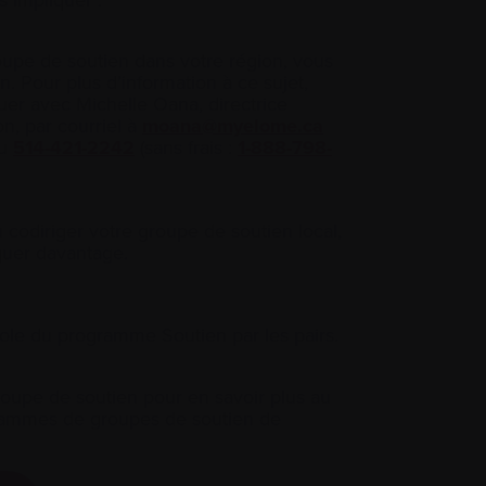
 impliquer :
roupe de soutien dans votre région, vous
n. Pour plus d’information à ce sujet,
er avec Michelle Oana, directrice
on, par courriel à
moana@myelome.ca
au
514-421-2242
(sans frais :
1-888-798-
u codiriger votre groupe de soutien local,
quer davantage.
le du programme Soutien par les pairs.
roupe de soutien pour en savoir plus au
grammes de groupes de soutien de