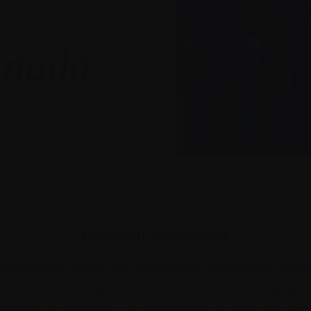
anada
Devenir bénévole
s bénévoles constituent le fondement de Myélome Cana
personnes qui aimeraient donner de leur temps et de leu
façons de nous aider, en offrant autant ou aussi peu de 