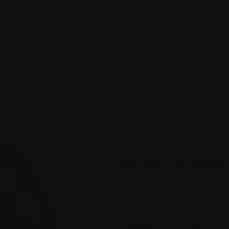
nombrables. Que ce soit en vous impliquant au sein d’un g
créant une activité de collecte de fonds, en rejoignant une
à de nouveaux traitements), en sensibilisant davantage le 
 myélome en mars chaque année, en offrant votre expert
ous vous sommes reconnaissants pour tout ce que vous pou
Groupes de soutie
Tous les groupes de soutien
soutien de Myélome Canada s
bénévoles.