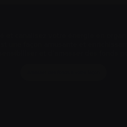
té et canalisez votre énergie en organi
est une façon amusante et enrichissan
sensibiliser et d’amasser des fonds p
Amasser des fonds à votre façon