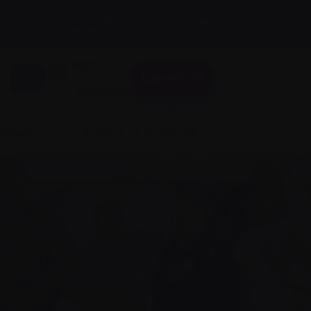
s de
Taille du
A
A
EN
A
texte:
Donner
Connexion
liquer
Science et recherche