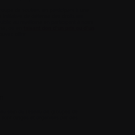
roupe de soutien, en participant à une
 initiative de défense des droits (en
public au myélome en participant à notre
ise, ou en
faisant don d’un prix ou d’un
vez offrir.
n
 au sein du réseau de groupes de
ont dirigés et organisés par des