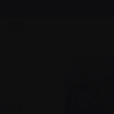
et
Professionnels de la
À propo
santé
nous
LigneInfo
un myélome
Devenir proche aidant
S’imp
ent