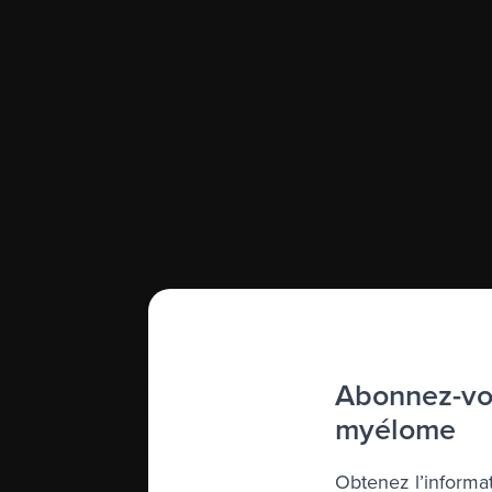
Organisez une collecte de
Nos incroyables bénévoles sont au cœur
comme membres d’un comité ou de façon i
Abonnez-vou
fonds sans eux.
myélome
Comment vous pourriez vous impliquer :
Obtenez l’informat