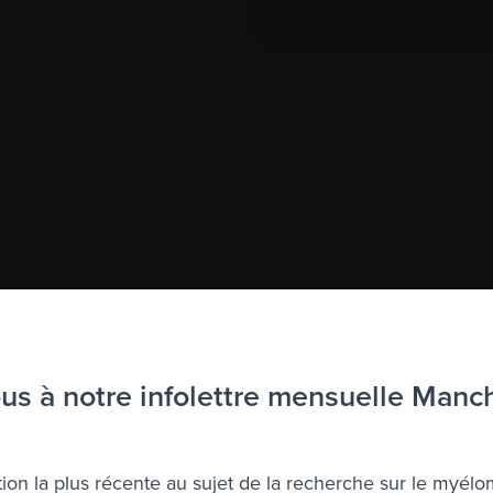
Voir les groupes de souti
 fonds
 des activités nationales de collecte de fonds de Myélo
ndépendante, nous ne pourrions pas organiser des activi
s à notre infolettre mensuelle Manc
ion la plus récente au sujet de la recherche sur le myélo