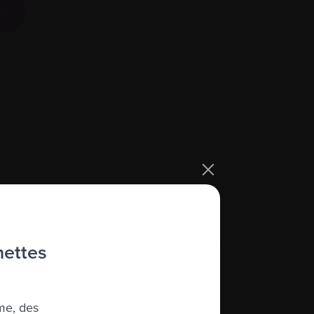
en
me Canada. Que ce soit comme leaders,
tés de sensibilisation et de collecte de
hettes
me, des