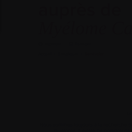
auprès de
Myélome C
Imprimer
Partager
Accueil
|
S’impliquer
|
Bénévolat
Le
Nous sommes toujours à la recherche de 
myélome. Il existe de nombreuses 