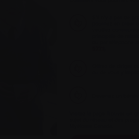
Comment vous pourriez vous
S’il n’y a pas de g
pourriez en créer u
veuillez communiqu
principale de missi
ou par téléphone 
5771
).
Offrez de diriger o
ou de vous y impli
Devenez un bénévo
Visitez la page Trouver un g
sujet du réseau et des pro
Myélome Canada.