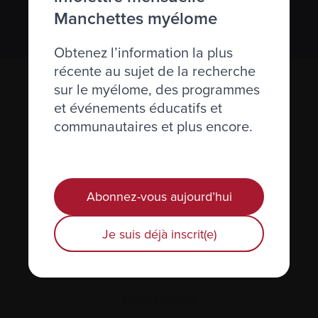
S’abonner
Manchettes myélome
Obtenez l’information la plus
récente au sujet de la recherche
sur le myélome, des programmes
et événements éducatifs et
communautaires et plus encore.
Actualités et événements
Abonnez-vous aujourd’hui
Plan du site
Je suis déjà inscrit(e)
Glossaire
Nous joindre