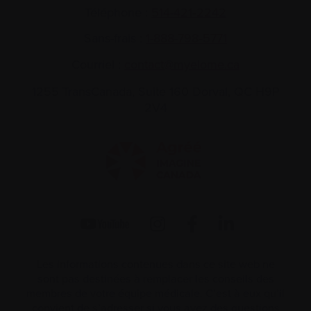
Téléphone :
514-421‑2242
Sans-frais :
1-888-798‑5771
Courriel :
contact@myelome.ca
1255 TransCanada, Suite 160
Dorval, QC H9P
2V4
Les informations contenues dans ce site web ne
sont pas destinées à remplacer les conseils des
membres de votre équipe médicale. C’est à eux qu’il
convient de s’adresser si vous avez des questions