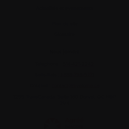
Actualités et événements
Plan du site
Glossaire
Nous joindre
Téléphone :
514-421‑2242
Sans-frais :
1-888-798‑5771
Courriel :
contact@myelome.ca
1255 TransCanada, Suite 160
Dorval, QC H9P
2V4