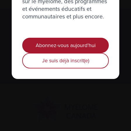
sur le myélome, des programmes
et événements éducatifs et
communautaires et plus encore.
S’abonner à l’infolettre Manchettes
Myélome.
Abonnez-vous aujourd’hui
Nous respectons votre
vie privée
.
Je suis déjà inscrit(e)
S’abonner