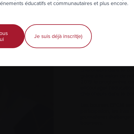
nements éducatifs et communautaires et plus encore.
Bourse Dr And
encourager l’é
continue de je
ous
Je suis déjà inscrit(e)
ui
domaine du m
Afin de reconnaître les
Andrew Belch et le ment
chercheurs dans le d
grâce à la vision de n
2019 le programme de
encourager l’éducation
chercheurs dans le d
Les bourses EFCM serven
participation, les frai
journalières (hébergeme
boursiers.