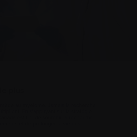
le plus
remède au myélome. Jamais la recherche
tiplient. En s’appuyant sur la stratégie
nada est fier de soutenir la recherche
tements et de prolonger la vie des