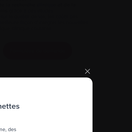
de la recherche
clinique
et de la
oins
grâce à des études
ur la qualité de vie, les coûts des
meilleure façon d’intégrer les nouvelles
tique clinique courante.
Formulaire de demande
hettes
me, des