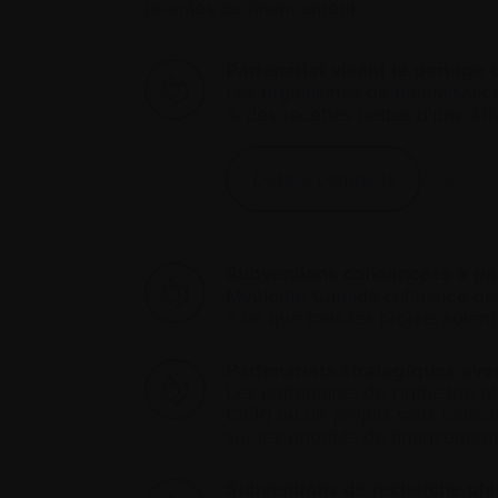
priorités de financement.
Partenariat visant le partag
Les organismes de bienfaisance
% des recettes nettes d’une MM
Détails complets
Les dema
Subventions cofinancées à pa
Myélome Canada cofinance des p
à ce que tous les projets soie
Partenariats stratégiques avec
Les partenaires de l’industrie
CIER) ou de projets sans concou
sur les priorités de financemen
Subventions de recherche phi