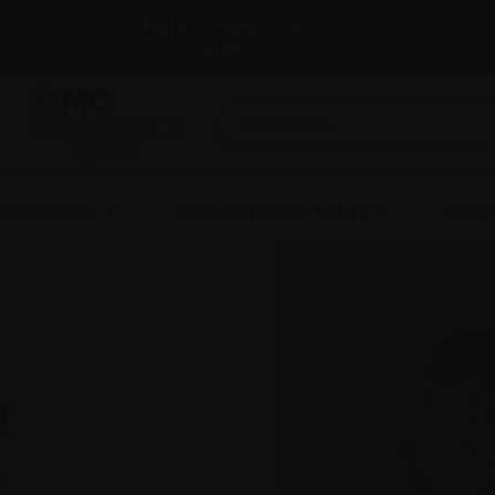
t
Professionnels de la
À propo
santé
nous
LigneInfo
 un myélome
Devenir proche aidant
S’imp
t
x