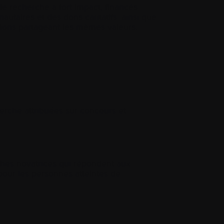
 recherche à fort impact, financés
autaires et des dons caritatifs, ainsi que
tions partageant les mêmes valeurs.
erche attribuées sur concours et
hes novatrices qui répondent aux
 pour les personnes atteintes de