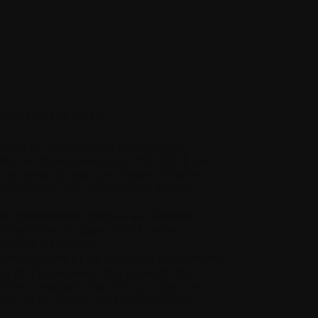
Aldo Del Col 2026
nneur du cofondateur de Myélome
offre un financement de 150 000 $ sur
 de deux (2) ans. Les projets financés
ou plusieurs des domaines suivants :
 de traitements conçus au Canada
,
 cellulaire de type CAR-T ou les
rêtes à l’emploi;
 biomarqueurs et de données en contexte
es de l’expérience des patients afin
vi de la maladie, l’accès aux soins, les
ent et de cerner les lacunes ou les
re de soutien;