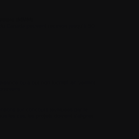
ultiple (MMM)
s du Canada peuvent recevoir jusqu’à 50
ance ou à but non lucratif, en veillant
 communs.
ntions sur concours (évaluées par le
 les cas, les projets doivent s’aligner