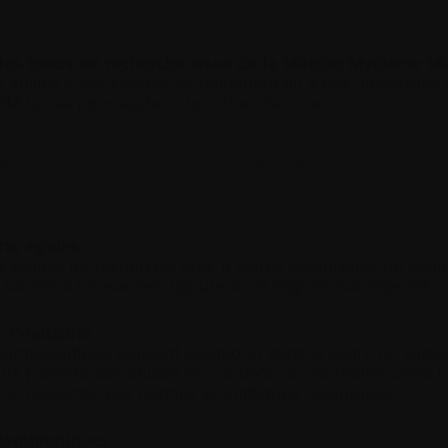
e des fonds de recherche issus de la Marche Myélome M
 affiliés à des centres de traitement ou à des université
M locale pour soutenir la recherche locale.
ndes de financement pour 2026 sont maintenant fermées.
rts égales
rojets de recherche avec d’autres organismes de bienfais
nt soumis à un examen rigoureux, et alignés aux objectifs
 l’industrie
 pharmaceutique peuvent collaborer dans le cadre de subve
rs (comme des études en contexte de vie réelle). Dans tous
t et respecter des normes scientifiques rigoureuses.
lanthropiques