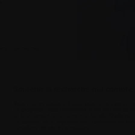
estiné aux chercheurs
Soutenir la recherche qui compte 
Nous n’avons jamais été aussi près de trouver un 
n’a progressé aussi rapidement et les percées se mul
de financement de la recherche Aurelia, Myélome Ca
canadienne sur le myélome afin d’améliorer les trai
Canadiens atteints d’un myélome.