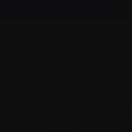
Actualités e
Trouver du
soutien
événements
Diagnostic récent
Vivre avec
Financemen
destiné au