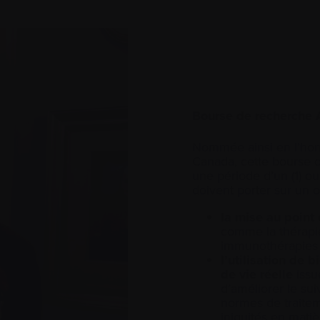
Bourse de recherche 
Nommée ainsi en l’ho
Canada, cette bourse 
une période d’un (1) ou
doivent porter sur un 
la mise au point
comme la thérapie
immunothérapies p
l’utilisation de
de vie réelle
issu
d’améliorer le sui
normes de traitem
iniquités en matiè