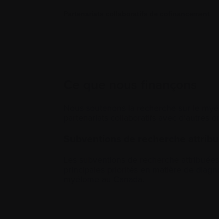
Partenariats collaboratifs de cofinancement
Ce que nous finançons
Nous soutenons la recherche sur le myél
partenariats collaboratifs avec d’autres 
Subventions de recherche attrib
Les subventions de recherche attribuée
principales priorités en matière de
diagn
myélome au Canada.