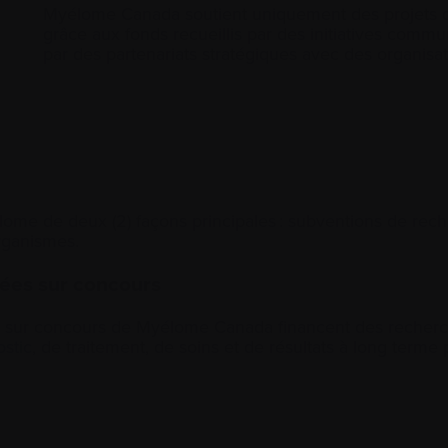
Myélome Canada soutient uniquement des projets de
grâce aux fonds recueillis par des initiatives commun
par des partenariats stratégiques avec des organisa
ome de deux (2) façons principales : subventions de rech
organismes.
uées sur concours
s sur concours de Myélome Canada financent des recherc
ostic
, de traitement, de soins et de résultats à long terme