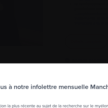
le renforcement 
prestation aux s
complémentaires s
traitements et la 
thérapies à la pra
Détails complets
Anciens gagnants
s à notre infolettre mensuelle Manc
ion la plus récente au sujet de la recherche sur le myélo