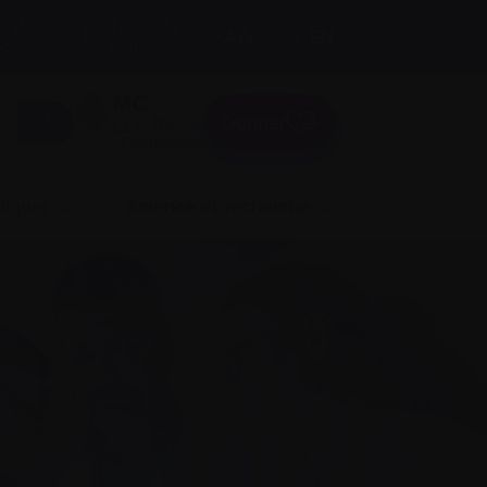
s de
Taille du
A
A
EN
A
texte:
Donner
Connexion
liquer
Science et recherche