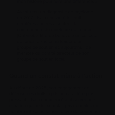
mon histoire pour faire une différence. »
Ayant reçu un diagnostic de myélome
en 2017, Lisa a consacré les huit
dernières années à soutenir la
communauté du myélome de London
(Ontario), à titre de bénévole en collecte
de fonds, d’ancienne leader d’un
groupe de soutien et, aujourd’hui, de
membre du comité directeur de son
groupe de soutien local.
Quand un constat mène à l’action
Au début de 2025, son engagement en
défense des droits a pris un caractère plus
pressant. Lisa a commencé à observer une
situation qui ne lui semblait pas normale : un
nombre inhabituellement élevé de personnes