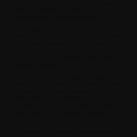
retraitées de son groupe de soutien avaient
toutes travaillé dans la même usine de
fabrication locale, récemment fermée.
« J’entendais sans cesse le même nom
d’entreprise revenir », se souvient-elle, et cela
est rapidement devenu une préoccupation
qu’elle ne pouvait plus ignorer. Elle en a parlé à
son oncologue, qui a lui aussi reconnu que cela
semblait inhabituel.
En poursuivant ses discussions au sujet de la
situation, Lisa a réalisé que le système de santé
ne recueille pas systématiquement
d’informations sur les antécédents
professionnels en cas de maladie et encore
moins auprès des personnes retraitées.
« Cela m’a vraiment surprise. Il est courant de
recueillir des informations professionnelles