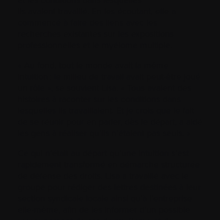
ils avaient travaillé. En les écoutant, elle a
commencé à faire des liens avec les
recherches existantes sur les expositions
professionnelles et le myélome multiple.
« Au fond, tout le monde avait la même
intuition : le milieu de travail avait peut-être joué
un rôle », se souvient Lisa. « Tous avaient des
histoires à raconter sur les conditions dans
lesquelles ils travaillaient. Et je crois que le fait
de se réunir pour en parler, dès le départ, a aidé
les gens à réaliser qu’ils n’étaient pas seuls. »
Ce qui n’était au départ qu’une intuition s’est
rapidement transformé en démarche structurée
de défense des droits. Lisa a travaillé avec le
groupe pour rédiger des lettres destinées à leur
section syndicale locale ainsi qu’à l’entreprise
elle-même, afin de les informer d’un possible