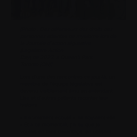
[Photo : Des défenseurs des droits des
personnes atteintes de myélome lors de
la Journée d’action législative
(Legislative Action
Day
)
de 2023, à Queen’s Park,
Toronto (ON)]
Lors d’une des rencontres ce jour-là, un
membre de l’équipe législative est
devenu visiblement ému en entendant
Lisa et d’autres patients raconter leur
histoire.
« Il a vraiment écouté », se souvient-elle.
« Et à ce moment-là, j’ai su que je
voulais en faire davantage, en utilisant