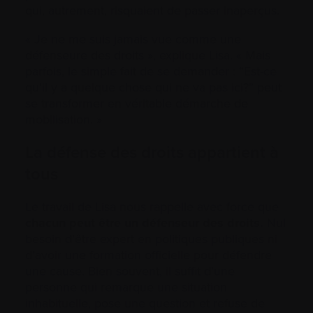
qui, autrement, risquaient de passer inaperçus.
« Je ne me suis jamais vue comme une
défenseure des droits », explique Lisa. « Mais
parfois, le simple fait de se demander : “Est-ce
qu’il y a quelque chose qui ne va pas ici?” peut
se transformer en véritable démarche de
mobilisation. »
La défense des droits appartient à
tous
Le travail de Lisa nous rappelle avec force que
chacun peut être un défenseur des droits.
Nul
besoin d’être expert en politiques publiques ni
d’avoir une formation officielle pour défendre
une cause. Bien souvent, il suffit d’une
personne qui remarque une situation
inhabituelle, pose une question et refuse de