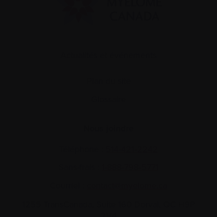
Actualités et événements
Plan du site
Glossaire
Nous joindre
Téléphone :
514-421‑2242
Sans-frais :
1-888-798‑5771
Courriel :
contact@myelome.ca
1255 TransCanada, Suite 160
Dorval, QC H9P
2V4