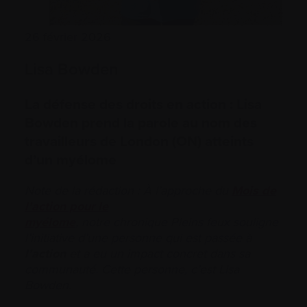
26 février 2026
Lisa Bowden
La défense des droits en action : Lisa
Bowden prend la parole au nom des
travailleurs de London (ON) atteints
d’un myélome
Note de la rédaction : À l’approche du
Mois de
l’action pour le
myélome
, notre chronique Pleins feux souligne
l’initiative d’une personne qui est passée à
l’action
et a eu un impact concret dans sa
communauté. Cette personne, c’est Lisa
Bowden.