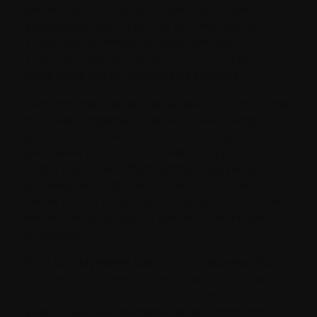
démarches auprès de la Commission de la
sécurité professionnelle et de l’assurance
contre les accidents du travail (WSIB), et en
cherchant des façons de rejoindre d’autres
travailleurs qui pourraient être touchés.
Il est important de souligner que Lisa a accompli
tout cela simplement parce qu’elle a perçu un
problème potentiel, des personnes qui
pourraient avoir besoin d’aide, et qu’elle a
choisi d’agir. Ses efforts sont guidés par une
profonde empathie envers les autres personnes
vivant avec un myélome et par la détermination
de faire en sorte que la voix de chacun soit
entendue.
Bien que Myélome Canada l’ait soutenue tout
au long du processus, c’est Lisa qui a été la
véritable force motrice : une défenseure
passionnée des membres de sa communauté