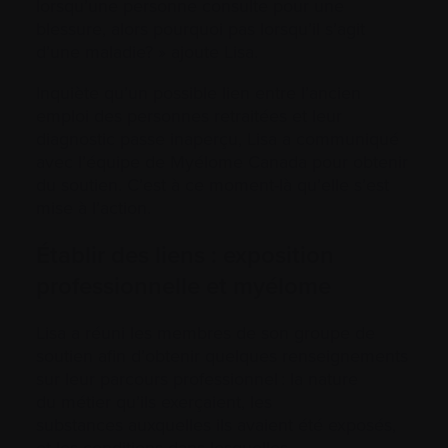
lorsqu’une personne consulte pour une
blessure, alors pourquoi pas lorsqu’il s’agit
d’une maladie? » ajoute Lisa.
Inquiète qu’un possible lien entre l’ancien
emploi des personnes retraitées et leur
diagnostic passe inaperçu, Lisa a communiqué
avec l’équipe de Myélome Canada pour obtenir
du soutien. C’est à ce moment-là qu’elle s’est
mise à l’action.
Établir des liens : exposition
professionnelle et myélome
Lisa a réuni les membres de son groupe de
soutien afin d’obtenir quelques renseignements
sur leur parcours professionnel : la nature
du métier qu’ils exerçaient, les
substances auxquelles ils avaient été exposés,
et les conditions dans lesquelles