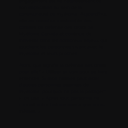
engagement est né naturellement de
son implication au sein de la
communauté du myélome. Aujourd’hui,
elle est membre inestimable des
comités de défense des droits de
Myélome Canada et continue de
s’investir dans les nombreux enjeux qui
touchent les personnes vivant avec le
myélome et leurs proches.
Alors, que signifie la défense des droits
pour elle? « Utiliser sa voix pour se faire
entendre. Si mon histoire peut aider
d’autres personnes atteintes de
myélome, pourquoi ne pas la partager?
», dit Lisa. « Après tout, personne ne
connaît notre histoire mieux que nous-
mêmes. »