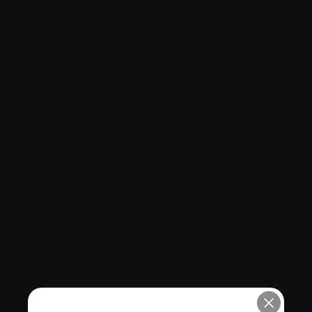
Hématologues, chercheures,
collaboratrices et membres du conseil
d'administration de Myélome Canada
Dre McCurdy, Dre Mian, comment et quand
Myélome Canada est-il entré dans vos vies? Dre
McCurdy : J’ai suivi une formation à Halifax
avec Darrell White, qui est un médecin et
chercheur bien connu dans le domaine du
myélome au Canada, puis je suis allée aux
Lire son témoignage…