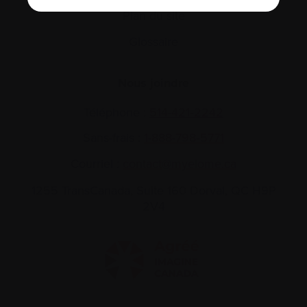
Plan du site
Glossaire
Nous joindre
Téléphone :
514-421‑2242
Sans-frais :
1-888-798‑5771
Courriel :
contact@myelome.ca
1255 TransCanada, Suite 160
Dorval, QC H9P
2V4