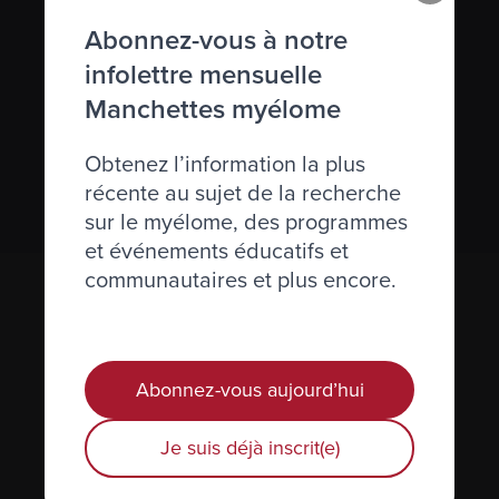
S’abonner à l’infolettre Manchettes
Abonnez-vous à notre
Myélome.
infolettre mensuelle
Manchettes myélome
Nous respectons votre
vie privée
.
Obtenez l’information la plus
S’abonner
récente au sujet de la recherche
sur le myélome, des programmes
et événements éducatifs et
communautaires et plus encore.
Abonnez-vous aujourd’hui
Je suis déjà inscrit(e)
Actualités et événements