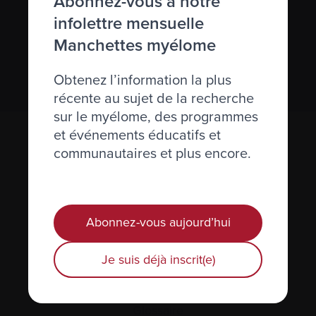
Abonnez-vous à notre
infolettre mensuelle
Nous respectons votre
vie privée
.
Manchettes myélome
S’abonner
Obtenez l’information la plus
récente au sujet de la recherche
sur le myélome, des programmes
et événements éducatifs et
communautaires et plus encore.
Abonnez-vous aujourd’hui
Actualités et événements
Je suis déjà inscrit(e)
Plan du site
Glossaire