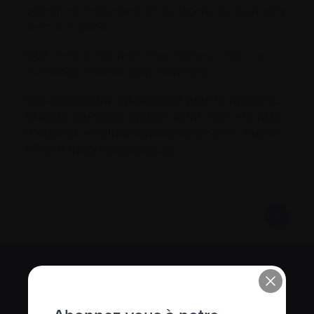
options de traitement et les façons de bien vivre
avec la maladie.
Où?
Victoria Marriott Inner Harbour 728, rue
Humboldt, Victoria (BC) V8W 3Z5
Cet événement est complet pour le moment.
Si vous souhaitez ajouter votre nom à la liste
d’attente, veuillez communiquer avec Ruben
Riley à
rriley@myelome.ca
.
S’abonner à l’infolettre Manchettes
Myélome.