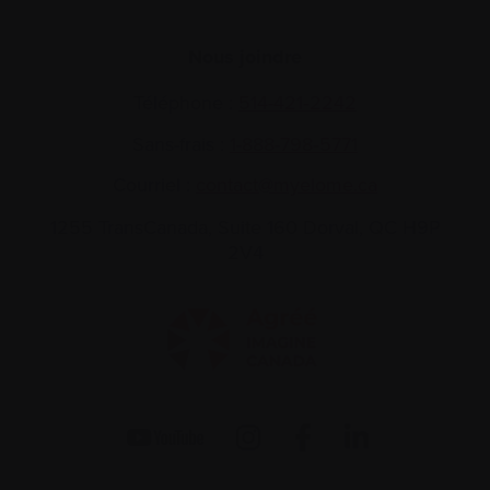
Nous joindre
Téléphone :
514-421‑2242
Sans-frais :
1-888-798‑5771
Courriel :
contact@myelome.ca
1255 TransCanada, Suite 160
Dorval, QC H9P
2V4