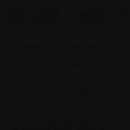
Donner
InfoConférence : Victoria (BC)
26 février 2026 - 8h30 - 16h00 HNP
Est-ce que vous habitez à Victoria (BC) ou dans
les environs et souhaitez en apprendre
davantage sur le myélome multiple?
Si le myélome a eu un impact sur votre vie,
nous vous invitons à participer à une
conférence gratuite d’une journée (en anglais).
Des experts y aborderont le myélome, les