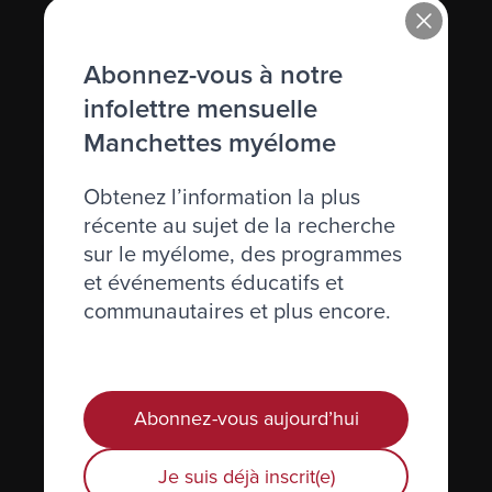
Immunoglobuline (Ig)
Abonnez-vous à notre
Immunosuppression
infolettre mensuelle
Immunothérapie
Manchettes myélome
Incidence
Obtenez l’information la plus
Inhiber
récente au sujet de la recherche
Inhibiteurs de l’angiogénèse
sur le myélome, des programmes
et événements éducatifs et
Injection
communautaires et plus encore.
Interféron
Interleukine
Abonnez-vous aujourd’hui
IRM (résistance magnétique imagée)
Je suis déjà inscrit(e)