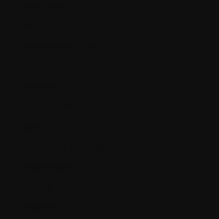
Classification
Clinique
Consentement éclairé
Corticostéroïdes
Créatinine
Cryconservation
Cycle
Cyphoplastie par ballonnet
Cytogénétique
Cytokine
Cytokines