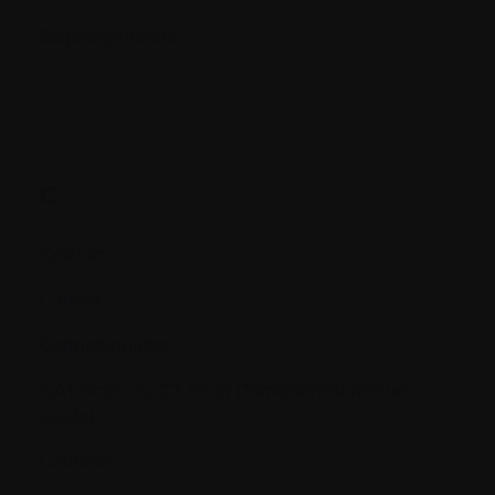
Bisphosphonate
C.
Calcium
Cancer
Cannabinoïdes
CAT Scan ou CT Scan (Tomodensitométrie
axiale)
Cathéter