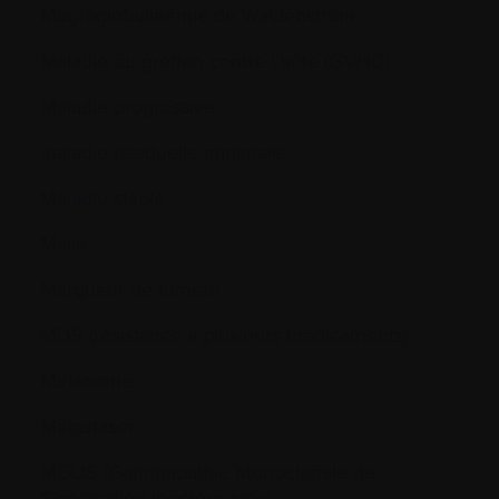
Magroglobulinémie de Waldenström
Maladie du greffon contre l’hôte (GVHD)
Maladie progressive
maladie résiduelle minimale
Maladie stable
Malin
Marqueur de tumeur
MDR (résistance à plusieurs médicaments)
Mélanome
Métastaser
MGUS (Gammapathie Monoclonale de
Signification Indéterminée)