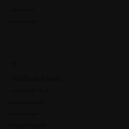
Génétique
Granulocyte
H.
Hématies (érythrocytes)
Hématocrite (Hct)
Hématologique
Hématologue
Herpes simplex