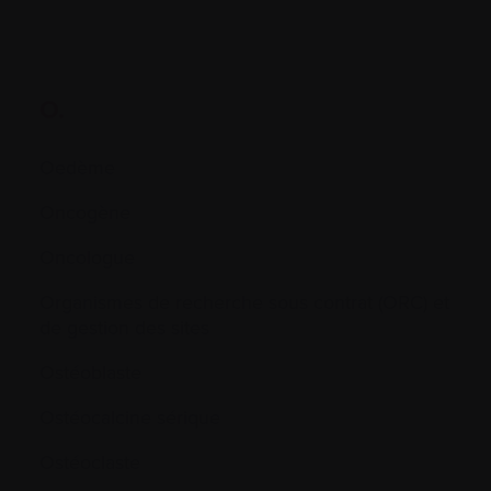
O.
Oedème
Oncogène
Oncologue
Organismes de recherche sous contrat (ORC) et
de gestion des sites
Ostéoblaste
Ostéocalcine sérique
Ostéoclaste