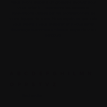
Nous avons élaboré un glossaire évolutif pour
vous aider à comprendre les termes et
abréviations utilisés par les professionnels de
votre équipe de soins. Nous espérons que cela
vous aidera à vous préparer et à vous sentir
davantage autonome à chaque étape de votre
parcours.
A
B
C
D
E
F
G
H
I
L
M
N
O
P
R
S
T
V
Z