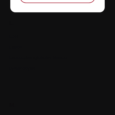
L.
LDH
Lésion
Leucocytes (globules blancs)
Lymphocytes
M.