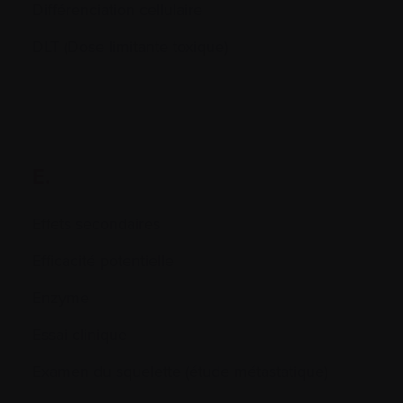
Différenciation cellulaire
DLT (Dose limitante toxique)
E.
Effets secondaires
Efficacité potentielle
Enzyme
Essai clinique
Examen du squelette (étude métastatique)