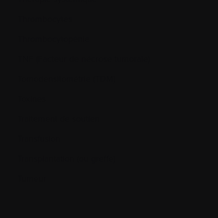
Thrombocytes
Thrombocytopénie
TNF (Facteur de nécrose tumorale)
Tomodensitométrie (TDM)
Toxines
Traitement de soutien
Transfusion
Transplantation (ou greffe)
Tumeur