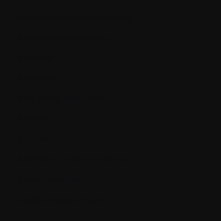
Anticorps (immunoglobulines):
Anticorps monoclonaux
Antigène
Apoptose
ARN (acide ribonucléique)
Arthrite
Aspiration
Aspiration de moelle osseuse
Asymptomatique
Azote uréique sanguin