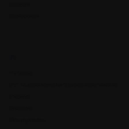
Ostéoïde
Ostéoporose
P.
Perfusion
PET Scan (tomographie d’émission par neutron)
Placebo
Plaquette
Plasmaphérèse