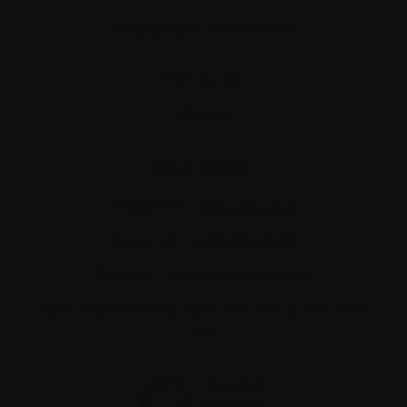
Actualités et événements
Plan du site
Glossaire
Nous joindre
Téléphone :
514-421‑2242
Sans-frais :
1-888-798‑5771
Courriel :
contact@myelome.ca
1255 TransCanada, Suite 160
Dorval, QC H9P
2V4