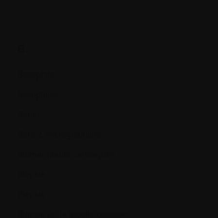
B.
Basophile
Basophiles
Bénin
Bêta-2 microglobuline:
Biomarqueurs cardiaques
Biopsie
Biopsie
Biopsie de la moelle osseuse