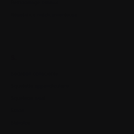
Remodelage osseux
Résistance médicamenteuse
S.
Sédation consciente
Squelette appendiculaire
Squelette axial
Stade
Stéroïde