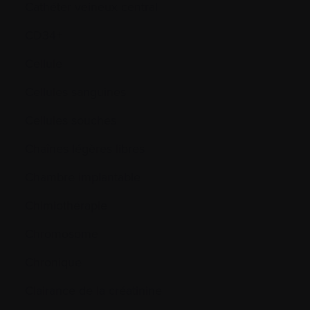
Cathéter veineux central
CD34+
Cellule
Cellules sanguines
Cellules souches
Chaînes légères libres
Chambre implantable
Chimiothérapie
Chromosome
Chronique
Clairance de la créatinine