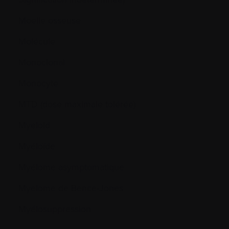
Moelle osseuse
Molécule
Monoclonal
Monocyte
MTD (dose maximale tolérée)
Myeloid
Myéloïde
Myélome asymptomatique
Myelome de Bence-Jones
Myélosuppression