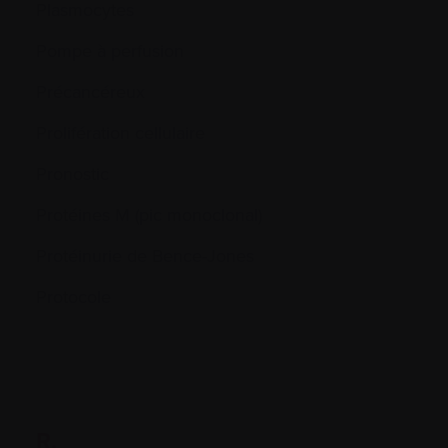
Plasmocytes
Pompe à perfusion
Précancéreux
Prolifération cellulaire
Pronostic
Protéines M (pic monoclonal)
Protéinurie de Bence-Jones
Protocole
R.