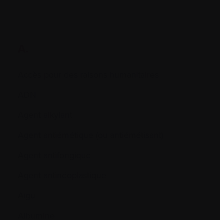
A.
Accès pour des raisons humanitaires
ADN
Agent alkylant
Agent antiémétique (ou antiémétisant)
Agent antifongique
Agent antinéoplastique
Aigu
Albumine