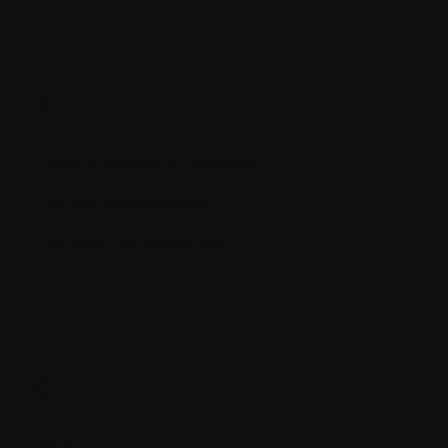
F.
Formule sanguine complète
Fracture pathologique
Fractures par tassement
G.
Gène