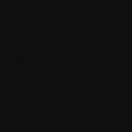
N.
Nécrose mandibulaire
Néoplasie
Néoplasme
Neutropénie
Neutrophile
Numération sanguine
Numéro d'identification d'une drogue