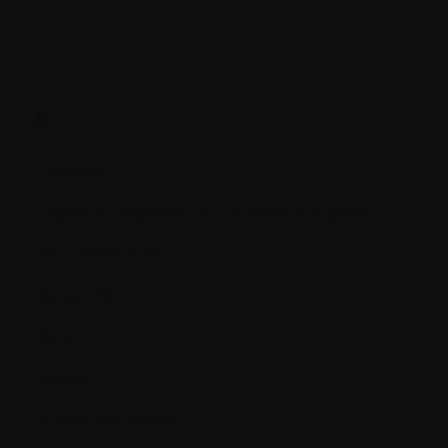
D.
Délétions
Dépôts d'amyloïdes ou de chaînes légères
Dexaméthasone
Diagnostic
Dialyse
Dialyse
Diétetistes agréés