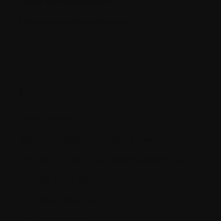
Survie sans progression
Syndrome myélodysplastique
T.
Taux Créatinine
Test HLA antigène leucocyte humain
Thérapie cognitivo-comportementale (TCC)
Thérapie d’entretien
Thérapie d’induction
Thérapie systémique