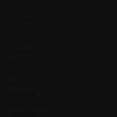
Albuminurie
Allogénique
Amyloïdose
Amyloïdose AL
Analgésique
Analogue
Anémie
Anesthésie
Angiogénèse
Anomalies cytogénétiques
Antibiotiques