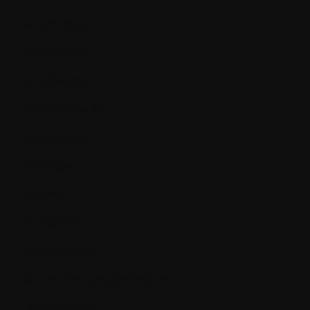
Albuminurie
Allogénique
Amyloïdose
Amyloïdose AL
Analgésique
Analogue
Anémie
Anesthésie
Angiogénèse
Anomalies cytogénétiques
Antibiotiques