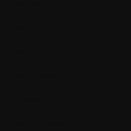
Cathéter veineux central
CD34+
Cellule
Cellules sanguines
Cellules souches
Chaînes légères libres
Chambre implantable
Chimiothérapie
Chromosome
Chronique
Clairance de la créatinine