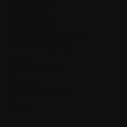
Thrombocytes
Thrombocytopénie
TNF (Facteur de nécrose tumorale)
Tomodensitométrie (TDM)
Toxines
Traitement de soutien
Transfusion
Transplantation (ou greffe)
Tumeur