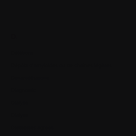
D.
Délétions
Dépôts d'amyloïdes ou de chaînes légères
Dexaméthasone
Diagnostic
Dialyse
Dialyse
Diétetistes agréés