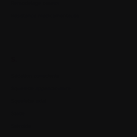
Remodelage osseux
Résistance médicamenteuse
S.
Sédation consciente
Squelette appendiculaire
Squelette axial
Stade
Stéroïde