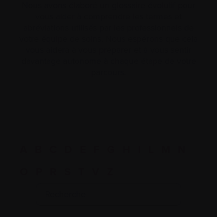
Nous avons élaboré un glossaire évolutif pour
vous aider à comprendre les termes et
abréviations utilisés par les professionnels de
votre équipe de soins. Nous espérons que cela
vous aidera à vous préparer et à vous sentir
davantage autonome à chaque étape de votre
parcours.
A
B
C
D
E
F
G
H
I
L
M
N
O
P
R
S
T
V
Z