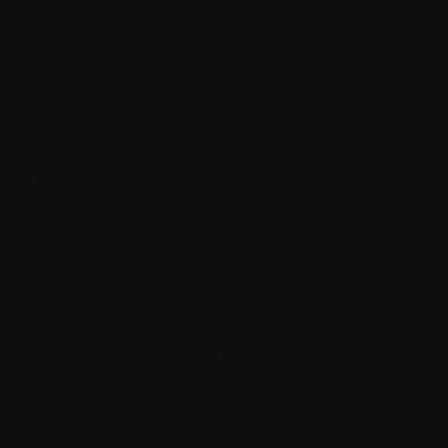
Bisphosphonate
C.
Calcium
Cancer
Cannabinoïdes
CAT Scan ou CT Scan (Tomodensitométrie
axiale)
Cathéter