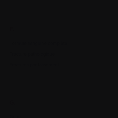
F.
Formule sanguine complète
Fracture pathologique
Fractures par tassement
G.
Gène