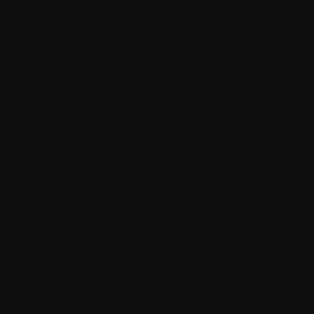
O.
Oedème
Oncogène
Oncologue
Organismes de recherche sous contrat (ORC) et
de gestion des sites
Ostéoblaste
Ostéocalcine sérique
Ostéoclaste