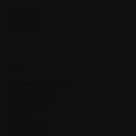
Génétique
Granulocyte
H.
Hématies (érythrocytes)
Hématocrite (Hct)
Hématologique
Hématologue
Herpes simplex