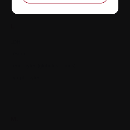
L.
LDH
Lésion
Leucocytes (globules blancs)
Lymphocytes
M.