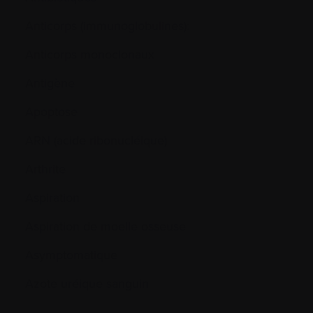
Anticorps (immunoglobulines):
Anticorps monoclonaux
Antigène
Apoptose
ARN (acide ribonucléique)
Arthrite
Aspiration
Aspiration de moelle osseuse
Asymptomatique
Azote uréique sanguin