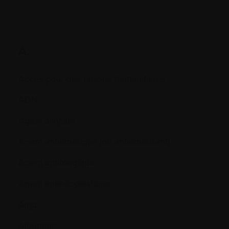
A.
Accès pour des raisons humanitaires
ADN
Agent alkylant
Agent antiémétique (ou antiémétisant)
Agent antifongique
Agent antinéoplastique
Aigu
Albumine