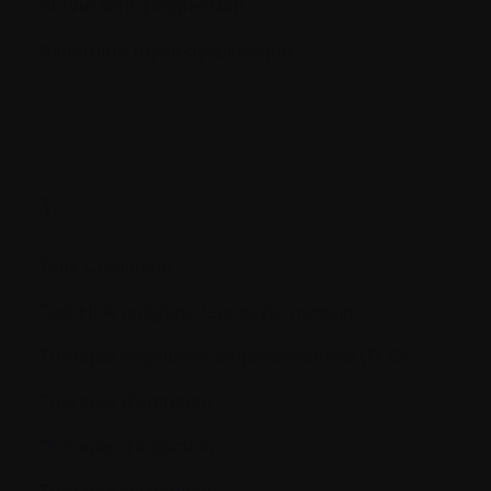
Survie sans progression
Syndrome myélodysplastique
T.
Taux Créatinine
Test HLA antigène leucocyte humain
Thérapie cognitivo-comportementale (TCC)
Thérapie d’entretien
Thérapie d’induction
Thérapie systémique