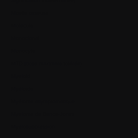
Signification Indéterminée)
Moelle osseuse
Molécule
Monoclonal
Monocyte
MTD (dose maximale tolérée)
Myeloid
Myéloïde
Myélome asymptomatique
Myelome de Bence-Jones
Myélosuppression