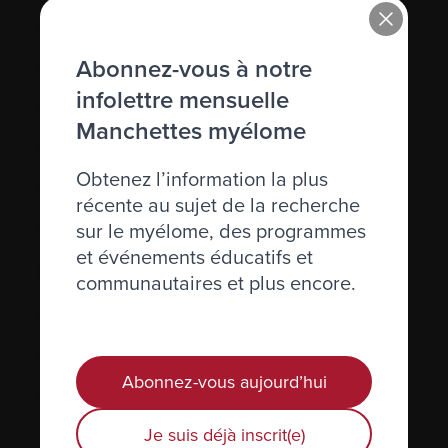
Immunoglobuline (Ig)
Abonnez-vous à notre
Immunosuppression
infolettre mensuelle
Immunothérapie
Manchettes myélome
Incidence
Obtenez l’information la plus
Inhiber
récente au sujet de la recherche
sur le myélome, des programmes
Inhibiteurs de l’angiogénèse
et événements éducatifs et
Injection
communautaires et plus encore.
Interféron
Interleukine
Abonnez-vous aujourd’hui
IRM (résistance magnétique imagée)
Je suis déjà inscrit(e)