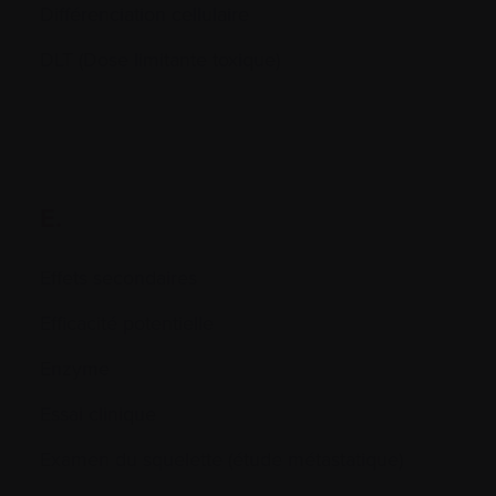
Différenciation cellulaire
DLT (Dose limitante toxique)
E.
Effets secondaires
Efficacité potentielle
Enzyme
Essai clinique
Examen du squelette (étude métastatique)