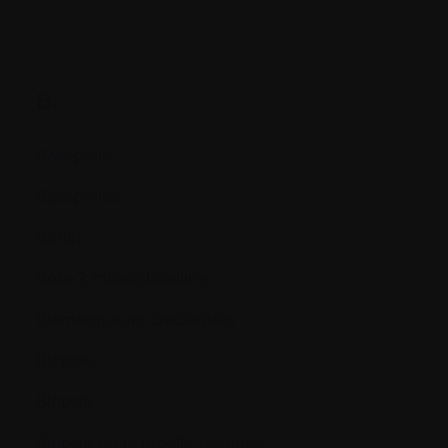
B.
Basophile
Basophiles
Bénin
Bêta-2 microglobuline:
Biomarqueurs cardiaques
Biopsie
Biopsie
Biopsie de la moelle osseuse