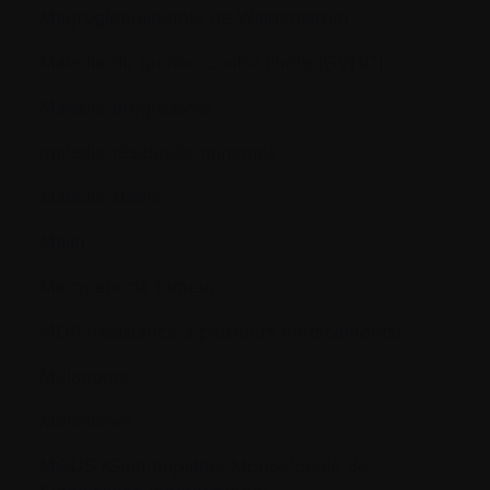
Magroglobulinémie de Waldenström
Maladie du greffon contre l’hôte (GVHD)
Maladie progressive
maladie résiduelle minimale
Maladie stable
Malin
Marqueur de tumeur
MDR (résistance à plusieurs médicaments)
Mélanome
Métastaser
MGUS (Gammapathie Monoclonale de