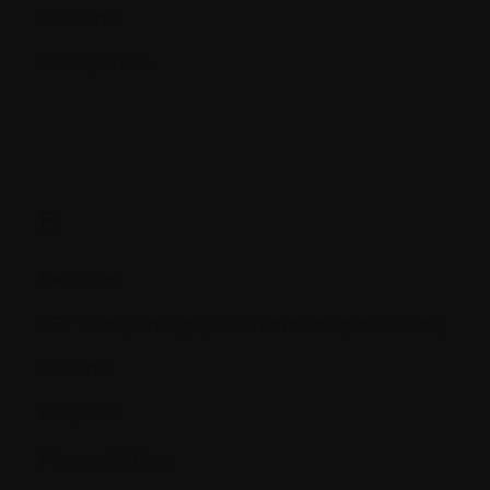
Ostéoïde
Ostéoporose
P.
Perfusion
PET Scan (tomographie d’émission par neutron)
Placebo
Plaquette
Plasmaphérèse