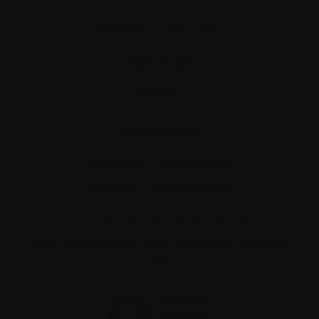
Actualités et événements
Plan du site
Glossaire
Nous joindre
Téléphone :
514-421‑2242
Sans-frais :
1-888-798‑5771
Courriel :
contact@myelome.ca
1255 TransCanada, Suite 160
Dorval, QC H9P
2V4