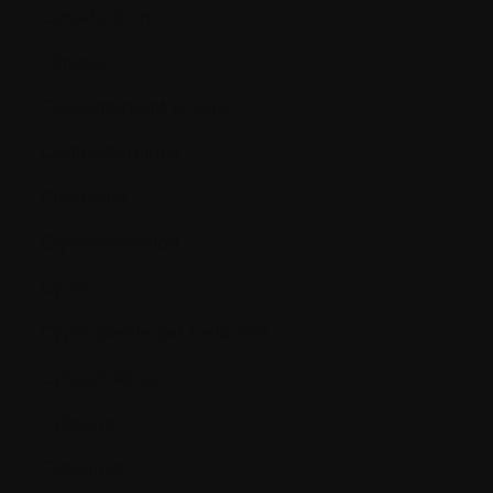
Classification
Clinique
Consentement éclairé
Corticostéroïdes
Créatinine
Cryconservation
Cycle
Cyphoplastie par ballonnet
Cytogénétique
Cytokine
Cytokines