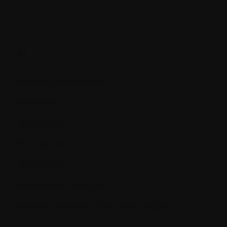
N.
Nécrose mandibulaire
Néoplasie
Néoplasme
Neutropénie
Neutrophile
Numération sanguine
Numéro d'identification d'une drogue