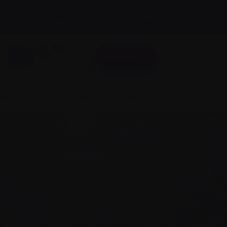
s de
Taille du
A
A
EN
A
texte:
Donner
Connexion
liquer
Science et recherche