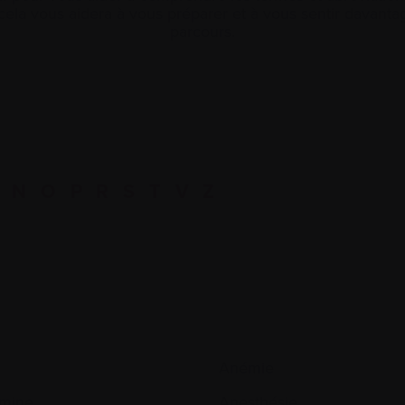
ela vous aidera à vous préparer et à vous sentir davan
parcours.
N
O
P
R
S
T
V
Z
Anémie
mine
Anesthésie