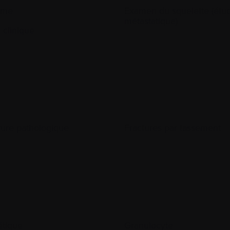
yme
Examen du squelette (étu
métastatique)
 clinique
ture pathologique
Fractures par tassement
tique
Granulocyte