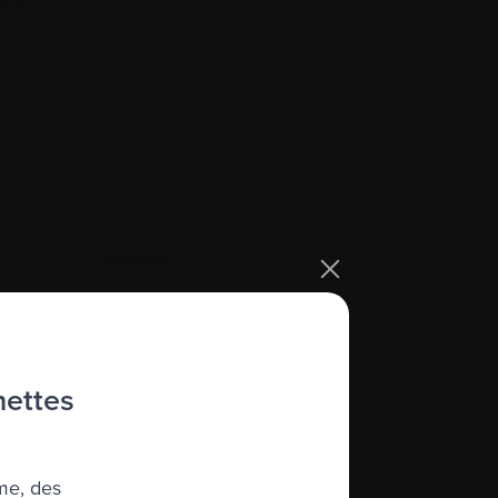
use
Créatinine
Cryconservation
Cycle
Cyphoplastie par ballonnet
hettes
Cytogénétique
Cytokine
me, des