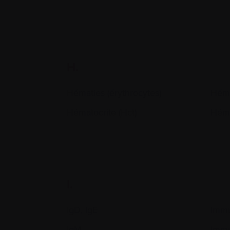
H.
Hématies (érythrocytes)
Héma
Hématocrite (Hct)
Hém
I.
IgD, IgE
Immu
IgM
Immu