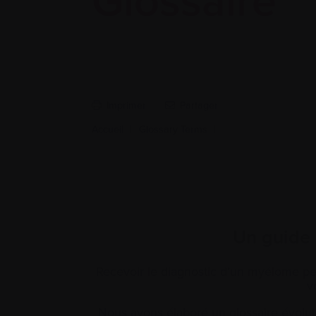
Glossaire
Imprimer
Partager
Accueil
|
Glossary Terms
|
Un guide 
Recevoir le diagnostic d’un myélome peut
v
Nous avons élaboré un glossaire évoluti