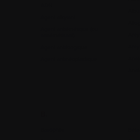
ADN
Albu
Agent alkylant
Allo
Agent antiémétique (ou
Amyl
antiémétisant)
Amyl
Agent antifongique
Anal
Agent antinéoplastique
Anal
B.
Basophile
Bêta