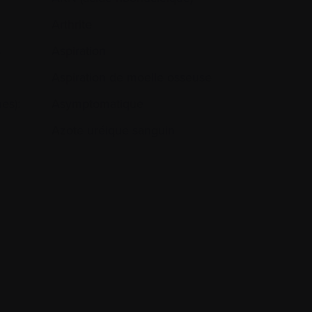
Arthrite
s
Aspiration
Aspiration de moelle osseuse
es):
Asymptomatique
Azote uréique sanguin