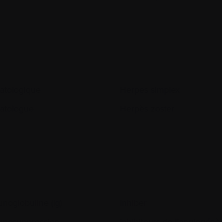
tologique
Herpes simplex
atologue
Herpès zoster
noglobuline (Ig)
Inhiber
nosuppression
Inhibiteurs de l’angiogénè