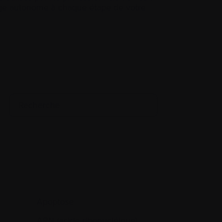
tage autonome à chaque étape de votre
Apoptose
ARN (acide ribonucléique)