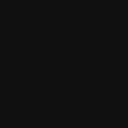
minurie
Angiogénèse
génique
Anomalies cytogénétique
oïdose
Antibiotiques
oïdose AL
Anticorps (immunoglobulin
gésique
Anticorps monoclonaux
ogue
Antigène
-2 microglobuline:
Biopsie