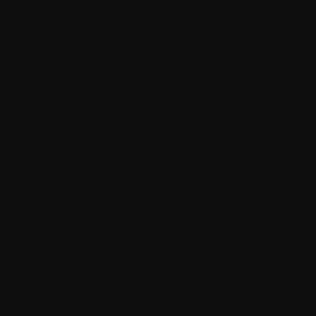
Hormones
Hypercalcémie
Interleukine
se
IRM (résistance magnétique