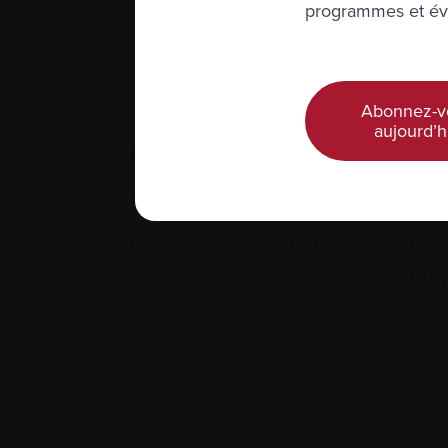
programmes et évé
Chim
Abonnez-v
aujourd’h
D.
Délétions
Dex
Dépôts d'amyloïdes ou de
Diag
chaînes légères
Dial
E.