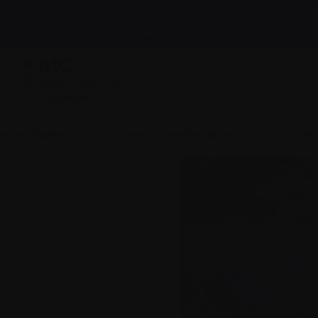
et
Professionnels de la
À propo
santé
nous
LigneInfo
 un myélome
Devenir proche aidant
S’imp