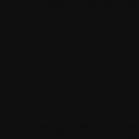
équipe de soins. Nous espérons que c
A
B
C
D
E
F
G
H
I
L
M
A.
Accès pour des raisons
Aigu
humanitaires
Albu