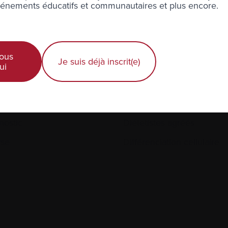
nements éducatifs et communautaires et plus encore.
iothérapie
Corticostéroïdes
ous
Je suis déjà inscrit(e)
ui
améthasone
Dialyse
nostic
Diétetistes agréés
yse
Différenciation cellulaire