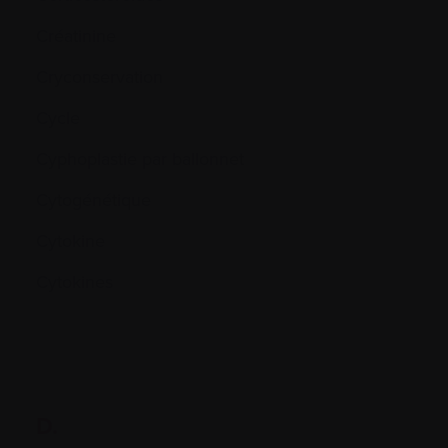
Créatinine
Cryconservation
Cycle
Cyphoplastie par ballonnet
Cytogénétique
Cytokine
Cytokines
D.