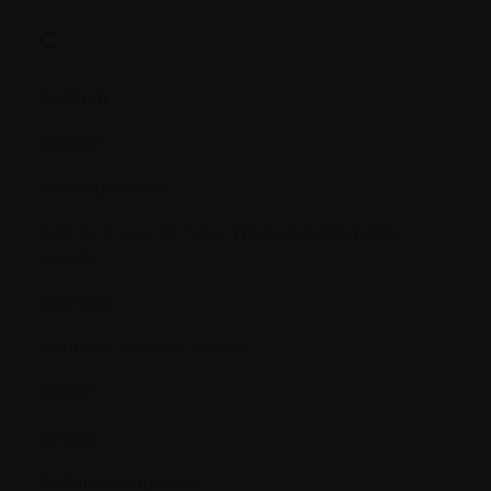
C.
Calcium
Cancer
Cannabinoïdes
CAT Scan ou CT Scan (Tomodensitométrie
axiale)
Cathéter
Cathéter veineux central
CD34+
Cellule
Cellules sanguines