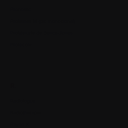
Pronostic
Protéines M (pic monoclonal)
Protéinurie de Bence-Jones
Protocole
R.
Radiologue
Radiothérapie
Rayon X