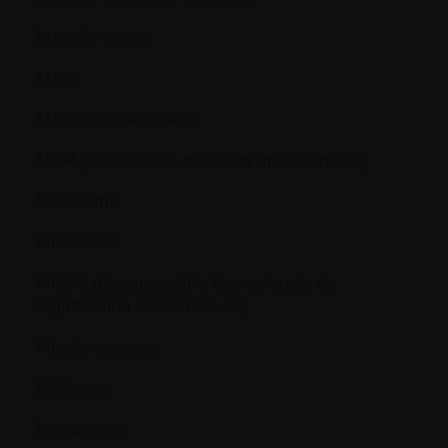
Maladie stable
Malin
Marqueur de tumeur
MDR (résistance à plusieurs médicaments)
Mélanome
Métastaser
MGUS (Gammapathie Monoclonale de
Signification Indéterminée)
Moelle osseuse
Molécule
Monoclonal