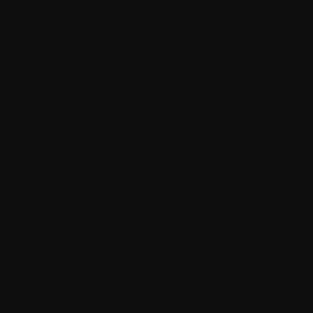
A.
Accès pour des raisons humanitaires
ADN
Agent alkylant
Agent antiémétique (ou antiémétisant)
Agent antifongique
Agent antinéoplastique
Aigu
Albumine