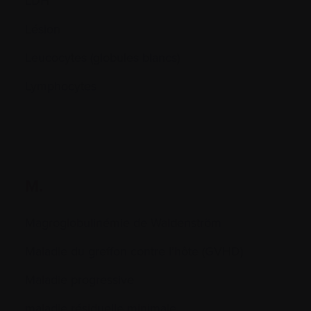
LDH
Lésion
Leucocytes (globules blancs)
Lymphocytes
M.
Magroglobulinémie de Waldenström
Maladie du greffon contre l’hôte (GVHD)
Maladie progressive
maladie résiduelle minimale