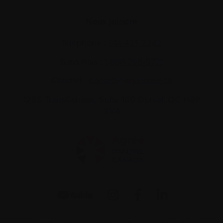
Nous joindre
Téléphone :
514-421‑2242
Sans-frais :
1-888-798‑5771
Courriel :
contact@myelome.ca
1255 TransCanada, Suite 160
Dorval, QC H9P
2V4