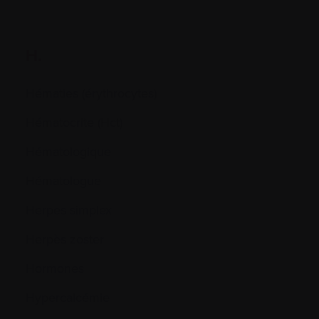
H.
Hématies (érythrocytes)
Hématocrite (Hct)
Hématologique
Hématologue
Herpes simplex
Herpès zoster
Hormones
Hypercalcémie