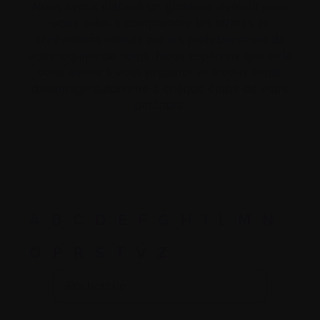
Nous avons élaboré un glossaire évolutif pour
vous aider à comprendre les termes et
abréviations utilisés par les professionnels de
votre équipe de soins. Nous espérons que cela
vous aidera à vous préparer et à vous sentir
davantage autonome à chaque étape de votre
parcours.
A
B
C
D
E
F
G
H
I
L
M
N
O
P
R
S
T
V
Z