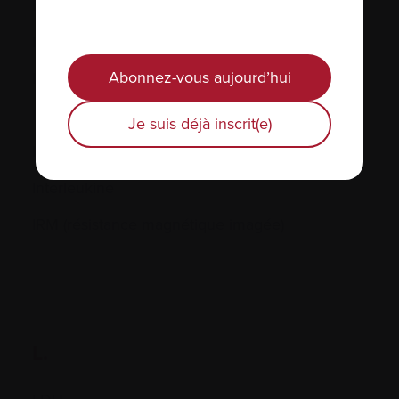
Incidence
Inhiber
Abonnez-vous aujourd’hui
Inhibiteurs de l’angiogénèse
Injection
Je suis déjà inscrit(e)
Interféron
Interleukine
IRM (résistance magnétique imagée)
L.