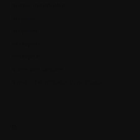
Nécrose mandibulaire
Néoplasie
Néoplasme
Neutropénie
Neutrophile
Numération sanguine
Numéro d'identification d'une drogue
O.