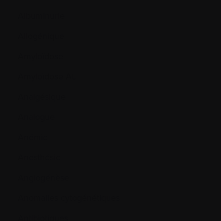
Albuminurie
Allogénique
Amyloïdose
Amyloïdose AL
Analgésique
Analogue
Anémie
Anesthésie
Angiogénèse
Anomalies cytogénétiques
Antibiotiques