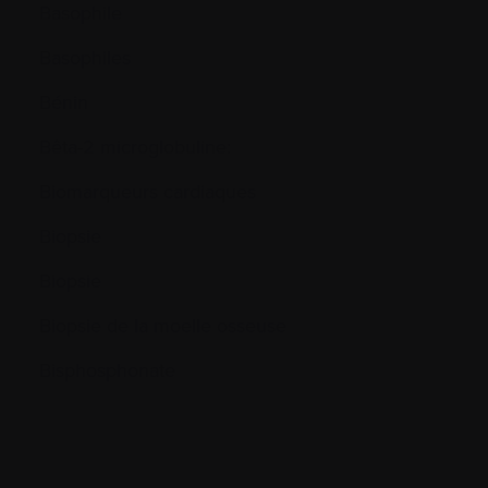
Basophile
Basophiles
Bénin
Bêta-2 microglobuline:
Biomarqueurs cardiaques
Biopsie
Biopsie
Biopsie de la moelle osseuse
Bisphosphonate