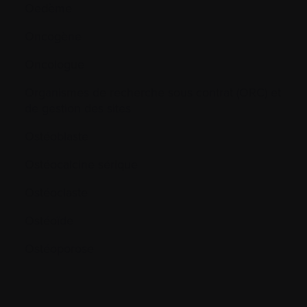
Oedème
Oncogène
Oncologue
Organismes de recherche sous contrat (ORC) et
de gestion des sites
Ostéoblaste
Ostéocalcine sérique
Ostéoclaste
Ostéoïde
Ostéoporose