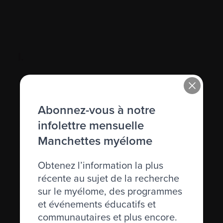
I.
IgD, IgE
IgM
Abonnez-vous à notre
infolettre mensuelle
Immunodéficience
Manchettes myélome
Immunofixation
Obtenez l’information la plus
Immunoglobuline (Ig)
récente au sujet de la recherche
Immunosuppression
sur le myélome, des programmes
et événements éducatifs et
Immunothérapie
communautaires et plus encore.