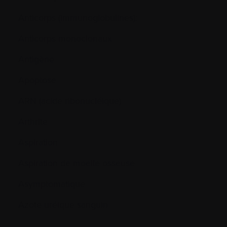
Anticorps (immunoglobulines):
Anticorps monoclonaux
Antigène
Apoptose
ARN (acide ribonucléique)
Arthrite
Aspiration
Aspiration de moelle osseuse
Asymptomatique
Azote uréique sanguin