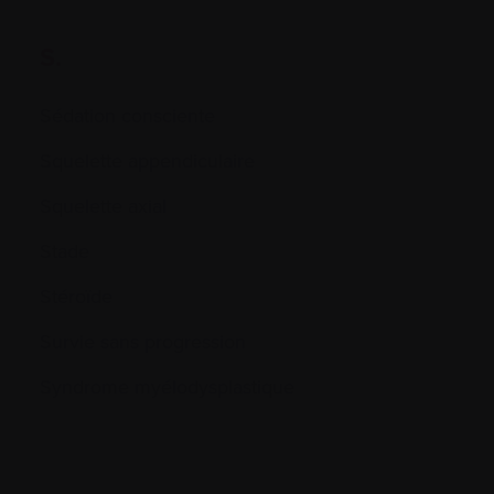
S.
Sédation consciente
Squelette appendiculaire
Squelette axial
Stade
Stéroïde
Survie sans progression
Syndrome myélodysplastique