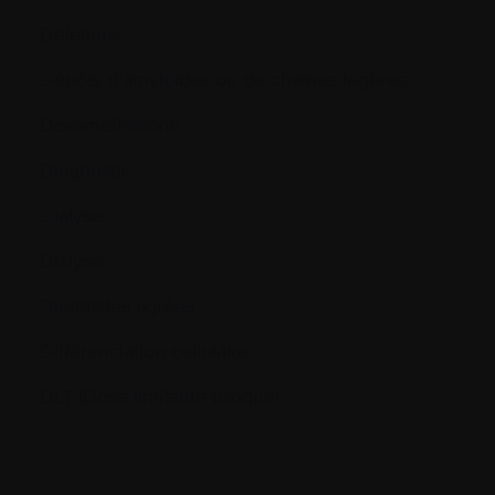
Délétions
Dépôts d'amyloïdes ou de chaînes légères
Dexaméthasone
Diagnostic
Dialyse
Dialyse
Diétetistes agréés
Différenciation cellulaire
DLT (Dose limitante toxique)