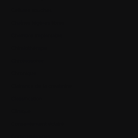
Cellules souches
Chaînes légères libres
Chambre implantable
Chimiothérapie
Chromosome
Chronique
Clairance de la créatinine
Classification
Clinique
Consentement éclairé
Corticostéroïdes