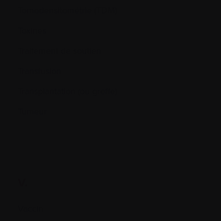
Tomodensitométrie (TDM)
Toxines
Traitement de soutien
Transfusion
Transplantation (ou greffe)
Tumeur
V.
Vaccin