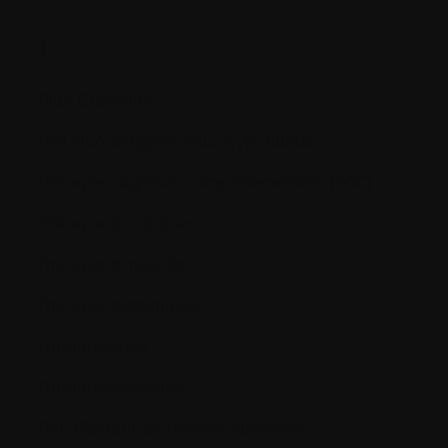
T.
Taux Créatinine
Test HLA antigène leucocyte humain
Thérapie cognitivo-comportementale (TCC)
Thérapie d’entretien
Thérapie d’induction
Thérapie systémique
Thrombocytes
Thrombocytopénie
TNF (Facteur de nécrose tumorale)