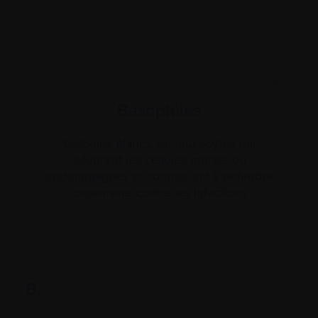
X
`Basophiles`
Globules blancs, ou leucocytes qui
dévorent les cellules mortes ou
endommagées et contribuent à défendre
l'organisme contre les infections.
B.