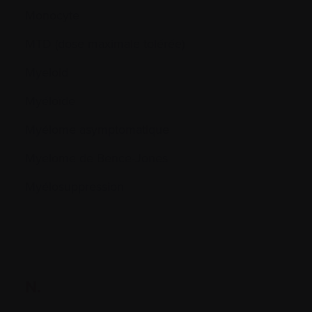
Monocyte
MTD (dose maximale tolérée)
Myeloid
Myéloïde
Myélome asymptomatique
Myelome de Bence-Jones
Myélosuppression
N.