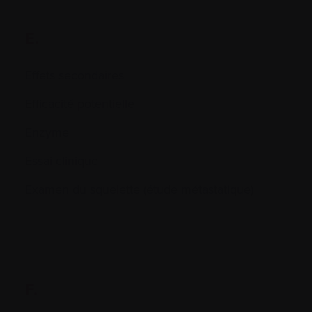
E.
Effets secondaires
Efficacité potentielle
Enzyme
Essai clinique
Examen du squelette (étude métastatique)
F.