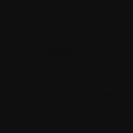
les PROMs actuellement utilisées reflètent
fidèlement les expériences vécues dans la vie
de tous les jours. Nous remercions
chaleureusement tous les patients et les
proches aidants qui ont partagé leur vécu et
contribué à rendre cette recherche possible.
Que sont les PROMs?
Les PROMs sont des questionnaires qui
permettent aux patients et aux proches aidants
de décrire leurs symptômes, leur quotidien et
leur bien-être général. Elles aident les
chercheurs et les équipes soignantes à mieux
comprendre les répercussions du myélome et
de ses traitements, des aspects qui ne peuvent
pas toujours être évalués au moyen d’analyses
sanguines ou d’examens d’imagerie.