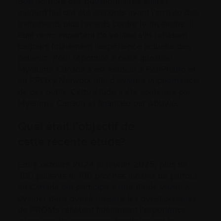
Bon nombre des questionnaires utilisés
aujourd’hui ont été élaborés avant l’arrivée des
traitements plus récents contre le myélome. Il
était donc important de vérifier s’ils reflètent
toujours fidèlement l’expérience actuelle des
patients. Pour répondre à cette question,
Myélome Canada s’est associé à PeriPharm et
au PROxy Network afin d’évaluer la pertinence
de ces outils. Cette étude a été soutenue par
Myélome Canada et financée par AbbVie.
Quel était l’objectif de
cette récente étude?
Entre octobre 2024 et février 2025, plus de
300 patients et 100 proches aidants de partout
au Canada ont participé à une étude visant à
évaluer dans quelle mesure les questionnaires
de PROMs reflètent fidèlement l’expérience