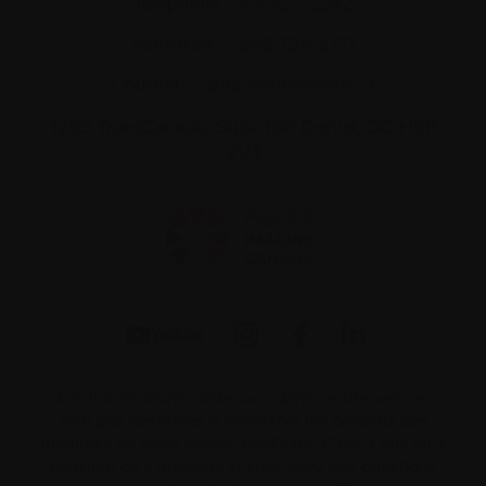
Téléphone :
514-421‑2242
Sans-frais :
1-888-798‑5771
Courriel :
contact@myelome.ca
1255 TransCanada, Suite 160
Dorval, QC H9P
2V4
Les informations contenues dans ce site web ne
sont pas destinées à remplacer les conseils des
membres de votre équipe médicale. C’est à eux qu’il
convient de s’adresser si vous avez des questions