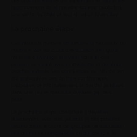
Les proches aidants ont également souligné les
répercussions de la maladie sur leur quotidien,
leur santé mentale et leur situation financière.
La prochaine étape
Ces résultats mettent en lumière la nécessité de
mettre à jour les outils d’évaluation afin qu’ils
reflètent davantage la réalité actuelle des
personnes vivant avec le myélome et de leurs
proches aidants. Les conclusions de l’étude ont
été présentées lors de trois conférences
nationales et internationales et ont été publiées
dans une revue médicale évaluée par des
pairs.
La prochaine étape consistera à travailler
directement avec des patients et des proches
aidants dans le cadre de groupes de discussion
afin de mieux comprendre ce qui compte le