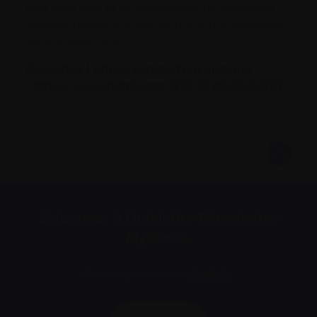
plus pour eux et de développer de nouveaux
questionnaires plus pertinents et représentatifs
de leur expérience.
Consultez l’article complet (en anglais)
:
https://www.mdpi.com/1718-7729/33/3/174
S’abonner à l’infolettre Manchettes
Myélome.
Nous respectons votre
vie privée
.