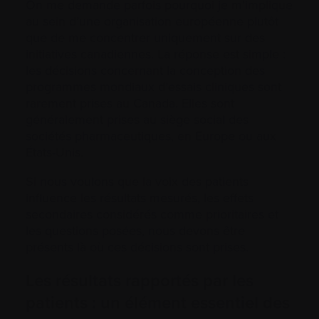
On me demande parfois pourquoi je m’implique
au sein d’une organisation européenne plutôt
que de me concentrer uniquement sur des
initiatives canadiennes. La réponse est simple :
les décisions concernant la conception des
programmes mondiaux d’essais cliniques sont
rarement prises au Canada. Elles sont
généralement prises au siège social des
sociétés pharmaceutiques, en Europe ou aux
États-Unis.
Si nous voulons que la voix des patients
influence les résultats mesurés, les effets
secondaires considérés comme prioritaires et
les questions posées, nous devons être
présents là où ces décisions sont prises.
Les résultats rapportés par les
patients : un élément essentiel des