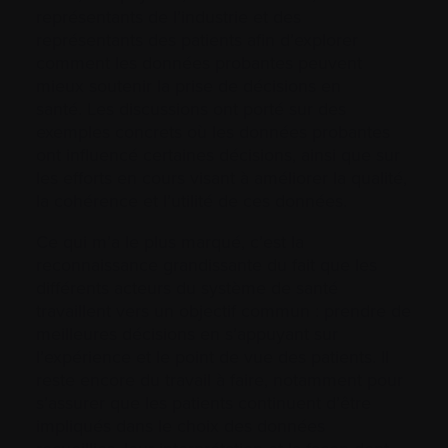
représentants de l’industrie et des
représentants des patients afin d’explorer
comment les données probantes peuvent
mieux soutenir la prise de décisions en
santé. Les discussions ont porté sur des
exemples concrets où les données probantes
ont influencé certaines décisions, ainsi que sur
les efforts en cours visant à améliorer la qualité,
la cohérence et l’utilité de ces données.
Ce qui m’a le plus marqué, c’est la
reconnaissance grandissante du fait que les
différents acteurs du système de santé
travaillent vers un objectif commun : prendre de
meilleures décisions en s’appuyant sur
l’expérience et le point de vue des patients. Il
reste encore du travail à faire, notamment pour
s’assurer que les patients continuent d’être
impliqués dans le choix des données