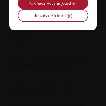
sont donc rapportées par les patients eux-
Abonnez-vous aujourd’hui
mêmes.
De plus en plus, les organismes d’évaluation
Je suis déjà inscrit(e)
des technologies de la santé, les payeurs et les
systèmes de santé reconnaissent que les
résultats rapportés par les patients ne sont pas
simplement des données « intéressantes à avoir
». Ils constituent des données probantes
essentielles.
L’impact des données probantes
en contexte de vie réelle
Cette semaine, j’ai eu l’occasion de participer à
une séance de formation organisée par
l’initiative RWE4Decisions, un réseau
international d’apprentissage qui réunit des
organismes d’évaluation des technologies de la
santé, des payeurs, des chercheurs, des