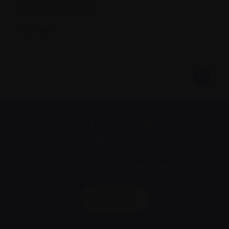
Bien cordialement,
Martine
S’abonner à l’infolettre Manchettes
Myélome.
Nous respectons votre
vie privée
.
S’abonner