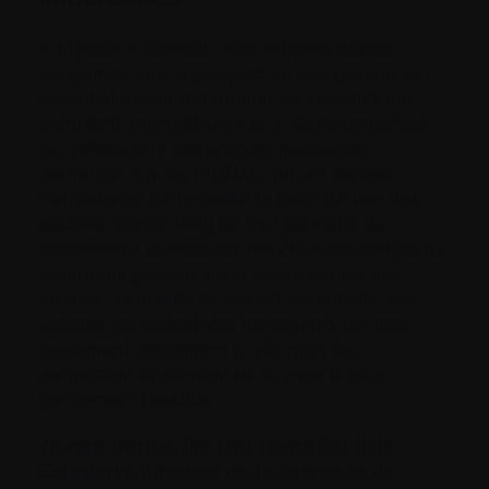
À Myélome Canada, nous croyons depuis
longtemps que la perspective des patients est
essentielle pour déterminer les résultats qui
comptent vraiment pour eux. Cette conviction
se reflète dans nos propres travaux de
recherche sur les PROMs, qui ont exploré
l’importance de recueillir le point de vue des
patients tout au long de leur parcours de
traitement. Les résultats ont confirmé ce que de
nombreux patients nous disent depuis des
années : la qualité de vie est essentielle. Les
patients souhaitent des traitements qui non
seulement prolongent la vie, mais leur
permettent également de la vivre le plus
pleinement possible.
Je vous invite à lire l’article de Gabriele
Colasurdo, directeur de la science et de