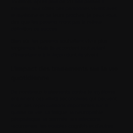
Toutefois, après plus de 20 ans passés à
travailler aux côtés des personnes vivant avec
le myélome et de leurs proches, je peux vous
dire que les patients n’ont pas la même
définition du succès.
Bien sûr, les patients souhaitent vivre plus
longtemps. Mais ils accordent tout autant
d’importance à la
façon
dont ils vivent.
L’impact des traitements sur la vie
quotidienne
De nombreux traitements contre le myélome
entraînent des effets secondaires qui peuvent
avoir des répercussions importantes sur la
qualité de vie. La fatigue, la neuropathie
périphérique, la diarrhée, les infections
récurrentes, les troubles cognitifs et d’autres
effets liés au traitement peuvent nuire à la