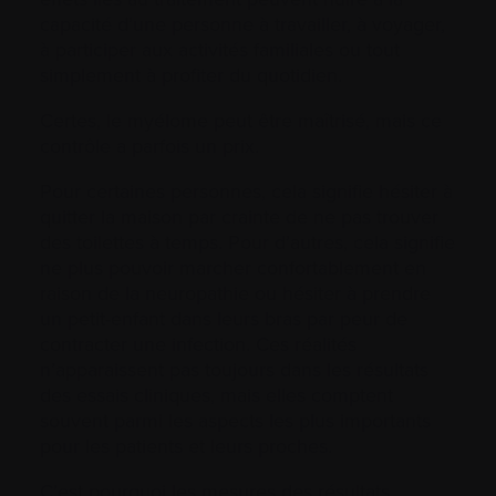
capacité d’une personne à travailler, à voyager,
à participer aux activités familiales ou tout
simplement à profiter du quotidien.
Certes, le myélome peut être maîtrisé, mais ce
contrôle a parfois un prix.
Pour certaines personnes, cela signifie hésiter à
quitter la maison par crainte de ne pas trouver
des toilettes à temps. Pour d’autres, cela signifie
ne plus pouvoir marcher confortablement en
raison de la neuropathie ou hésiter à prendre
un petit-enfant dans leurs bras par peur de
contracter une infection. Ces réalités
n’apparaissent pas toujours dans les résultats
des essais cliniques, mais elles comptent
souvent parmi les aspects les plus importants
pour les patients et leurs proches.
C’est pourquoi les mesures des résultats