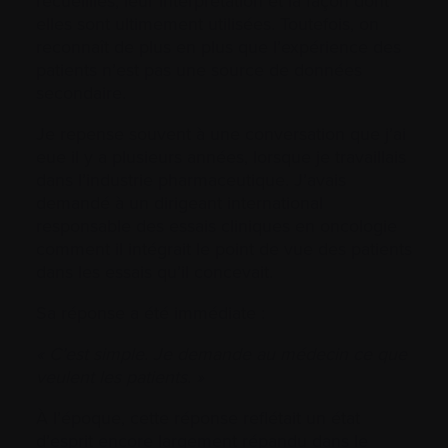
recueillies, leur interprétation et la façon dont
elles sont ultimement utilisées. Toutefois, on
reconnaît de plus en plus que l’expérience des
patients n’est pas une source de données
secondaire.
Je repense souvent à une conversation que j’ai
eue il y a plusieurs années, lorsque je travaillais
dans l’industrie pharmaceutique. J’avais
demandé à un dirigeant international
responsable des essais cliniques en oncologie
comment il intégrait le point de vue des patients
dans les essais qu’il concevait.
Sa réponse a été immédiate :
« C’est simple. Je demande au médecin ce que
veulent les patients. »
À l’époque, cette réponse reflétait un état
d’esprit encore largement répandu dans le