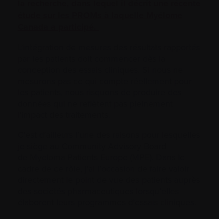
la recherche, dans lequel il décrit une récente
étude sur les PROMs à laquelle Myélome
Canada a participé.
L’intégration de mesures des résultats rapportés
par les patients doit commencer dès la
conception des essais cliniques. Si nous ne
mesurons pas ce qui compte réellement pour
les patients, nous risquons de produire des
données qui ne reflètent pas pleinement
l’impact des traitements.
C’est d’ailleurs l’une des raisons pour lesquelles
je siège au Community Advisory Board
de Myeloma Patients Europe (MPE). Dans le
cadre de ce rôle, j’ai l’occasion de faire valoir
directement le point de vue des patients auprès
des sociétés pharmaceutiques lorsqu’elles
élaborent leurs programmes d’essais cliniques.