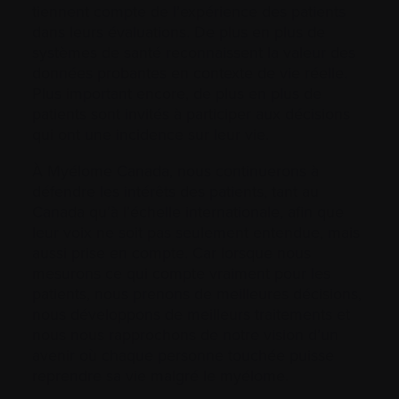
tiennent compte de l’expérience des patients
dans leurs évaluations. De plus en plus de
systèmes de santé reconnaissent la valeur des
données probantes en contexte de vie réelle.
Plus important encore, de plus en plus de
patients sont invités à participer aux décisions
qui ont une incidence sur leur vie.
À Myélome Canada, nous continuerons à
défendre les intérêts des patients, tant au
Canada qu’à l’échelle internationale, afin que
leur voix ne soit pas seulement entendue, mais
aussi prise en compte. Car lorsque nous
mesurons ce qui compte vraiment pour les
patients, nous prenons de meilleures décisions,
nous développons de meilleurs traitements et
nous nous rapprochons de notre vision d’un
avenir où chaque personne touchée puisse
reprendre sa vie malgré le myélome.