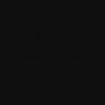
Courriel :
contact@myelome.ca
1255 TransCanada, Suite 160
Dorval, QC H9P
2V4
Les informations contenues dans ce site web ne
sont pas destinées à remplacer les conseils des
membres de votre équipe médicale. C’est à eux qu’il
convient de s’adresser si vous avez des questions
sur votre situation personnelle.
Numéro d’organisme à but non lucratif