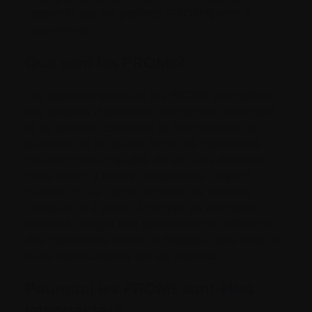
rapportés par les patients (PROMs
)
sont si
importantes.
Que sont les PROMs?
Les questionnaires sur les PROMs permettent
aux patients d’exprimer directement comment
ils se sentent, comment ils fonctionnent au
quotidien et de quelle façon les traitements
influencent leur qualité de vie. Ces données
nous aident à mieux comprendre l’impact
humain qui se cache derrière les résultats
cliniques et à veiller à ce que les décisions
tiennent compte non seulement de l’efficacité
des traitements contre la maladie, mais aussi de
leurs répercussions sur les patients.
Pourquoi les PROMs sont-elles
importantes?