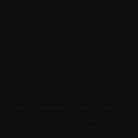
Courriel :
contact@myelome.ca
1255 TransCanada, Suite 160
Dorval, QC H9P
2V4
Les informations contenues dans ce site web ne
sont pas destinées à remplacer les conseils des
membres de votre équipe médicale. C’est à eux qu’il
convient de s’adresser si vous avez des questions
sur votre situation personnelle.