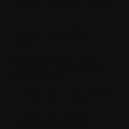
d’exploitation pourraient affecter l’application,
nous vous encourageons à extraire
et à sauvegarder vos informations
dès que
possible
. Le moment où l’application cessera
de fonctionner est difficile à prévoir et dépend
entièrement des futures mises à jour
du système.
Foire aux questions : fin du
soutien pour l’application Mon
dossier Myélome
Que se passera-t-il lorsque l’application
ne sera plus prise en charge?
Au fil des mises à jour des systèmes
d’exploitation, l’application pourrait
éventuellement cesser de fonctionner. Le