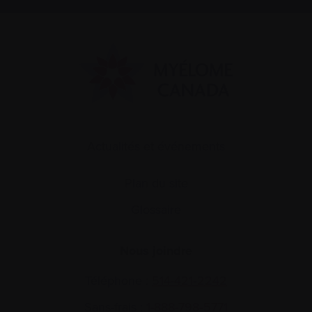
Actualités et événements
Plan du site
Glossaire
Nous joindre
Téléphone :
514-421‑2242
Sans-frais :
1-888-798‑5771