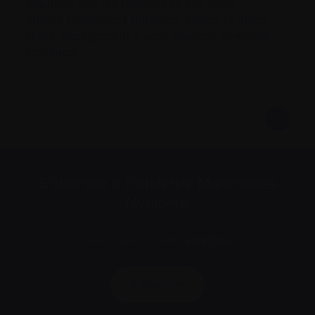
assurons que les ressources que nous
offrons demeurent durables, fiables et utiles.
Notre engagement à vous soutenir demeure
inchangé.
S’abonner à l’infolettre Manchettes
Myélome.
Nous respectons votre
vie privée
.
S’abonner