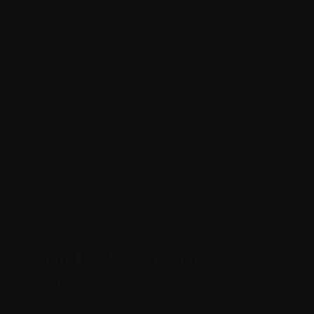
Nous n’avons
pas
accès à vos données.
Pour les conserver, vous pouvez :
copier-coller vos données dans Word,
Excel, Notes ou tout autre document sur
votre appareil;
imprimer tous les résultats de prises de
sang que vous avez sauvegardés dans
l’application.
Nous vous fournirons bientôt un guide
simple, étape par étape, pour
vous accompagner dans ce processus.
Quand faut-il sauvegarder vos
données?
Comme de futures mises à jour du système