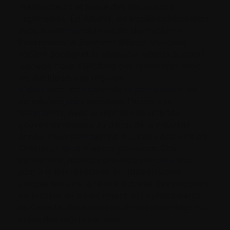
médicaments et mené des discussions
importantes. En Alberta, en étroite collaboration
avec la communauté locale du myélome
(notamment la
Southern Alberta Myeloma
Patient Society
et la
Myeloma Alberta Support
Society
), nous sollicitons des rencontres avec
les décideurs des régimes
d’assurance médicaments et poursuivons les
démarches pour améliorer l’accès aux
traitements. Avec la reprise des activités
gouvernementales au début de la nouvelle
année, nous solliciterons d’autres décideurs en
Ontario et dans d’autres provinces. Ces
démarches, menées province par province,
sont à la fois réfléchies et indispensables,
compte tenu de la réalité actuelle des décisions
en matière de financement des médicaments
au Canada. Nous vous en dirons davantage au
cours des prochains mois.