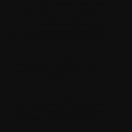
pas avec Carvykti®. Cette campagne a mis en
évidence le besoin urgent d’un système plus
réactif et plus équitable, capable de suivre le
rythme des innovations scientifiques et de
garantir que les patients ne soient pas laissés
à eux-mêmes, alors que chaque semaine
compte. Nous continuerons de faire pression
pour que les solutions mises en place reflètent
à la fois les avancées médicales et la
réalité vécue sur le terrain, en collaborant avec
les gouvernements, les cliniciens, les
chercheurs, les partenaires et, surtout, les
patients.
Je tiens aussi à remercier chaleureusement les
donateurs qui soutiennent Myélome Canada
tout au long de l’année. Votre générosité
alimente bien plus qu’une campagne :
elle permet des investissements en recherche,
des programmes d’éducation et de soutien,