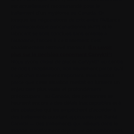
est actuellement recommandé pour le
traitement d’un myélome au Canada. Or,
lorsque les négociations de prix entre l’Alliance
pharmaceutique pancanadienne (APP) et le
fabricant se sont conclues sans entente à
l’automne, l’accès à ce traitement s’est
soudainement retrouvé menacé. (
En savoir
plus sur la décision concernant Carvykti®
)
Nous avons choisi de placer Carvykti® au centre
de notre mobilisation, non seulement parce qu’il
s’agit d’un traitement important, mais surtout
parce que cette situation mettait en lumière un
enjeu bien plus vaste et profondément
préoccupant : au Canada, des personnes se
heurtent encore à des délais inacceptables et à
des obstacles qui les empêchent d’accéder à
des traitements pourtant approuvés par Santé
Canada — des traitements qui, ailleurs dans le
monde, transforment déjà la vie de nombreuses