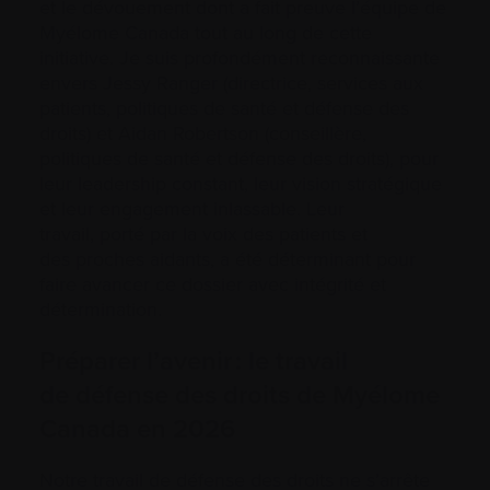
et le dévouement dont a fait preuve l’équipe de
Myélome Canada tout au long de cette
initiative. Je suis profondément reconnaissante
envers Jessy Ranger (directrice, services aux
patients, politiques de santé et défense des
droits) et Aidan Robertson (conseillère,
politiques de santé et défense des droits), pour
leur leadership constant, leur vision stratégique
et leur engagement inlassable. Leur
travail, porté par la voix des patients et
des proches aidants, a été déterminant pour
faire avancer ce dossier avec intégrité et
détermination.
Préparer l’avenir : le travail
de défense des droits de Myélome
Canada en 2026
Notre travail de défense des droits ne s’arrête