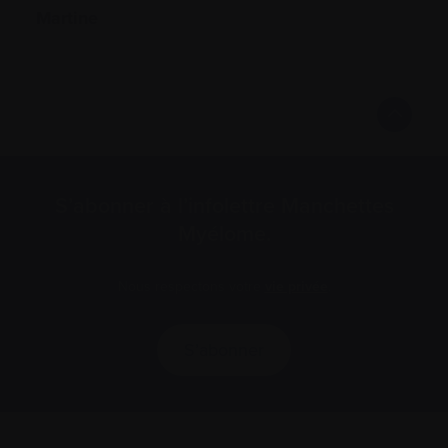
Martine
S’abonner à l’infolettre Manchettes
Myélome.
Nous respectons votre
vie privée
.
S’abonner