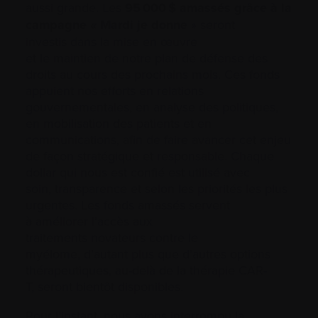
aussi grande. Les
95 000 $ amassés grâce à la
campagne « Mardi je donne
» seront
investis dans la mise en œuvre
et le maintien de notre plan de défense des
droits au cours des prochains mois. Ces fonds
appuient nos efforts en relations
gouvernementales, en analyse des politiques,
en mobilisation des patients et en
communications, afin de faire avancer cet enjeu
de façon stratégique et responsable. Chaque
dollar qui nous est confié est utilisé avec
soin, transparence et selon les priorités les plus
urgentes. Les fonds amassés servent
à améliorer l’accès aux
traitements novateurs contre le
myélome, d’autant plus que d’autres options
thérapeutiques, au-delà de la thérapie CAR-
T, seront bientôt disponibles.
Pour l’instant, nous avons interrompu la