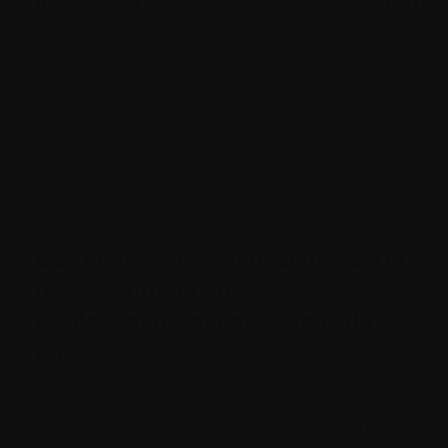
d’amasser la somme exceptionnelle de 95 000 $.
M
au-delà du montant, c’est surtout le message
qui résonne. Cette mobilisation témoigne avec
force de votre confiance, de votre sens de
l’urgence et de la détermination de l’ensemble
de la communauté canadienne du myélome. À
un moment où l’accès à un traitement
prolongeant la vie était menacé, des milliers
d’entre vous ont choisi de se mobiliser, de faire
entendre leur voix et de passer à l’action.
De l’impasse des négociations à la
défense urgente des
droits : pourquoi nous avons dû
agir
Au cœur de cette campagne se trouvait
Carvykti®, la seule thérapie cellulaire de type
CAR-T (thérapie CAR-T) dont le remboursement