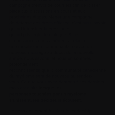
campagne d’envoi de courriels afin de laisser
place aux discussions en cours et aux
prochaines étapes. Mener une campagne
de défense des droits efficace, c’est aussi savoir
quand intensifier la pression et
quand privilégier le dialogue. Si les
circonstances nous amènent à relancer
une mobilisation communautaire avec un
nouveau message au début de la nouvelle
année, nous savons (et nous en sommes
profondément
reconnaissants) que la communauté canadienne
du myélome sera de nouveau au rendez-
vous. Ce que vous avez démontré ces derniers
mois est clair :
lorsque les
personnes touchées par un myélome
s’unissent, les décideurs écoutent
.
Je tiens également à saluer le leadership