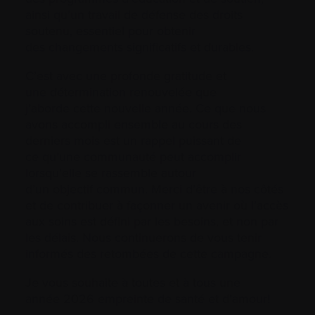
ainsi qu’un travail de défense des droits
soutenu, essentiel pour obtenir
des changements significatifs et durables.
C’est avec une profonde gratitude et
une détermination renouvelée que
j’aborde cette nouvelle année. Ce que nous
avons accompli ensemble au cours des
derniers mois est un rappel puissant de
ce qu’une communauté peut accomplir
lorsqu’elle se rassemble autour
d’un objectif commun. Merci d’être à nos côtés
et de contribuer à façonner un avenir où l’accès
aux soins est défini par les besoins, et non par
les délais. Nous continuerons de vous tenir
informés des retombées de cette campagne.
Je vous souhaite à toutes et à tous une
année 2026 empreinte de santé et d’amour!