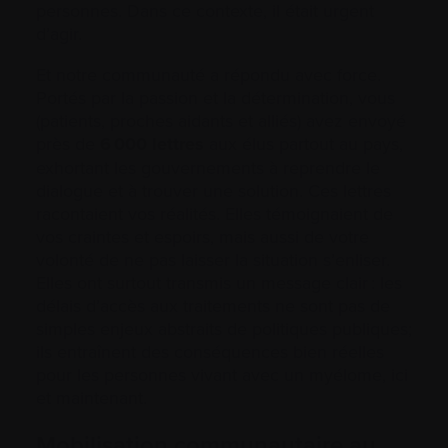
personnes. Dans ce contexte, il était urgent
d’agir.
Et notre communauté a répondu avec force.
Portés par la passion et la détermination, vous
(patients, proches aidants et alliés) avez envoyé
près de
6 000 lettres
aux élus partout au pays,
exhortant les gouvernements à reprendre le
dialogue et à trouver une solution. Ces lettres
racontaient vos réalités. Elles témoignaient de
vos craintes et espoirs, mais aussi de votre
volonté de ne pas laisser la situation s’enliser.
Elles ont surtout transmis un message clair : les
délais d’accès aux traitements ne sont pas de
simples enjeux abstraits de politiques publiques;
ils entraînent des conséquences bien réelles
pour les personnes vivant avec un myélome, ici
et maintenant.
Mobilisation communautaire au