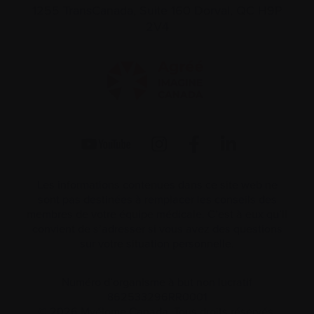
1255 TransCanada, Suite 160
Dorval, QC H9P
2V4
Les informations contenues dans ce site web ne
sont pas destinées à remplacer les conseils des
membres de votre équipe médicale. C’est à eux qu’il
convient de s’adresser si vous avez des questions
sur votre situation personnelle.
Numéro d’organisme à but non lucratif
862533296RR0001
© 2026 Myélome Canada. Tous droits réservés.