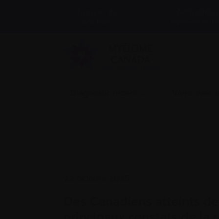
Actualités 
Trouver du
soutien
événements
Diagnostic récent
Vivre avec
22 octobre 2025
Des Canadiens atteints d
principaux constats de la 