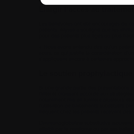
Élargir l’accès au traiteme
Les bénévoles ont été encouragés de co
patients. Alyssa a souligné que les imm
pour des patients plus âgés ou plus frag
« Nous avons entendu dire qu’un patien
actifs, ce qui justifie la considération d’
s’appliquent encore à certaines approch
Le soutien prophylactique 
Si une grande partie des présentations à
l’intérêt croissant accordé aux stratégies
notamment mis en lumière plusieurs étud
l’utilisation de traitements substitutifs 
fréquent chez les patients recevant de
L’immunoglobuline substitutive (souvent 
affaibli par le myélome ou par ses traite