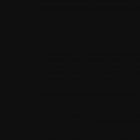
l’International Myeloma S
Chaque année, la réunion annuelle de l’
l’industrie et des défenseurs des droit
Cette année, un groupe de bénévoles dé
Myélome Canada tout au long de l’évén
présenter ici leurs principaux constats.
L’évolution de la notion d
L’un des thèmes les plus marquants de la
Snowdon, Susan McDowell, Alyssa Dickey
minimale ou mesurable) est désormais 
indicateur de guérison.
La MRM fait référence à la très petite q