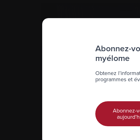
Abonnez-vou
myélome
Obtenez l’informat
programmes et évé
Abonnez-v
aujourd’h