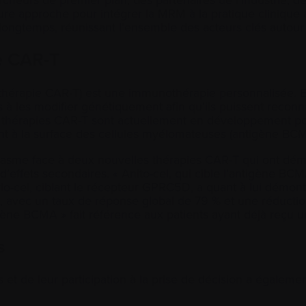
eure approche pour intégrer la MRM à la pratique clinique 
longtemps, réunissant l’ensemble des acteurs clés autour
pe CAR-T
 thérapie CAR-T) est une immunothérapie personnalisée. El
s à les modifier génétiquement afin qu’ils puissent reconn
de thérapies CAR-T sont actuellement en développement p
ent à la surface des cellules myélomateuses (antigène 
asme face à deux nouvelles thérapies CAR-T qui ont dém
’effets secondaires. « Anito-cel, qui cible l’antigène BC
lo-cel, ciblant le récepteur GPRC5D, a quant à lui démont
 avec un taux de réponse global de 79 % et une réduction 
igène BCMA » fait référence aux patients ayant déjà reçu 
us
ts et de leur participation à la prise de décision a égal