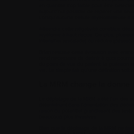
en quantité trop faible pour être détectée
aujourd’hui possible de repérer une seu
Lorsqu’aucune cellule myélomateuse n’es
Atteindre cette négativité constitue dés
myélome à haut risque. De plus, plusieurs
intensifier (escalade) ou réduire (désesc
Brian résume cette évolution avec enthou
rend nécessaire de définir à quoi pourra
du point de vue du patient, la guérison i
vie. Le simple fait qu’une définition soit
La MRM change la donne
Le dépistage de la MRM a été l’un des suj
déterminant dans l’orientation des décis
raison du potentiel grandissant des test
beaucoup plus invasives.
Bien que le dépistage de la MRM ne fas
sommet sur la MRM, qui réunira des cher