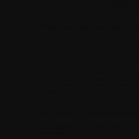
des patients afin de discuter de la meill
rencontre d’envergure, attendue depuis 
Thérapie cellulaire de ty
La thérapie cellulaire de type CAR-T (ou
blancs du patient, les lymphocytes T, pui
cellules cancéreuses. Plusieurs types 
un marqueur protéique spécifique prés
Tanya Zigomanis a exprimé son enthousi
remarquables tout en provoquant moins d
de 95 % avec des toxicités minimales. Ar
patients déjà exposés à l’antigène BCMA,
expliqué. L’expression « exposés à l’ant
Les patients sont entend
L’importance de l’expérience des patien
la conférence.