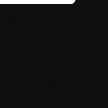
ccessibles à un plus grand nombre de
e personnes, sont désormais envisagées
mais jugées dépassées.
itaire vigoureux et des lymphocytes T
a contraste avec les restrictions d’âge qui
s. »
es ont également été encouragés par
ant qu’elles ne surviennent. Tanya a
ts atteints de myélome, notamment
 réduire le risque d’infections – un enjeu
atients dont le système immunitaire est