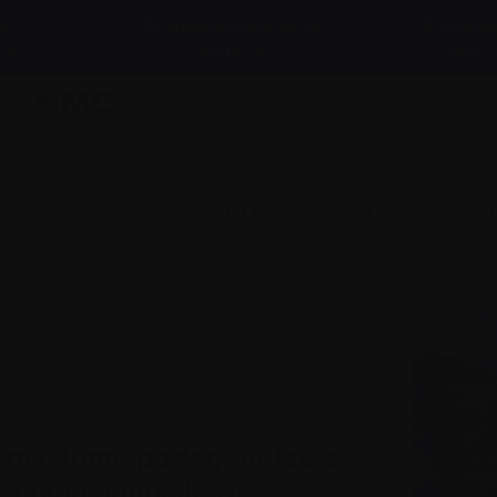
et
Professionnels de la
À propo
santé
nous
LigneInfo
 un myélome
Devenir proche aidant
S’imp
e myélome partagent leurs
réunion annuelle de