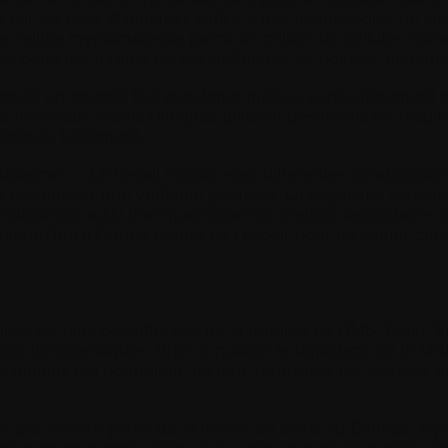
 par les tests standards). Grâce à des technologies de labo
le cellule myélomateuse parmi un million de cellules norm
t détectée à l’aide de ces méthodes de pointes, on parl
ormais un objectif thérapeutique majeur, particulièrement 
 nouveaux essais cliniques utilisent désormais les résult
alade) le traitement.
siasme : « Le travail réalisé avec différentes combinais
it ressembler une véritable guérison. La négativité souten
mpliquerait aussi une quasi-absence d’effets secondaires et
 aujourd’hui à l’étude donne de l’espoir pour un avenir qui n
ets les plus débattus lors de la réunion de l’IMS. Brian, 
ions thérapeutiques. Brian a qualifié le dépistage de la 
s sanguins qui pourraient, un jour, remplacer les biopsies
se pas encore partie de la norme de soins au Canada, 
cheurs de premier plan, des partenaires de l’industrie, 