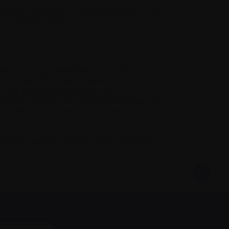
tients, souhaitons voir davantage. Il est
», a déclaré Tanya.
da lors de l’assemblée annuelle de
s. Vos réflexions éclairées, votre
 une impression durable sur la
diennes ont été pleinement entendues et
l point notre communauté est
 jouez auprès des Canadiens atteints