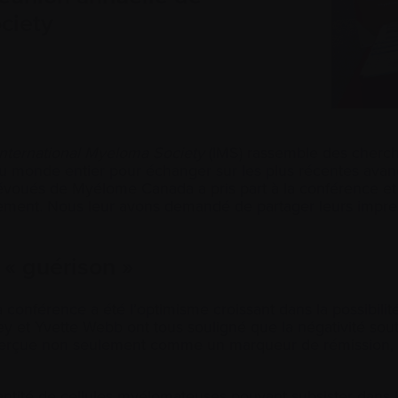
ociety
International Myeloma Society
(IMS) rassemble des cherche
s du monde entier pour échanger sur les plus récentes av
voués de Myélome Canada a pris part à la conférence et 
ement. Nous leur avons demandé de partager leurs impre
e « guérison »
 conférence a été l’optimisme croissant dans la possibil
 et Yvette Webb ont tous souligné que la négativité sou
perçue non seulement comme un marqueur de rémission, 
uantité de cellules myélomateuses pouvant subsister dans 