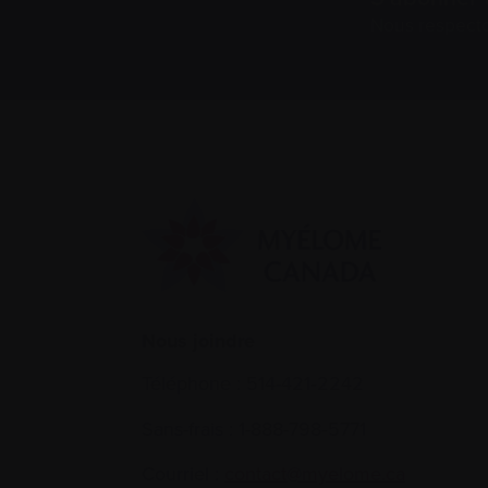
Nous respect
Nous joindre
Téléphone :
514-421‑2242
Sans-frais :
1-888-798‑5771
Courriel :
contact@myelome.ca