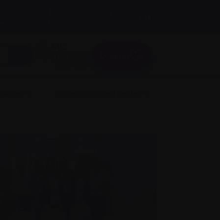
s de
Taille du
A
A
EN
A
texte:
Donner
Connexion
liquer
Science et recherche