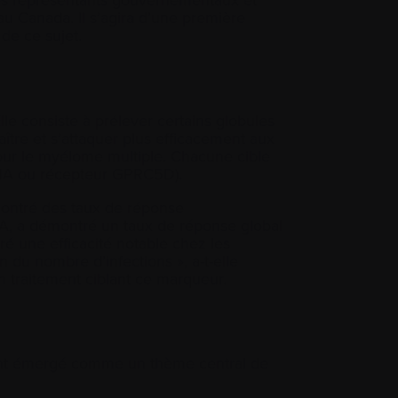
au Canada. Il s’agira d’une première
 de ce sujet.
le consiste à prélever certains globules
aître et s’attaquer plus efficacement aux
our le myélome multiple. Chacune cible
BCMA ou récepteur GPRC5D).
ontré des taux de réponse
MA, a démontré un taux de réponse global
ré une efficacité notable chez les
du nombre d’infections », a-t-elle
un traitement ciblant ce marqueur.
ement émergé comme un thème central de