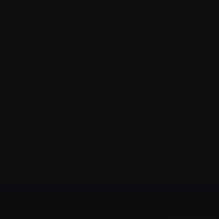
« La prévention des infections plutôt que
donc réconfortant de constater que cette
Merci à nos bénévoles
Nous tenons à exprimer notre profonde 
l’IMS : Brian Snowdon, Susan McDowell, A
enthousiasme contagieux et votre énerg
communauté internationale de la recher
reconnues au sein de la communauté mo
passionnée et informée.
Un immense merci pour votre dévouement
de myélome.
S’abonner 