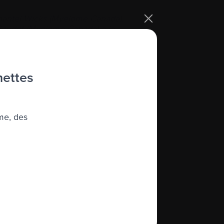
Chantel Wicks (Myélome Canada),
Gaudet (Myélome Canada) à la
MS]
t souligné les résultats d’études
ients accordent une plus grande
hettes
 de vie, aux effets secondaires et à
tements que ce que les médecins
t.
rement intéressée à une enquête
me, des
ns et de patients sur le partage
n dans le contexte du myélome
éfractaire (à laquelle participait
as, PDG de Myélome Canada). Elle a
qui compte le plus pour elle et
 patients : « Nous, les patients,
ccent sur des éléments comme la
ets secondaires et la commodité du
vement aux médecins. »