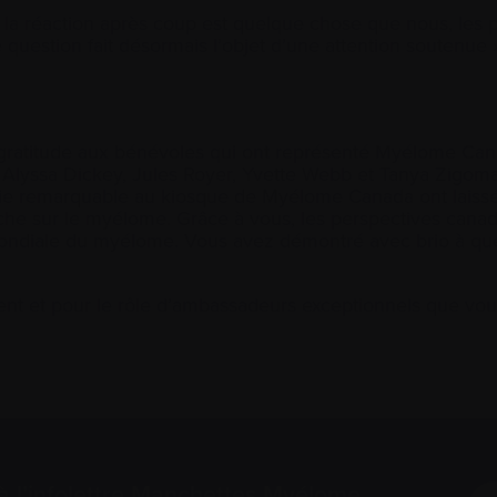
 la réaction après coup est quelque chose que nous, les pa
 question fait désormais l’objet d’une attention soutenue 
gratitude aux bénévoles qui ont représenté Myélome Cana
lyssa Dickey, Jules Royer, Yvette Webb et Tanya Zigomani
ie remarquable au kiosque de Myélome Canada ont laissé
che sur le myélome. Grâce à vous, les perspectives cana
ndiale du myélome. Vous avez démontré avec brio à que
 et pour le rôle d’ambassadeurs exceptionnels que vous
à l’infolettre Manchettes Myélome.