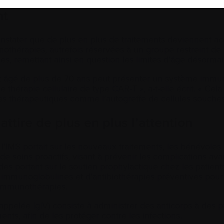
nt
nstater que de plus en plus de traitements deviennent a
unothérapies, autrefois réservées à un groupe restreint d
iles, remettant ainsi en question les limites d’âge désor
t âgé de plus de 70 ans peut présenter un système immun
une thérapie cellulaire de type CAR-T », a-t-elle écrit. « Cel
es thérapeutiques comme l’autogreffe de cellules souche
attire de plus en plus l’attention
 l’IMS portait sur les nouveaux traitements, les bénévol
 de soins proactifs, visant à prévenir les complications av
es portant sur le soutien prophylactique chez les patien
par immunoglobulines et d’antibiothérapies préventives pour
s immunothérapies.
appelée IgIV) consiste à administrer des anticorps à des p
ments, afin de les protéger contre les infections.