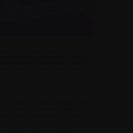
urs, des cliniciens, des partenaires de
ancées en matière de myélome multiple.
a représenté l’organisme au kiosque de
ssions et nous sommes ravis de vous
ité d’un remède contre le myélome. Brian
tenue de la MRM (maladie résiduelle
mais aussi, potentiellement, comme un
l’organisme après un traitement (souvent