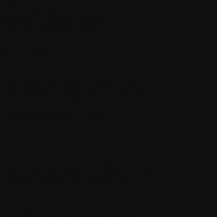
ratoire de plus en plus sensibles, il est
ales dans la moelle osseuse.
e alors de négativité MRM.
pour les personnes atteintes d’un
ats de la MRM pour déterminer s’il faut
ons de médicaments et de traitements
ue de la MRM en fait partie. Cependant,
 très peu de limitations à la qualité de
’est peut-être pas si lointain. »
Susan et Alyssa ont tous souligné son rôle
MRM de « tournant majeur », notamment en
 de moelle osseuse, des procédures
Myélome Canada tiendra en novembre un
des représentants gouvernementaux et