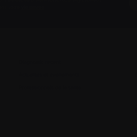
ons votre
vie privée
.
Diagnostic récent
Actualités et événements
É
Professionnels de la santé