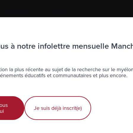
[Photo : Jules Royer, 
Alyssa Dickey et Guy 
réunion annuelle de l’I
Jules Royer et Tanya on
démontrant que les pat
s à notre infolettre mensuelle Manc
importance à la qualité
la commodité des trai
estiment généralemen
Jules s’est particuliè
ion la plus récente au sujet de la recherche sur le myélo
menée auprès de médeci
nements éducatifs et communautaires et plus encore.
de la prise de décisio
multiple en rechute ou r
également Martine Eli
exprimé avec clarté ce 
pour de nombreux autres
ous
Je suis déjà inscrit(e)
mettons davantage l’a
ui
qualité de vie, les eff
traitement, comparati