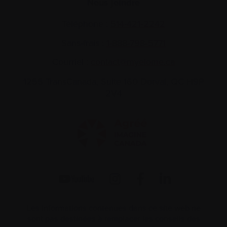
Nous joindre
Téléphone :
514-421‑2242
Sans-frais :
1-888-798‑5771
Courriel :
contact@myelome.ca
1255 TransCanada, Suite 160
Dorval, QC H9P
2V4
Les informations contenues dans ce site web ne
sont pas destinées à remplacer les conseils des