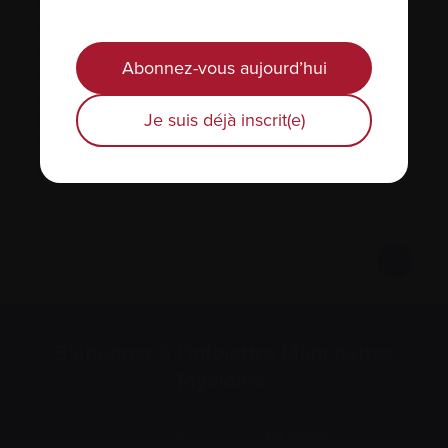
de gouvernement mettront en œuvre cette
stratégie avec diligence, de sorte que les
Canadiens atteints de maladies et conditions
Abonnez-vous aujourd’hui
rares telles que le myélome et l’amylose
puissent avoir accès aux traitements dont ils ont
besoin, quand ils en ont besoin et où qu’ils
Je suis déjà inscrit(e)
soient au Canada, sans être obligés de les
payer eux-mêmes.
S’abonner à l’infolettre Manchettes
Myélome.
Nous respectons votre
vie privée
.