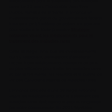
médicaments pour le traitement des maladies
rares. Le 22 mars, l’honorable Jean-Yves
Duclos, ministre de la Santé, a annoncé un
investissement global du gouvernement fédéral
à hauteur de 1,5 milliard de dollars sur trois ans
pour soutenir la toute première
Stratégie
nationale visant les médicaments pour le
traitement des maladies rares
.
Cette stratégie, ainsi que les investissements
qui s’y rattachent, permettront d’améliorer
l’accès à des médicaments novateurs de plus
en plus efficaces pour traiter les maladies rares
et, par le fait même, les résultats et la qualité de
vie des Canadiens atteints de maladies rares.
L’annonce officielle d’une Stratégie nationale
visant les médicaments pour le traitement des
maladies rares était attendue depuis longtemps
par notre communauté. En 2021, Myélome