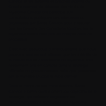
Canada et les patients et proches aidants du
Comité national de défense des droits de
Myélome Canada ont participé aux
consultations publiques des intervenants
organisées par Santé Canada pour s’assurer
que les besoins des Canadiens touchés par le
myélome soient bien pris en compte dans ce
processus.
C’est avec beaucoup d’enthousiasme que nous
pouvons maintenant affirmer que les intérêts de
la communauté canadienne du myélome sont
réellement pris en compte dans la stratégie
officielle du gouvernement, telle que présentée
par le ministre Duclos le mois dernier.
Dans le cadre de ses consultations, Santé
Canada a défini quatre piliers (ou objectifs) de la
stratégie, qui reflètent largement les
recommandations formulées par Myélome