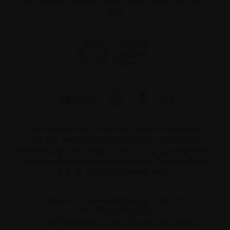
1255 TransCanada, Suite 160
Dorval, QC H9P
2V4
Les informations contenues dans ce site web ne
sont pas destinées à remplacer les conseils des
membres de votre équipe médicale. C’est à eux qu’il
convient de s’adresser si vous avez des questions
sur votre situation personnelle.
Numéro d’organisme à but non lucratif
862533296RR0001
© 2026 Myélome Canada. Tous droits réservés.