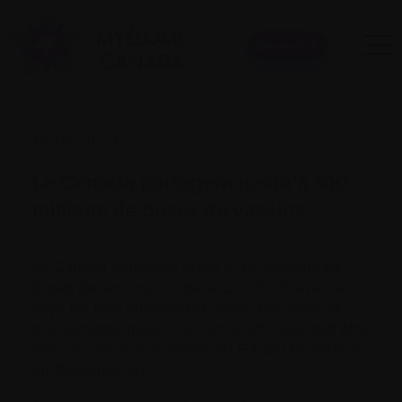
Donner
16 juin 2021
Le Canada partagera jusqu’à 100
millions de doses de vaccins
Le Canada partagera jusqu’à 100 millions de
doses de vaccins contre la COVID-19 avec les
pays les plus vulnérables, selon des sources
gouvernementales. L’annonce officielle doit être
faite au cours du sommet du G7, qui se déroule
au Royaume-Uni.