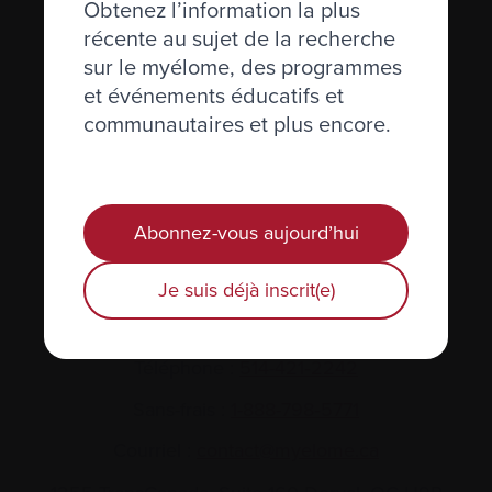
Obtenez l’information la plus
récente au sujet de la recherche
sur le myélome, des programmes
et événements éducatifs et
communautaires et plus encore.
Actualités et événements
Plan du site
Abonnez-vous aujourd’hui
Glossaire
Je suis déjà inscrit(e)
Nous joindre
Téléphone :
514-421‑2242
Sans-frais :
1-888-798‑5771
Courriel :
contact@myelome.ca