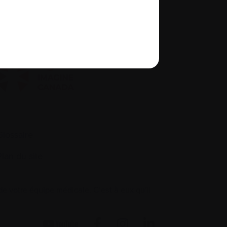
quité, diversité et inclusion
Glossaire
Plan du site
 votre équipe médicale. C’est à eux qu’il
.