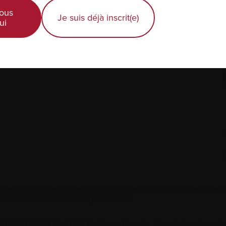
ous
Actualités et événements
É
Je suis déjà inscrit(e)
ui
Professionnels de la santé
 ne sont pas destinées à remplacer les conseils des membres de
tions sur votre situation personnelle.
2533296RR0001
|
© 2026 Myélome Canada. Tous droits réservés