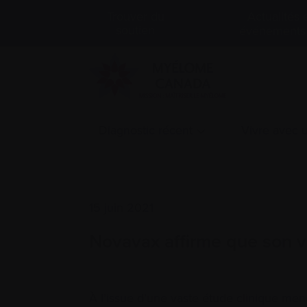
Actualités 
Trouver du
soutien
événements
Diagnostic récent
Vivre avec
15 juin 2021
Novavax affirme que son v
À l’issue d’une vaste étude clinique men