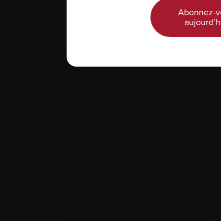
Abonnez-v
aujourd’h
Nous joindre
Téléphone :
514-421‑2242
Sans-frais :
1-888-798‑5771
Courriel :
contact@myelome.ca
1255 TransCanada, Suite 160
Dorval, QC H9P 2V4
Les informations contenues dans ce site web
convient de s’adresser si vous avez des ques
Numéro d’organisme à but non lucratif 86