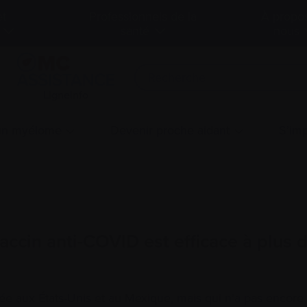
et
Professionnels de la
À propo
santé
nous
LigneInfo
 un myélome
Devenir proche aidant
S’imp
accin anti-COVID est efficace à plus
ée aux États-Unis et au Mexique, mais qui n’a pas encore 