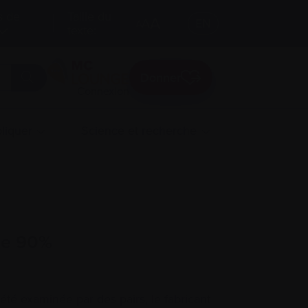
s de
Taille du
A
A
EN
A
texte:
Donner
Connexion
liquer
Science et recherche
 de 90%
été examinée par des pairs, le fabricant