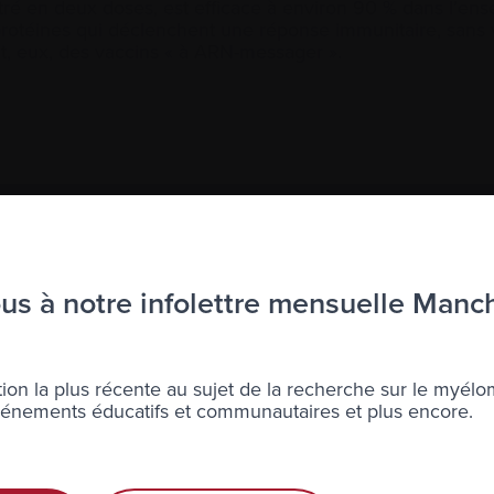
ré en deux doses, est efficace à environ 90 % dans l’ensem
e protéines qui déclenchent une réponse immunitaire, sans v
t, eux, des vaccins « à ARN-messager ».
à l’infolettre Manchettes Myélome.
ons votre
vie privée
.
s à notre infolettre mensuelle Manc
ion la plus récente au sujet de la recherche sur le myélo
nements éducatifs et communautaires et plus encore.
Diagnostic récent