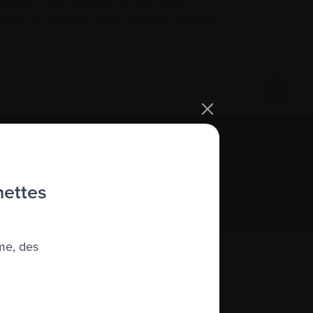
ble. L’efficacité de ce vaccin dit «
irus, le placerait donc à égalité avec les
S’abonner
hettes
me, des
À propos de nous