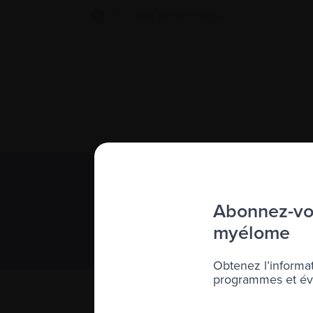
Lire son témoignage…
S’abonner 
Abonnez-vou
Nous respect
myélome
Obtenez l’informat
programmes et évé