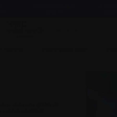
et
Professionnels de la
À propo
santé
nous
LigneInfo
 un myélome
Devenir proche aidant
S’imp
an : vivre une greffe de
e cordon ombilical