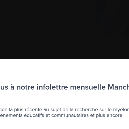
à l’infolettre Manchettes Myélome.
s à notre infolettre mensuelle Manc
ons votre
vie privée
.
ion la plus récente au sujet de la recherche sur le myélo
nements éducatifs et communautaires et plus encore.