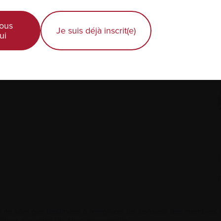
Diagnostic récent
ous
Je suis déjà inscrit(e)
ui
Actualités et événements
É
Professionnels de la santé
 ne sont pas destinées à remplacer les conseils des membres de
tions sur votre situation personnelle.