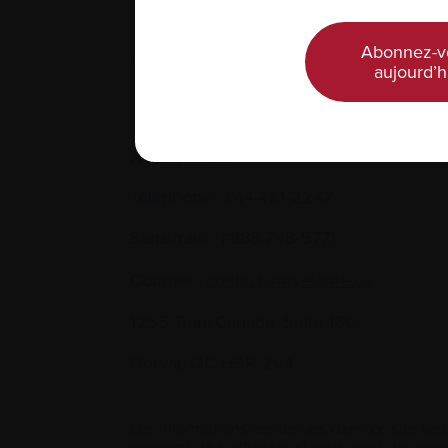
Abonnez-v
aujourd’h
Nous joindre
Téléphone :
514-421‑2242
Sans-frais :
1-888-798‑5771
Courriel :
contact@myelome.ca
1255 TransCanada, Suite 160
Dorval, QC H9P 2V4
Les informations contenues dans ce site web
convient de s’adresser si vous avez des ques