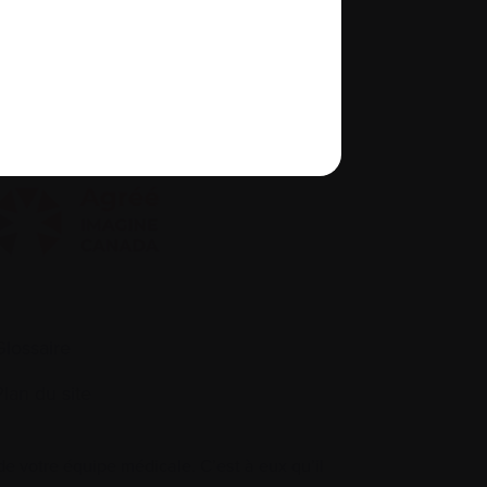
À propos de nous
quité, diversité et inclusion
Glossaire
Plan du site
 votre équipe médicale. C’est à eux qu’il