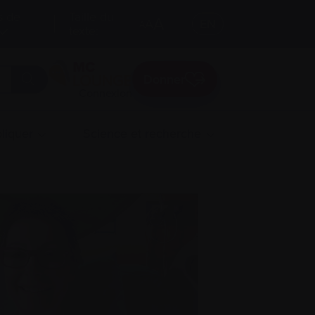
s de
Taille du
A
A
EN
A
texte:
Donner
Connexion
liquer
Science et recherche