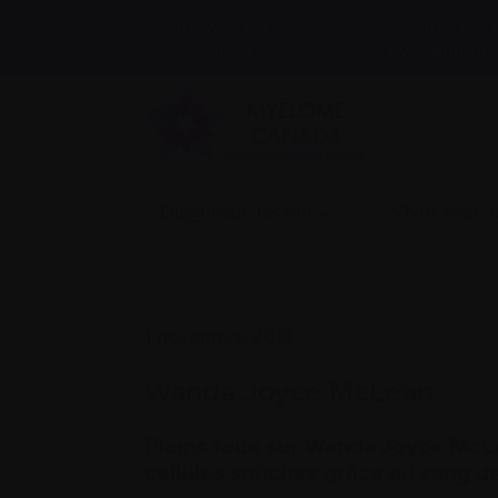
Actualités 
Trouver du
soutien
événements
Diagnostic récent
Vivre avec
1 novembre 2018
Wanda Joyce McLean
Pleins feux sur Wanda Joyce McLe
cellules souches grâce au sang d