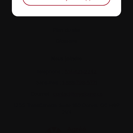
Actualités et événements
Plan du site
Glossaire
Nous joindre
Téléphone :
514-421‑2242
Sans-frais :
1-888-798‑5771
Courriel :
contact@myelome.ca
1255 TransCanada, Suite 160
Dorval, QC H9P
2V4