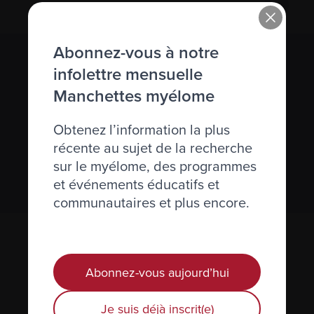
Abonnez-vous à notre
S’abonner à l’infolettre Manchettes
infolettre mensuelle
Myélome.
Manchettes myélome
Nous respectons votre
vie privée
.
Obtenez l’information la plus
récente au sujet de la recherche
sur le myélome, des programmes
S’abonner
et événements éducatifs et
communautaires et plus encore.
Abonnez-vous aujourd’hui
Je suis déjà inscrit(e)