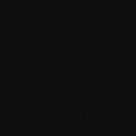
Nous joindre
Téléphone :
514-421‑2242
Sans-frais :
1-888-798‑5771
Courriel :
contact@myelome.ca
1255 TransCanada, Suite 160
Dorval, QC H9P
2V4
Les informations contenues dans ce site web ne