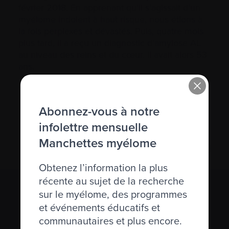
février 2018. En apprenant qu’il s’agissait d’un
myélome indolent à haut risque, nous étions à
la fois perplexes et dévastés. Puis, quatre mois
plus tard, il a reçu un diagnostic d’amylose AL
au niveau des reins et du cœur. Il avait alors 53
ans.
Lire son témoignage…
Abonnez-vous à notre
infolettre mensuelle
Manchettes myélome
Obtenez l’information la plus
récente au sujet de la recherche
sur le myélome, des programmes
S’abonner à l’infolettre Manchettes
et événements éducatifs et
Myélome.
communautaires et plus encore.