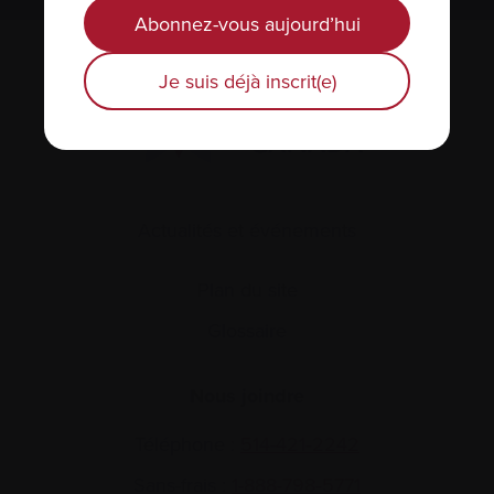
Abonnez-vous aujourd’hui
Je suis déjà inscrit(e)
Actualités et événements
Plan du site
Glossaire
Nous joindre
Téléphone :
514-421‑2242
Sans-frais :
1-888-798‑5771