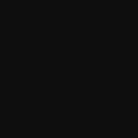
Courriel :
contact@myelome.ca
1255 TransCanada, Suite 160
Dorval, QC H9P
2V4
Les informations contenues dans ce site web ne
sont pas destinées à remplacer les conseils des
membres de votre équipe médicale. C’est à eux qu’il
convient de s’adresser si vous avez des questions
sur votre situation personnelle.