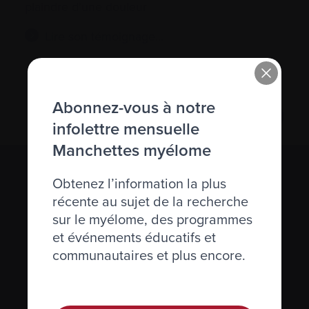
plaindre d’une douleur
Lire son témoignage…
Abonnez-vous à notre
infolettre mensuelle
Manchettes myélome
S’abonner à l’infolettre Manchettes
Obtenez l’information la plus
Myélome.
récente au sujet de la recherche
sur le myélome, des programmes
et événements éducatifs et
Nous respectons votre
vie privée
.
communautaires et plus encore.
S’abonner