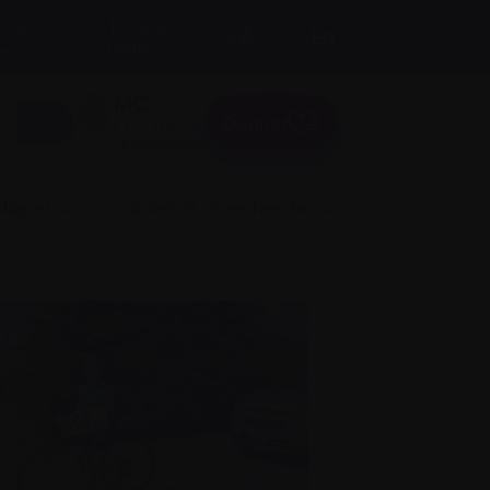
s de
Taille du
A
A
EN
A
texte:
Donner
Connexion
liquer
Science et recherche