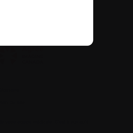
À propos de nous
quité, diversité et inclusion
Glossaire
Plan du site
 votre équipe médicale. C’est à eux qu’il