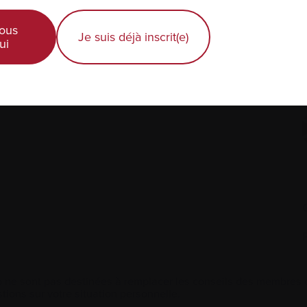
Diagnostic récent
ous
Je suis déjà inscrit(e)
ui
Actualités et événements
É
Professionnels de la santé
 ne sont pas destinées à remplacer les conseils des membres de
tions sur votre situation personnelle.