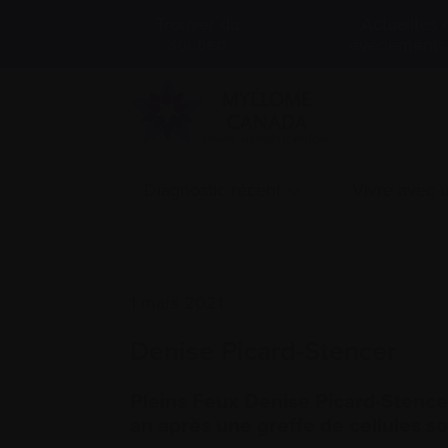
Actualités 
Trouver du
soutien
événements
Diagnostic récent
Vivre avec
1 mars 2021
Denise Picard-Stencer
Pleins Feux Denise Picard-Stencer
an après une greffe de cellules s