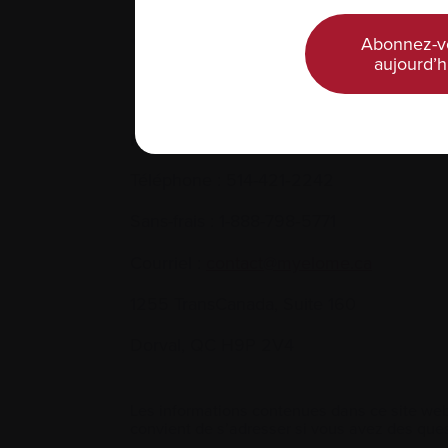
Abonnez-v
aujourd’h
Nous joindre
Téléphone :
514-421‑2242
Sans-frais :
1-888-798‑5771
Courriel :
contact@myelome.ca
1255 TransCanada, Suite 160
Dorval, QC H9P 2V4
Les informations contenues dans ce site web
convient de s’adresser si vous avez des ques