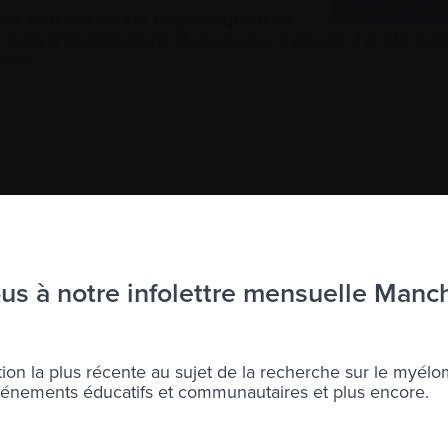
ules souchesJ’ai été diagnostiqué d’un
7 mois d’investigations et de douleurs aiguës. J’ai été su
alis
à l’infolettre Manchettes Myélome.
s à notre infolettre mensuelle Manc
ons votre
vie privée
.
ion la plus récente au sujet de la recherche sur le myélo
nements éducatifs et communautaires et plus encore.