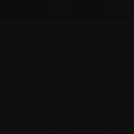
Actualités 
Trouver du
soutien
événements
Diagnostic récent
Vivre avec
1 janvier 2018
Danny Wade
Pleins feux sur Danny Wade, diag
ansPleins feux sur Danny Wade, d