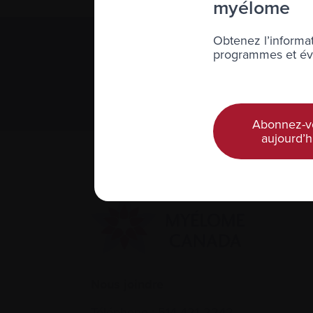
myélome
Obtenez l’informat
programmes et évé
S’abonner 
Nous respect
Abonnez-v
aujourd’h
Nous joindre
Téléphone :
514-421‑2242