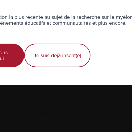
ion la plus récente au sujet de la recherche sur le myélo
nements éducatifs et communautaires et plus encore.
à l’infolettre Manchettes Myélome.
ons votre
vie privée
.
ous
Je suis déjà inscrit(e)
ui
Diagnostic récent
Actualités et événements
É
Professionnels de la santé