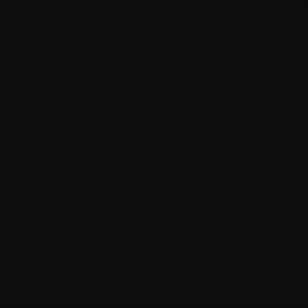
 ne sont pas destinées à remplacer les conseils des membres de
tions sur votre situation personnelle.
2533296RR0001
|
© 2026 Myélome Canada. Tous droits réservés