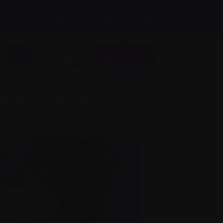
s de
Taille du
A
A
EN
A
texte:
Donner
Connexion
liquer
Science et recherche