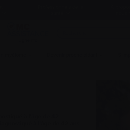
et
Professionnels de la
À propo
santé
nous
LigneInfo
 un myélome
Devenir proche aidant
S’imp
nostiqué à l'âge de 42
iagnostiqué à l'âge de 42 ans