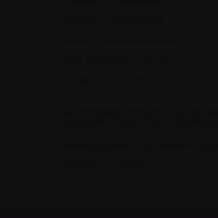
Sans-frais :
1-888-798‑5771
Courriel :
contact@myelome.ca
1255 TransCanada, Suite 160
Dorval, QC H9P 2V4
Les informations contenues dans ce site web
convient de s’adresser si vous avez des ques
Numéro d’organisme à but non lucratif 86
Paramètres des cookies