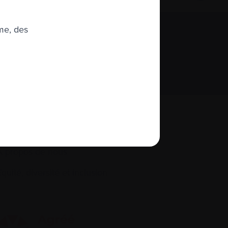
me, des
S’abonner
À propos de nous
quité, diversité et inclusion