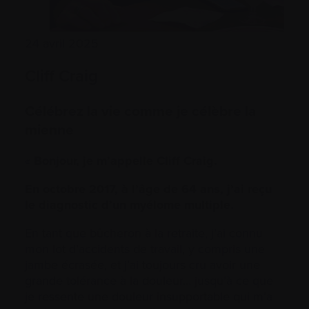
24 avril 2025
Cliff Craig
Célébrez la vie comme je célèbre la
mienne
«
Bonjour, je m’appelle Cliff Craig.
En octobre 2017, à l’âge de 64 ans, j’ai reçu
le diagnostic d’un myélome multiple.
En tant que bûcheron à la retraite, j’ai connu
mon lot d’accidents de travail, y compris une
jambe écrasée, et j’ai toujours cru avoir une
grande tolérance à la douleur… jusqu’à ce que
je ressente une douleur insupportable qui m’a