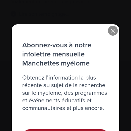
finalement mené à ce diagnostic. »
Lire son témoignage…
Abonnez-vous à notre
infolettre mensuelle
Manchettes myélome
S’abonner à l’infolettre Manchettes
Obtenez l’information la plus
Myélome.
récente au sujet de la recherche
sur le myélome, des programmes
Nous respectons votre
vie privée
.
et événements éducatifs et
communautaires et plus encore.
S’abonner