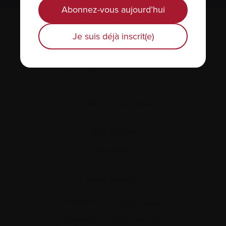
Abonnez-vous aujourd’hui
Je suis déjà inscrit(e)
Actualités et événements
Plan du site
Glossaire
Nous joindre
Téléphone :
514-421‑2242
Sans-frais :
1-888-798‑5771