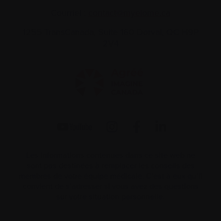
Courriel :
contact@myelome.ca
1255 TransCanada, Suite 160
Dorval, QC H9P
2V4
Les informations contenues dans ce site web ne
sont pas destinées à remplacer les conseils des
membres de votre équipe médicale. C’est à eux qu’il
convient de s’adresser si vous avez des questions
sur votre situation personnelle.