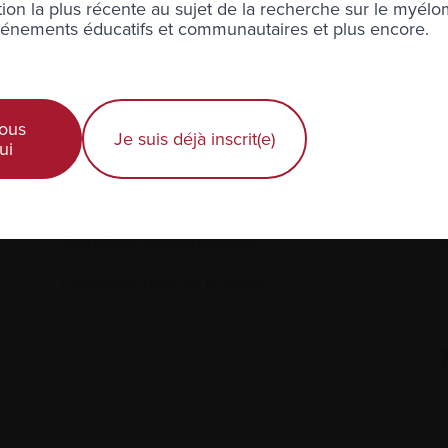
ion la plus récente au sujet de la recherche sur le myélo
ons votre
vie privée
.
nements éducatifs et communautaires et plus encore.
ous
Je suis déjà inscrit(e)
ui
Diagnostic récent
Actualités et événements
É
Professionnels de la santé