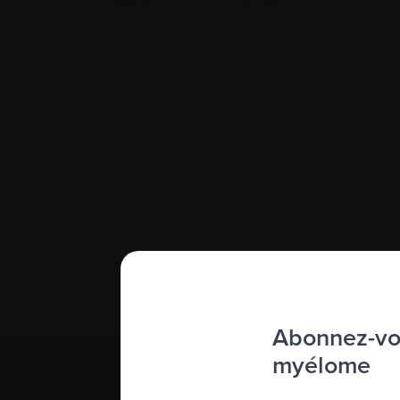
Abonnez-vou
myélome
S’abonner 