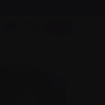
s de
Taille du
A
A
EN
A
texte:
Donner
Connexion
liquer
Science et recherche