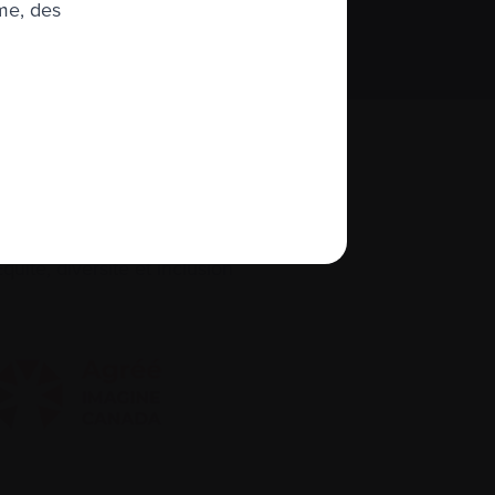
S’abonner
me, des
À propos de nous
quité, diversité et inclusion