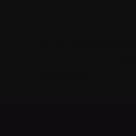
1255 TransCanada, Suite 160
Dorval, QC H9P 2V4
Les informations contenues dans ce site web
convient de s’adresser si vous avez des ques
Numéro d’organisme à but non lucratif 86
Paramètres des cookies