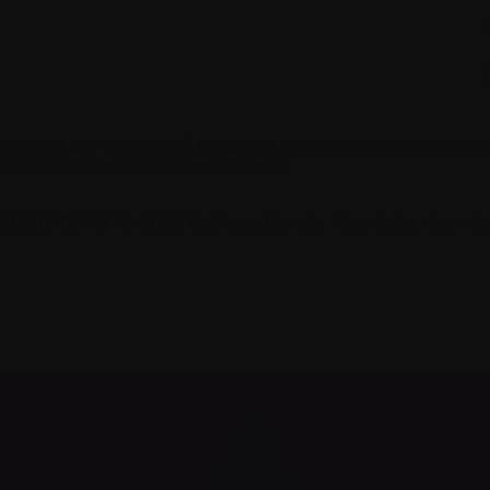
 ne sont pas destinées à remplacer les conseils des membres de
tions sur votre situation personnelle.
2533296RR0001
|
© 2026 Myélome Canada. Tous droits réservés