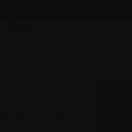
et
Professionnels de la
À propo
santé
nous
LigneInfo
 un myélome
Devenir proche aidant
S’imp
: Revendiquer mes droits