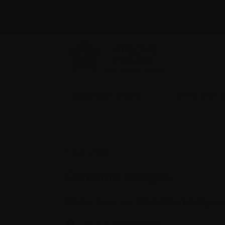
Actualités 
Trouver du
soutien
événements
Diagnostic récent
Vivre avec
1 avril 2018
Christine Hodges
Pleins feux sur Christine Hodges 
Lire son témoignage…