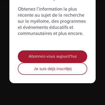
Obtenez l’information la plus
récente au sujet de la recherche
sur le myélome, des programmes
et événements éducatifs et
communautaires et plus encore.
Actualités et événements
Abonnez-vous aujourd’hui
Plan du site
Glossaire
Je suis déjà inscrit(e)
Nous joindre
Téléphone :
514-421‑2242
Sans-frais :
1-888-798‑5771