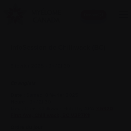
Donner
InfoSession de Chilliwack (BC)
8 février 2025 - 9h-12h30
En anglais
Date :
Samedi 8 février 2025
Heure :
9h-12h30
Lieu :
Coast Chilliwack Hotel by APA (
45920
First Ave, Chilliwack, BC V2P7K1
)
Ordre du jour