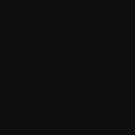
Courriel :
contact@myelome.ca
1255 TransCanada, Suite 160
Dorval, QC H9P
2V4
Les informations contenues dans ce site web ne
sont pas destinées à remplacer les conseils des
membres de votre équipe médicale. C’est à eux qu’il
convient de s’adresser si vous avez des questions
sur votre situation personnelle.
Numéro d’organisme à but non lucratif