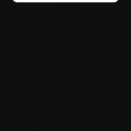
Plan du site
Glossaire
Nous joindre
Téléphone :
514-421‑2242
Sans-frais :
1-888-798‑5771
Courriel :
contact@myelome.ca
1255 TransCanada, Suite 160
Dorval, QC H9P
2V4