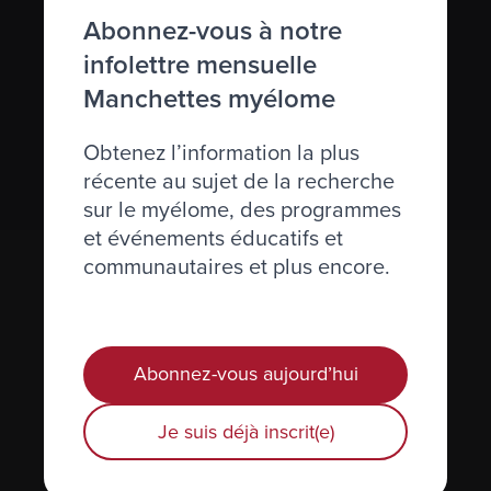
S’abonner à l’infolettre Manchettes
Abonnez-vous à notre
Myélome.
infolettre mensuelle
Manchettes myélome
Nous respectons votre
vie privée
.
Obtenez l’information la plus
S’abonner
récente au sujet de la recherche
sur le myélome, des programmes
et événements éducatifs et
communautaires et plus encore.
Abonnez-vous aujourd’hui
Je suis déjà inscrit(e)
Actualités et événements