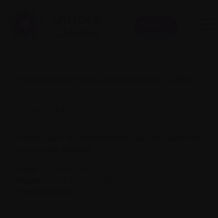
Donner
InfoSession de Campbellton (ON)
18 mai 2024
InfoSession de Campbellton pour les patients
et proches aidants
Date :
Samedi mai 18 2024
Heure:
9h00-12h00 HAA
Emplacement :
Quality Hotel & Conference
Centre (157 Water St., Campbellton, NB E3N
3H2)