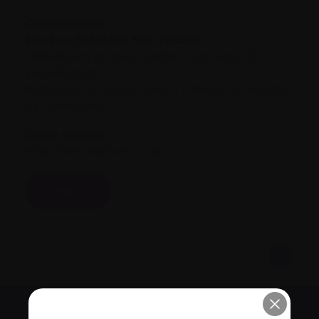
Conférenciere
Dre Ève St-Hilaire MD, FRCPC
Hémato-oncologue, Centre d’oncologie Dr-
Léon-Richard
Professeur d’enseignement Clinique Université
de Sherbooke
Ordre du jour
Plus d’informations à venir !
S'inscrire