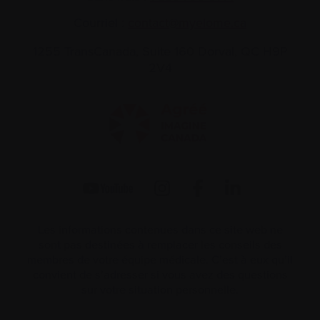
Courriel :
contact@myelome.ca
1255 TransCanada, Suite 160
Dorval, QC H9P
2V4
Les informations contenues dans ce site web ne
sont pas destinées à remplacer les conseils des
membres de votre équipe médicale. C’est à eux qu’il
convient de s’adresser si vous avez des questions
sur votre situation personnelle.