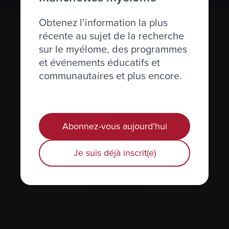
Obtenez l’information la plus
récente au sujet de la recherche
sur le myélome, des programmes
et événements éducatifs et
communautaires et plus encore.
Actualités et événements
Abonnez-vous aujourd’hui
Plan du site
Je suis déjà inscrit(e)
Glossaire
Nous joindre
Téléphone :
514-421‑2242
Sans-frais :
1-888-798‑5771