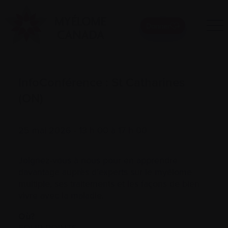
Donner
InfoConférence : St Catharines
(ON)
25 mai 2026 - 13 h 00 à 17 h 00
Joignez-vous à nous pour en apprendre
davantage auprès d’experts sur le myélome
multiple, ses traitements et les façons de bien
vivre avec la maladie.
Où?
FOUR POINTS