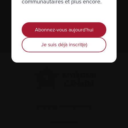
Myélome.
communautaires et plus encore.
Nous respectons votre
vie privée
.
Abonnez-vous aujourd’hui
S’abonner
Je suis déjà inscrit(e)
Actualités et événements
Plan du site