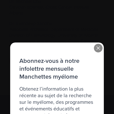
Dr. Michael Chu
Clinician scientist, Cross Cancer Institute,
Alberta
Dr. Irwindeep Sandhu
Associate Professor, Department of Medicine,
Division of Hematology, University of Alberta
Hematologist and oncologist, Cross Cancer
Institute, Alberta
Abonnez-vous à notre
S'inscrire
infolettre mensuelle
Manchettes myélome
Obtenez l’information la plus
récente au sujet de la recherche
sur le myélome, des programmes
S’abonner à l’infolettre Manchettes
et événements éducatifs et