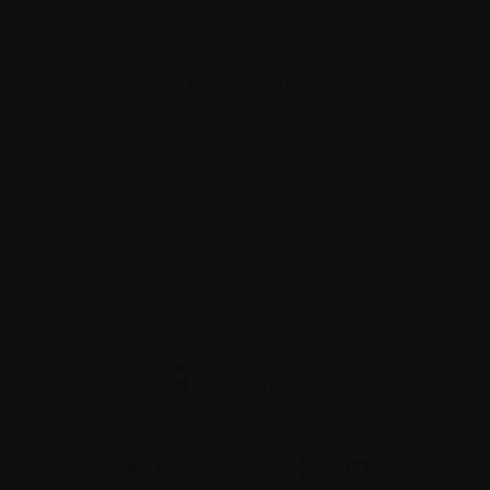
Glossaire
Nous joindre
Téléphone :
514-421‑2242
Sans-frais :
1-888-798‑5771
Courriel :
contact@myelome.ca
1255 TransCanada, Suite 160
Dorval, QC H9P
2V4