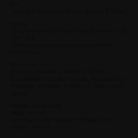
pm
Sunday, September 8, 2024 – 9 am to 3:30 pm
Where
Chateau Nova (159 Airport Road, Edmonton, AB,
T5G 3G2)
*Virtual attendance is also an option for this
conference
Main speakers
Professor Margaret L. McNeely, PT, PhD
Department of Physical Therapy/ Department of
Oncology, University of Alberta & Cancer Care
Alberta
Nanette Cox-Kennett
BsCN, MN, NP
Transplant Nurse Practitioner, Cross Cancer
Institute, Alberta