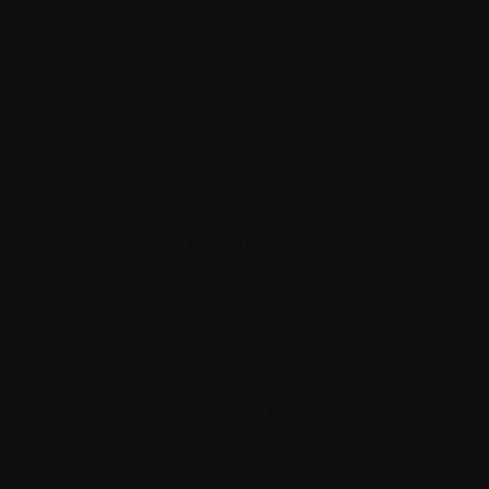
Actualités et événements
Plan du site
Glossaire
Nous joindre
Téléphone :
514-421‑2242
Sans-frais :
1-888-798‑5771
Courriel :
contact@myelome.ca
1255 TransCanada, Suite 160
Dorval, QC H9P
2V4