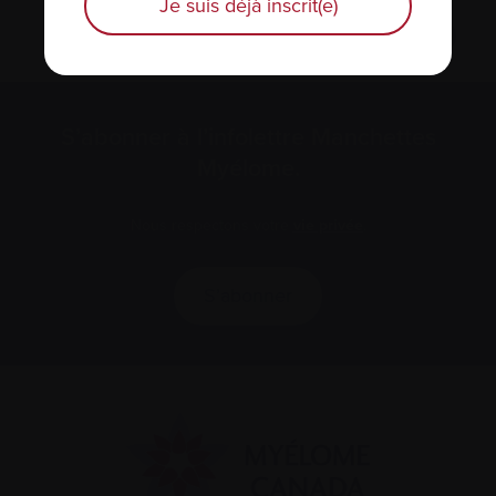
Je suis déjà inscrit(e)
S’abonner à l’infolettre Manchettes
Myélome.
Nous respectons votre
vie privée
.
S’abonner