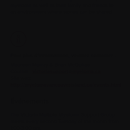
myeloma as well as their family and friends to
an environment where stories can be shared.
Pour plus d'informations, veuillez contacter :
Maureen Murray & Brian McQuhae
Courriel :
victoriasupport@myeloma.ca
Site web:
http://myelomavancouverisland.ca/events.html
Événements
The Victoria Multiple Myeloma Support Group
meets every second Tuesday of the month from
1:00-3:00 pm.