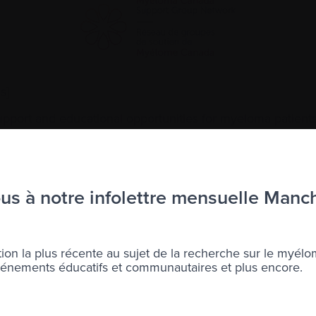
s]
upport and educational opportunities for myeloma patients,
euillez contacter :
s à notre infolettre mensuelle Manc
port@myeloma.ca
ion la plus récente au sujet de la recherche sur le myélo
nements éducatifs et communautaires et plus encore.
s]