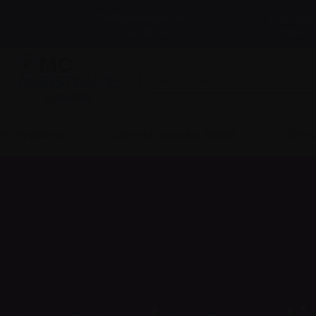
et
Professionnels de la
À propo
santé
nous
LigneInfo
 un myélome
Devenir proche aidant
S’imp