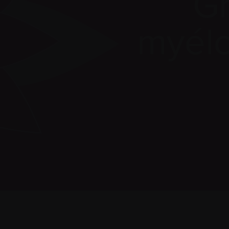
Gr
myélo