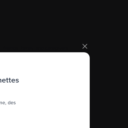
 friends, family and caregivers.
hettes
me, des