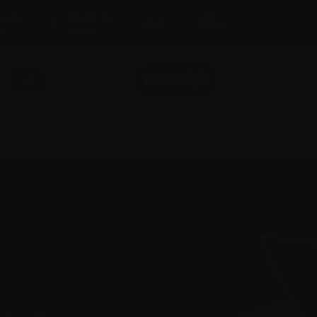
s de
Taille du
A
A
EN
A
texte:
Donner
Connexion
liquer
Science et recherche