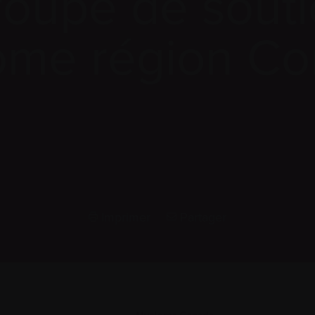
oupe de sout
me région Co
Imprimer
Partager