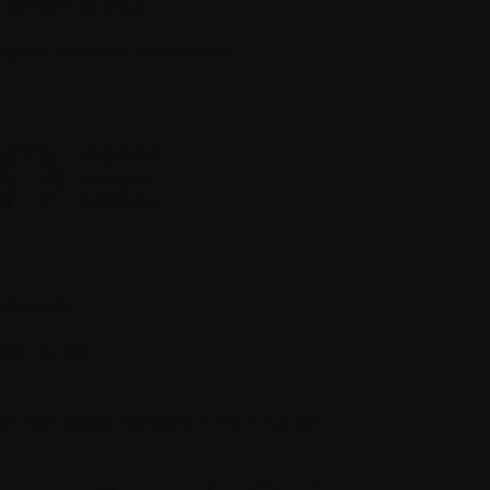
À propos de nous
quité, diversité et inclusion
Glossaire
Plan du site
 votre équipe médicale. C’est à eux qu’il