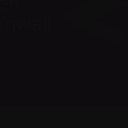
ien
rnwall