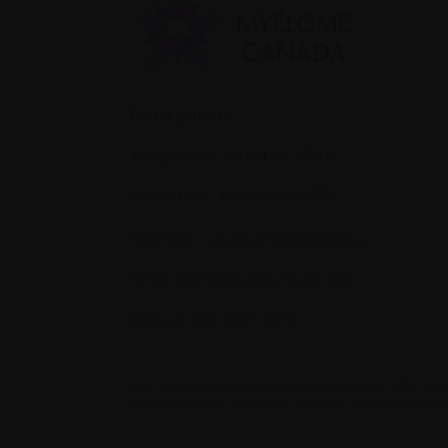
Nous joindre
Téléphone :
514-421‑2242
Sans-frais :
1-888-798‑5771
Courriel :
contact@myelome.ca
1255 TransCanada, Suite 160
Dorval, QC H9P 2V4
Les informations contenues dans ce site web
convient de s’adresser si vous avez des ques