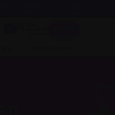
s de
Taille du
A
A
EN
A
texte:
Donner
Connexion
liquer
Science et recherche
ien