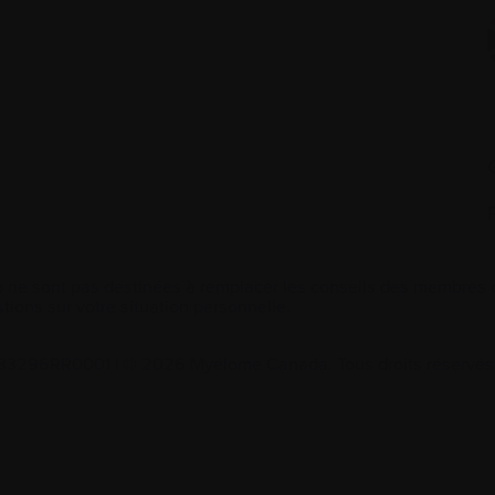
 ne sont pas destinées à remplacer les conseils des membres de
tions sur votre situation personnelle.
2533296RR0001
|
© 2026 Myélome Canada. Tous droits réservés