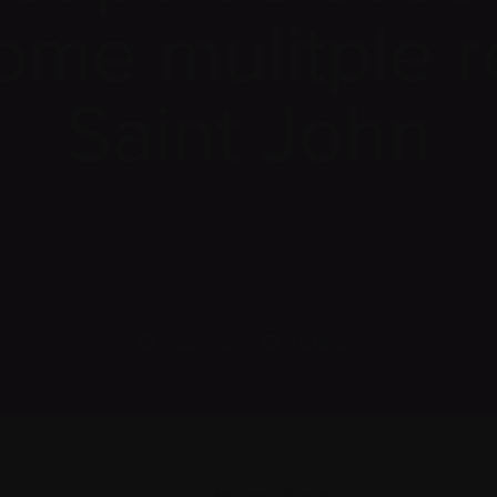
ome mulitple r
Saint John
Imprimer
Partager