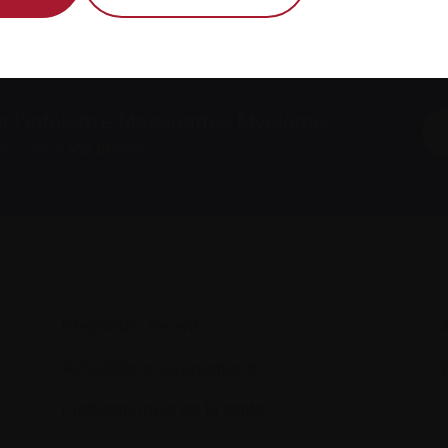
à l’infolettre Manchettes Myélome.
ons votre
vie privée
.
Diagnostic récent
Actualités et événements
É
Professionnels de la santé