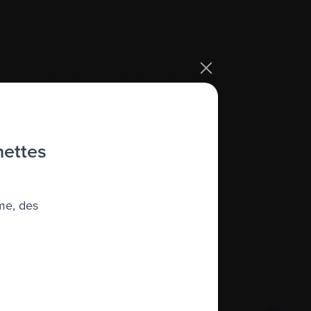
ts, their families, caregivers and friends
yeloma. The environment is one of
hettes
me, des