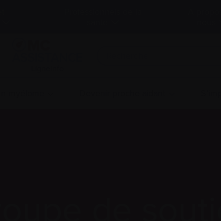
et
Professionnels de la
À propo
santé
nous
LigneInfo
 un myélome
Devenir proche aidant
S’imp
oupe de sout