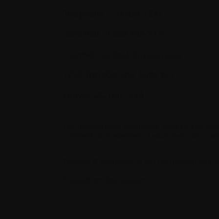
Téléphone :
514-421‑2242
Sans-frais :
1-888-798‑5771
Courriel :
contact@myelome.ca
1255 TransCanada, Suite 160
Dorval, QC H9P 2V4
Les informations contenues dans ce site web
convient de s’adresser si vous avez des ques
Numéro d’organisme à but non lucratif 86
Paramètres des cookies