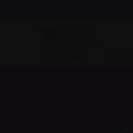
Actualités 
Trouver du
soutien
événements
Diagnostic récent
Vivre avec
Gr