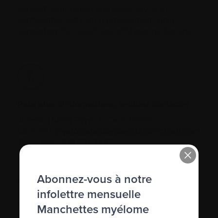
support, information and advocacy in a
confidential and caring environment while
supporting the objectives of Myeloma Canada.
Pour plus d'informations, veuillez contacter :
Juliette (Jules) Royer & Carol Finlan
Courriel :
myelomahaltonpeeljules@gmail.com
Telephone: 519 731‑3447
Site web:
https://myelomahaltonpeel.org/
Abonnez-vous à notre
Événements
infolettre mensuelle
Meetings will be on Saturdays via Zoom OR in-
Manchettes myélome
person at: