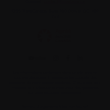
Courriel :
contact@myelome.ca
1255 TransCanada, Suite 160
Dorval, QC H9P
2V4
Les informations contenues dans ce site web ne
sont pas destinées à remplacer les conseils des
membres de votre équipe médicale. C’est à eux qu’il
convient de s’adresser si vous avez des questions
sur votre situation personnelle.
Numéro d’organisme à but non lucratif