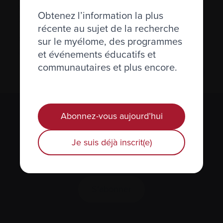
Wellspring Birmingham Gilgan House
Obtenez l’information la plus
2545 Sixth Line, Oakville ON
récente au sujet de la recherche
Please contact the group directly for information
sur le myélome, des programmes
and updates regarding upcoming events.
et événements éducatifs et
communautaires et plus encore.
Abonnez-vous aujourd’hui
S’abonner à l’infolettre Manchettes
Myélome.
Je suis déjà inscrit(e)
Nous respectons votre
vie privée
.
S’abonner