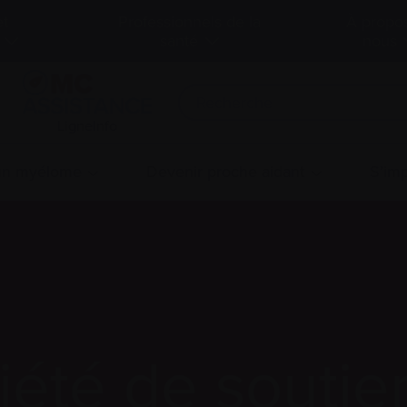
et
Professionnels de la
À propo
santé
nous
LigneInfo
 un myélome
Devenir proche aidant
S’imp
iété de soutie