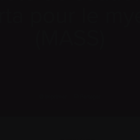
erta pour le m
(MASS)
Imprimer
Partager