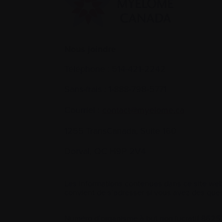
Nous joindre
Téléphone :
514-421‑2242
Sans-frais :
1-888-798‑5771
Courriel :
contact@myelome.ca
1255 TransCanada, Suite 160
Dorval, QC H9P 2V4
Les informations contenues dans ce site web
convient de s’adresser si vous avez des ques
Numéro d’organisme à but non lucratif 86