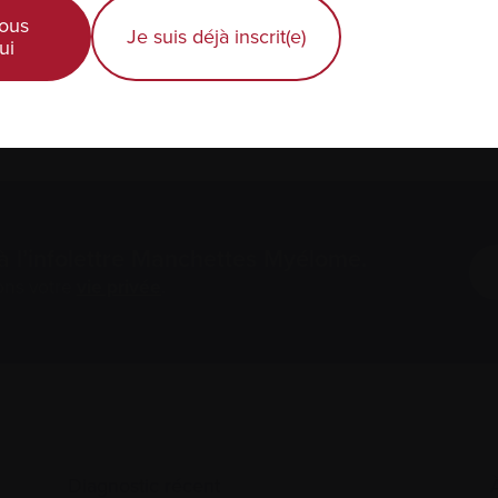
nth. Meetings are held at Holy Spirit Lutheran Church, 11
 otherwise indicated. If you are traveling from afar, plea
ous
Je suis déjà inscrit(e)
ui
.multiplemyeloma.ca
à l’infolettre Manchettes Myélome.
ons votre
vie privée
.
Diagnostic récent