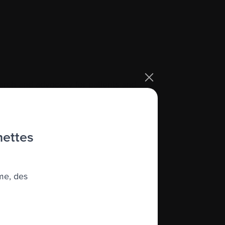
rch and advocacy for patients and
hettes
me, des