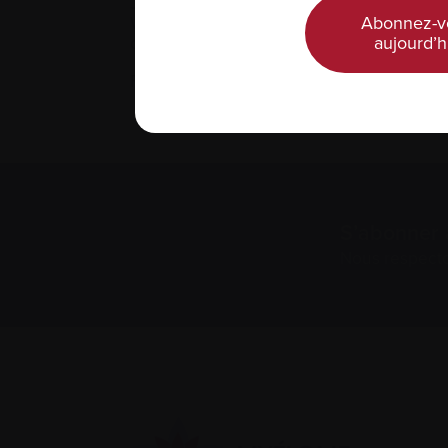
Join us on the first Saturday of each mo
We meet at 10:00 a.m. – 12:00 p.m. unless
Abonnez-v
date.
aujourd’h
For more information, please visit: www
S’abonner 
Nous respect