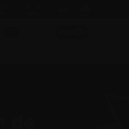
s de
Taille du
A
A
EN
A
texte:
Donner
Connexion
liquer
Science et recherche
n de