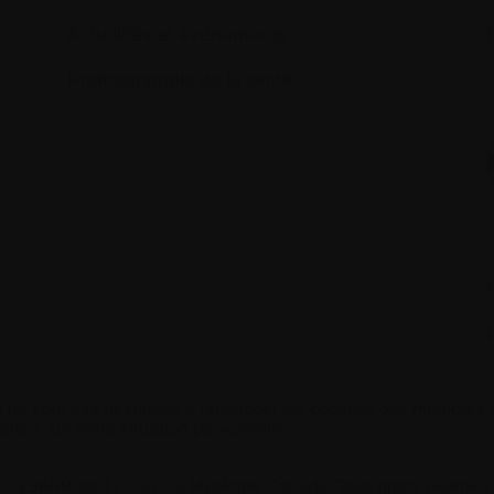
Actualités et événements
É
Professionnels de la santé
 ne sont pas destinées à remplacer les conseils des membres de
tions sur votre situation personnelle.
2533296RR0001
|
© 2026 Myélome Canada. Tous droits réservés