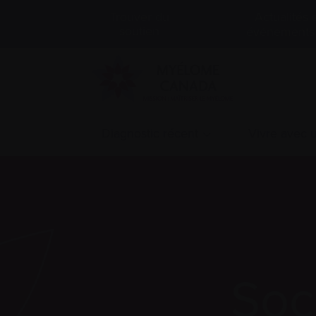
Actualités 
Trouver du
soutien
événements
Diagnostic récent
Vivre avec
Soc