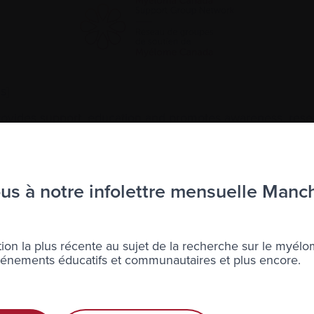
s]
ovides support, education and promotes awareness, resea
 in Edmonton, as well as central and northern Alberta.
euillez contacter :
s à notre infolettre mensuelle Manc
eloma.ca
ion la plus récente au sujet de la recherche sur le myélo
nements éducatifs et communautaires et plus encore.