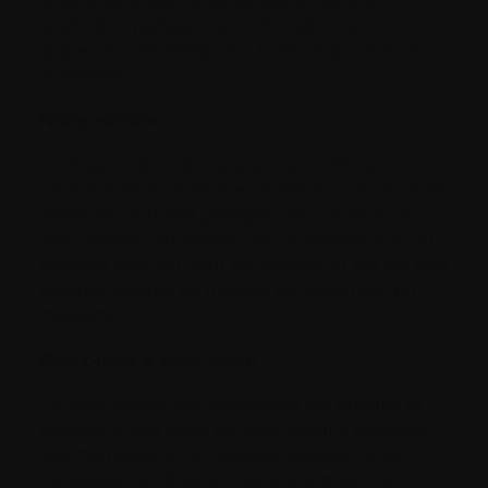
souhaitent partager de l’information et en
apprendre davantage sur la façon de vivre avec
la maladie.
Notre mission
La mission de notre réseau est d’offrir un
environnement amical et chaleureux où tous les
membres peuvent partager, offrir et recevoir
des conseils, du soutien, de l’information et du
matériel éducatif pour se renseigner sur les plus
récents progrès en matière de traitement du
myélome.
Aidez-nous à vous aider!
La participation aux rencontres est gratuite et
ouverte à tous ceux qui souhaitent y participer.
Les membres qui le désirent peuvent aussi
s’impliquer en donnant de leur temps et en