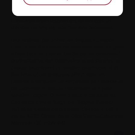
confirmées par courriel à
supportmtl@myelome.ca
.
Cafés-rencontre disponibles en français et
d’autres en anglais, voir l’horaire ci-dessous.
Une réunion par année en anglais à L’espoir,
c’est la vie. Ce centre de bien-être aide les gens
à faire face au cancer. Guidé par un personnel
professionnel, des bénévoles ayant survécu au
cancer fournissent un soutien psychosocial et
des ressources pratiques afin d’aider les
patients à retrouver un sentiment de contrôle et
de bien-être, à réduire l’isolement et à faire
renaître l’espoir. Ouvert à tous, il est situé au
Centre du cancer Segal de l’Hôpital Général
Juif et au Centre de bien-être L’espoir, c’est la
vie au 4635 Chem. de la Côte-Sainte-Catherine,
Montréal, QC H3W 1M1