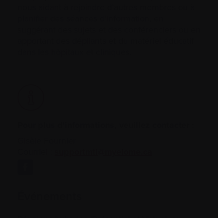
nous aidant à rejoindre d’autres membres ou à
planifier des séances d’information, en
suggérant des sujets et des conférenciers ou en
apportant des dépliants et du matériel éducatif
dans les hôpitaux et cliniques.
Pour plus d'informations, veuillez contacter :
Gisèle Fournier
Courriel :
supportmtl@myelome.ca
Événements