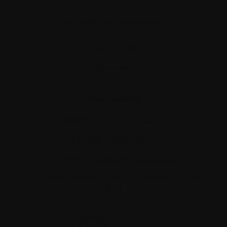
Actualités et événements
Plan du site
Glossaire
Nous joindre
Téléphone :
514-421‑2242
Sans-frais :
1-888-798‑5771
Courriel :
contact@myelome.ca
1255 TransCanada, Suite 160
Dorval, QC H9P
2V4