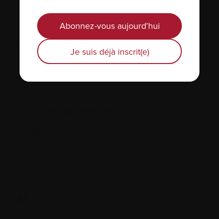
Abonnez-vous aujourd’hui
L.
Je suis déjà inscrit(e)
LDH
Lésion
Leucocytes (globules blancs)
Lymphocytes
M.