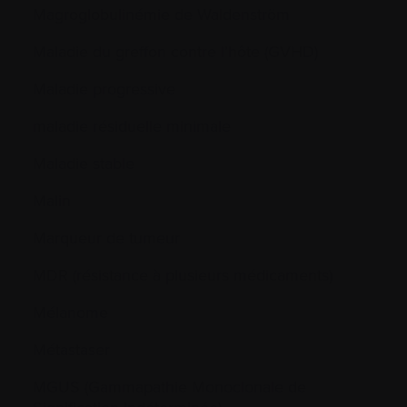
Magroglobulinémie de Waldenström
Maladie du greffon contre l’hôte (GVHD)
Maladie progressive
maladie résiduelle minimale
Maladie stable
Malin
Marqueur de tumeur
MDR (résistance à plusieurs médicaments)
Mélanome
Métastaser
MGUS (Gammapathie Monoclonale de