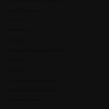
Signification Indéterminée)
Moelle osseuse
Molécule
Monoclonal
Monocyte
MTD (dose maximale tolérée)
Myeloid
Myéloïde
Myélome asymptomatique
Myelome de Bence-Jones
Myélosuppression