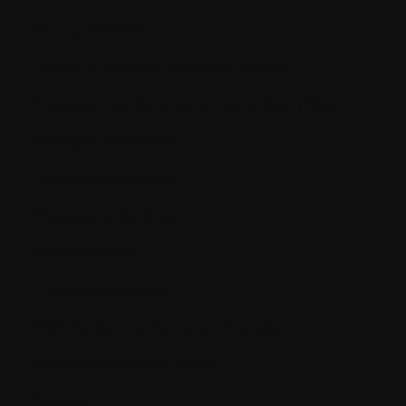
Taux Créatinine
Test HLA antigène leucocyte humain
Thérapie cognitivo-comportementale (TCC)
Thérapie d’entretien
Thérapie d’induction
Thérapie systémique
Thrombocytes
Thrombocytopénie
TNF (Facteur de nécrose tumorale)
Tomodensitométrie (TDM)
Toxines