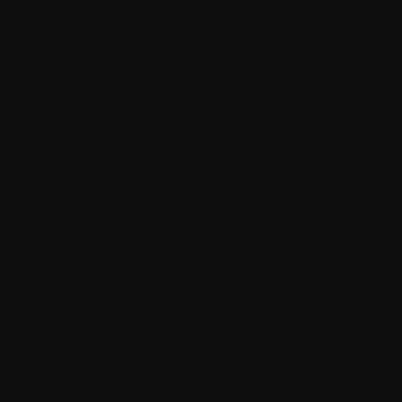
Traitement de soutien
Transfusion
Transplantation (ou greffe)
Tumeur
V.
Vaccin
Virus