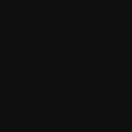
Nous avons élaboré un glossaire évolutif pour
vous aider à comprendre les termes et
abréviations utilisés par les professionnels de
votre équipe de soins. Nous espérons que cela
vous aidera à vous préparer et à vous sentir
davantage autonome à chaque étape de votre
parcours.
A
B
C
D
E
F
G
H
I
L
M
N
O
P
R
S
T
V
Z