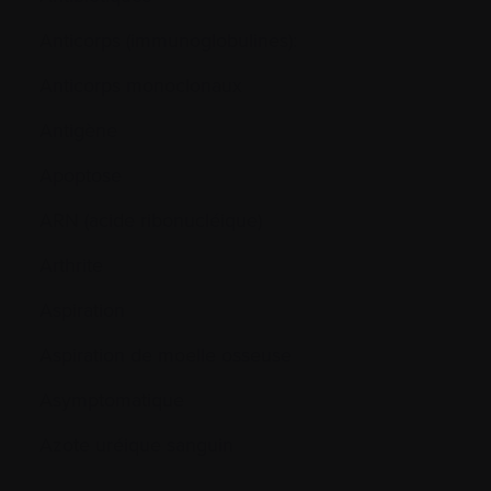
Anticorps (immunoglobulines):
Anticorps monoclonaux
Antigène
Apoptose
ARN (acide ribonucléique)
Arthrite
Aspiration
Aspiration de moelle osseuse
Asymptomatique
Azote uréique sanguin