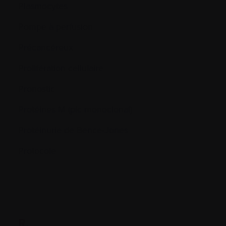
Plasmocytes
Pompe à perfusion
Précancéreux
Prolifération cellulaire
Pronostic
Protéines M (pic monoclonal)
Protéinurie de Bence-Jones
Protocole
R.