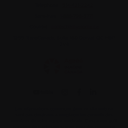
Téléphone :
514-421‑2242
Sans-frais :
1-888-798‑5771
Courriel :
contact@myelome.ca
1255 TransCanada, Suite 160
Dorval, QC H9P
2V4
Les informations contenues dans ce site web ne
sont pas destinées à remplacer les conseils des
membres de votre équipe médicale. C’est à eux qu’il
convient de s’adresser si vous avez des questions