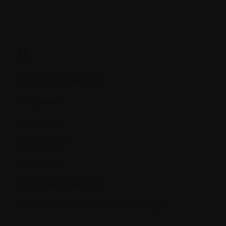
N.
Nécrose mandibulaire
Néoplasie
Néoplasme
Neutropénie
Neutrophile
Numération sanguine
Numéro d'identification d'une drogue