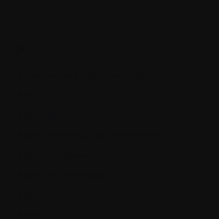
A.
Accès pour des raisons humanitaires
ADN
Agent alkylant
Agent antiémétique (ou antiémétisant)
Agent antifongique
Agent antinéoplastique
Aigu
Albumine