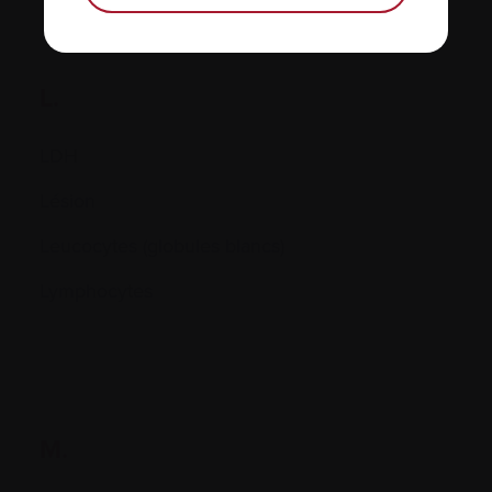
L.
LDH
Lésion
Leucocytes (globules blancs)
Lymphocytes
M.