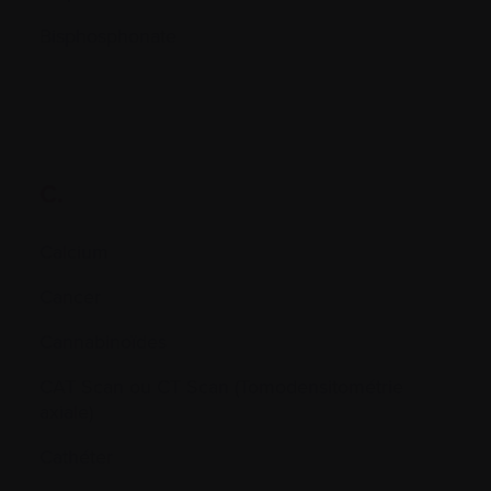
Bisphosphonate
C.
Calcium
Cancer
Cannabinoïdes
CAT Scan ou CT Scan (Tomodensitométrie
axiale)
Cathéter