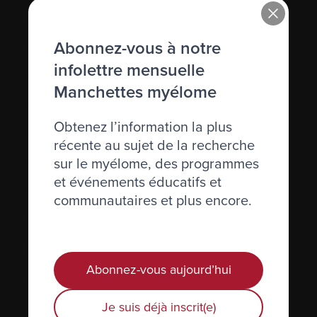
Immunoglobuline (Ig)
Abonnez-vous à notre
Immunosuppression
infolettre mensuelle
Immunothérapie
Manchettes myélome
Incidence
Obtenez l’information la plus
Inhiber
récente au sujet de la recherche
Inhibiteurs de l’angiogénèse
sur le myélome, des programmes
et événements éducatifs et
Injection
communautaires et plus encore.
Interféron
Interleukine
Abonnez-vous aujourd’hui
IRM (résistance magnétique imagée)
Je suis déjà inscrit(e)