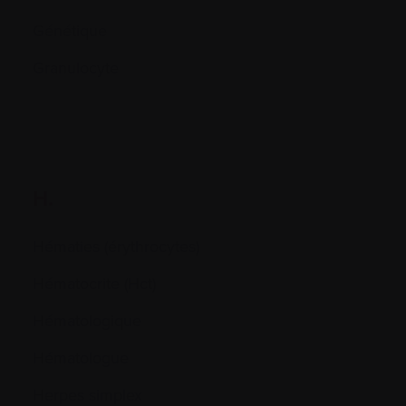
Génétique
Granulocyte
H.
Hématies (érythrocytes)
Hématocrite (Hct)
Hématologique
Hématologue
Herpes simplex