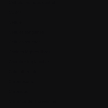
Cathéter veineux central
CD34+
Cellule
Cellules sanguines
Cellules souches
Chaînes légères libres
Chambre implantable
Chimiothérapie
Chromosome
Chronique
Clairance de la créatinine