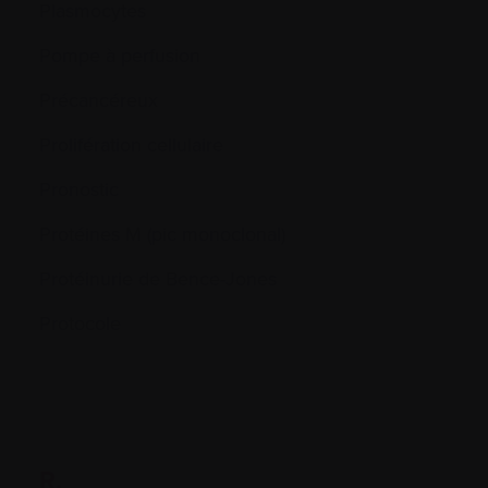
Plasmocytes
Pompe à perfusion
Précancéreux
Prolifération cellulaire
Pronostic
Protéines M (pic monoclonal)
Protéinurie de Bence-Jones
Protocole
R.