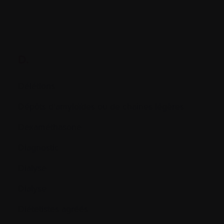
D.
Délétions
Dépôts d'amyloïdes ou de chaînes légères
Dexaméthasone
Diagnostic
Dialyse
Dialyse
Diétetistes agréés