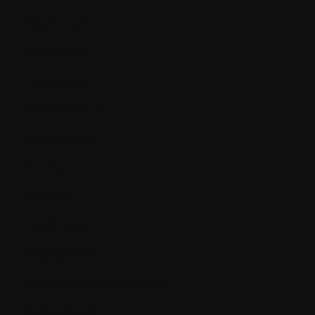
Albuminurie
Allogénique
Amyloïdose
Amyloïdose AL
Analgésique
Analogue
Anémie
Anesthésie
Angiogénèse
Anomalies cytogénétiques
Antibiotiques