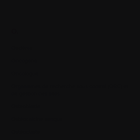
O.
Oedème
Oncogène
Oncologue
Organismes de recherche sous contrat (ORC) et
de gestion des sites
Ostéoblaste
Ostéocalcine sérique
Ostéoclaste