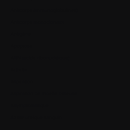
Anticorps (immunoglobulines):
Anticorps monoclonaux
Antigène
Apoptose
ARN (acide ribonucléique)
Arthrite
Aspiration
Aspiration de moelle osseuse
Asymptomatique
Azote uréique sanguin