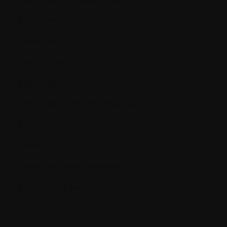
Moelle osseuse
Molécule
Monoclonal
Monocyte
MTD (dose maximale tolérée)
Myeloid
Myéloïde
Myélome asymptomatique
Myelome de Bence-Jones
Myélosuppression