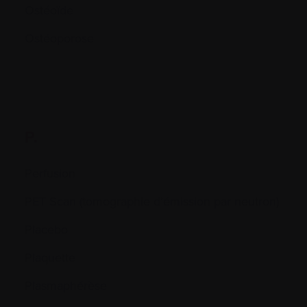
Ostéoïde
Ostéoporose
P.
Perfusion
PET Scan (tomographie d’émission par neutron)
Placebo
Plaquette
Plasmaphérèse