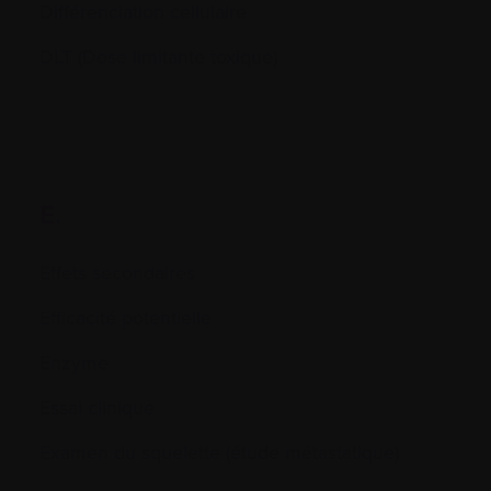
Différenciation cellulaire
DLT (Dose limitante toxique)
E.
Effets secondaires
Efficacité potentielle
Enzyme
Essai clinique
Examen du squelette (étude métastatique)