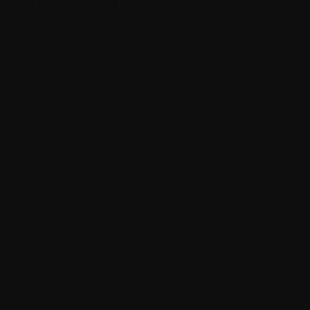
Survie sans progression
Syndrome myélodysplastique
T.
Taux Créatinine
Test HLA antigène leucocyte humain
Thérapie cognitivo-comportementale (TCC)
Thérapie d’entretien
Thérapie d’induction
Thérapie systémique