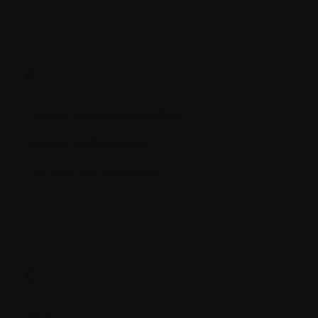
F.
Formule sanguine complète
Fracture pathologique
Fractures par tassement
G.
Gène