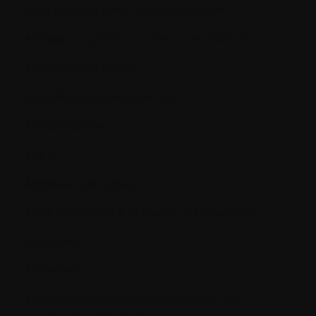
Magroglobulinémie de Waldenström
Maladie du greffon contre l’hôte (GVHD)
Maladie progressive
maladie résiduelle minimale
Maladie stable
Malin
Marqueur de tumeur
MDR (résistance à plusieurs médicaments)
Mélanome
Métastaser
MGUS (Gammapathie Monoclonale de
Signification Indéterminée)