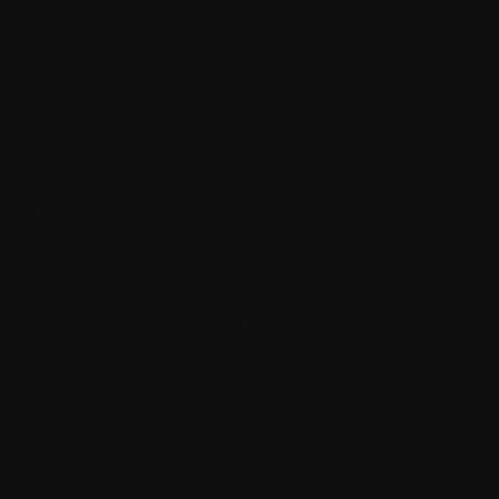
Remodelage osseux
Résistance médicamenteuse
S.
Sédation consciente
Squelette appendiculaire
Squelette axial
Stade
Stéroïde