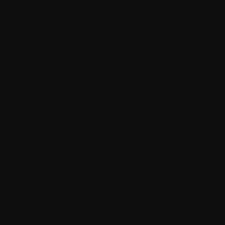
Nous avons élaboré un glossaire évolutif pour
vous aider à comprendre les termes et
abréviations utilisés par les professionnels de
votre équipe de soins. Nous espérons que cela
vous aidera à vous préparer et à vous sentir
davantage autonome à chaque étape de votre
parcours.
A
B
C
D
E
F
G
H
I
L
M
N
O
P
R
S
T
V
Z