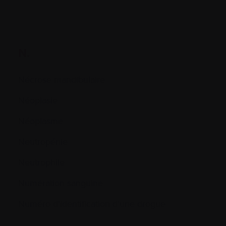
N.
Nécrose mandibulaire
Néoplasie
Néoplasme
Neutropénie
Neutrophile
Numération sanguine
Numéro d'identification d'une drogue