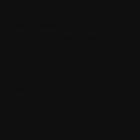
Thrombocytes
Thrombocytopénie
TNF (Facteur de nécrose tumorale)
Tomodensitométrie (TDM)
Toxines
Traitement de soutien
Transfusion
Transplantation (ou greffe)
Tumeur