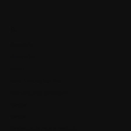
B.
Basophile
Basophiles
Bénin
Bêta-2 microglobuline:
Biomarqueurs cardiaques
Biopsie
Biopsie
Biopsie de la moelle osseuse