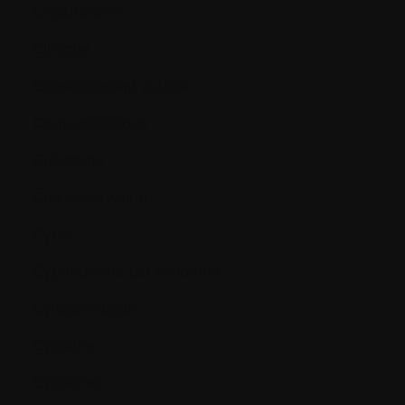
Classification
Clinique
Consentement éclairé
Corticostéroïdes
Créatinine
Cryconservation
Cycle
Cyphoplastie par ballonnet
Cytogénétique
Cytokine
Cytokines