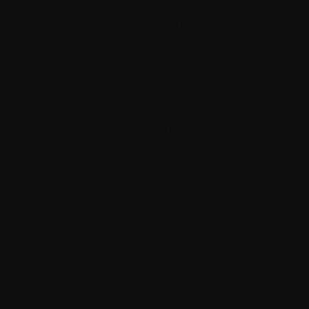
Actualités et événements
Plan du site
Glossaire
Nous joindre
Téléphone :
514-421‑2242
Sans-frais :
1-888-798‑5771
Courriel :
contact@myelome.ca
1255 TransCanada, Suite 160
Dorval, QC H9P
2V4