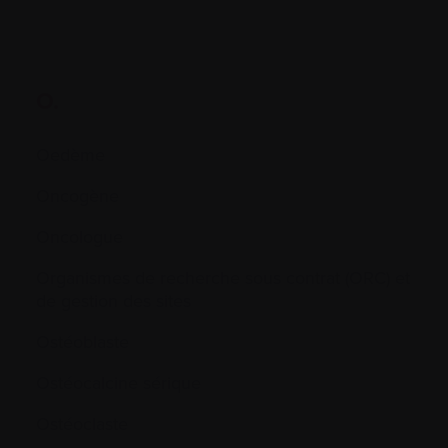
O.
Oedème
Oncogène
Oncologue
Organismes de recherche sous contrat (ORC) et
de gestion des sites
Ostéoblaste
Ostéocalcine sérique
Ostéoclaste