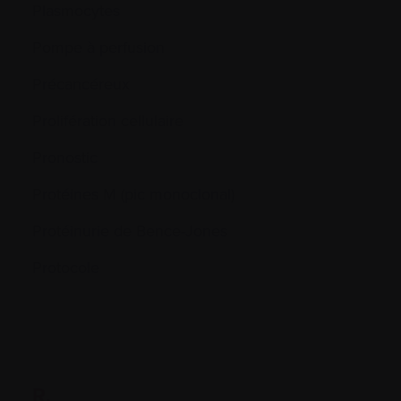
Plasmocytes
Pompe à perfusion
Précancéreux
Prolifération cellulaire
Pronostic
Protéines M (pic monoclonal)
Protéinurie de Bence-Jones
Protocole
R.