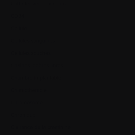
Cathéter veineux central
CD34+
Cellule
Cellules sanguines
Cellules souches
Chaînes légères libres
Chambre implantable
Chimiothérapie
Chromosome
Chronique
Clairance de la créatinine