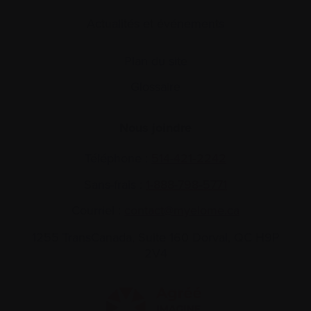
Actualités et événements
Plan du site
Glossaire
Nous joindre
Téléphone :
514-421‑2242
Sans-frais :
1-888-798‑5771
Courriel :
contact@myelome.ca
1255 TransCanada, Suite 160
Dorval, QC H9P
2V4