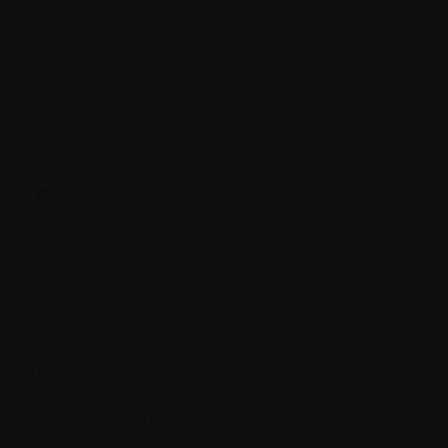
Différenciation cellulaire
DLT (Dose limitante toxique)
E.
Effets secondaires
Efficacité potentielle
Enzyme
Essai clinique
Examen du squelette (étude métastatique)