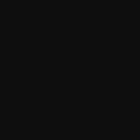
Bisphosphonate
C.
Calcium
Cancer
Cannabinoïdes
CAT Scan ou CT Scan (Tomodensitométrie
axiale)
Cathéter