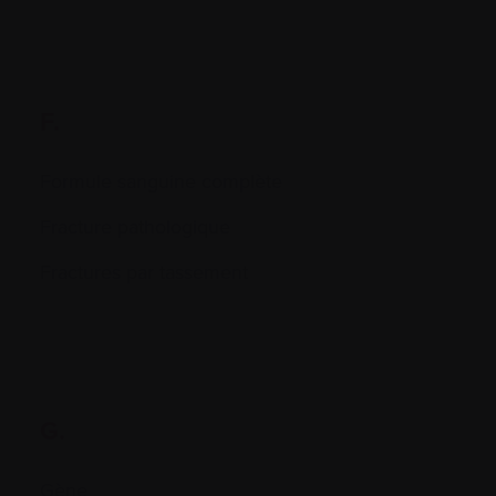
F.
Formule sanguine complète
Fracture pathologique
Fractures par tassement
G.
Gène