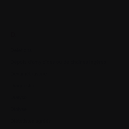
D.
Délétions
Dépôts d'amyloïdes ou de chaînes légères
Dexaméthasone
Diagnostic
Dialyse
Dialyse
Diétetistes agréés