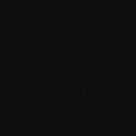
Nous avons élaboré un glossaire évolutif pour
vous aider à comprendre les termes et
abréviations utilisés par les professionnels de
votre équipe de soins. Nous espérons que cela
vous aidera à vous préparer et à vous sentir
davantage autonome à chaque étape de votre
parcours.
A
B
C
D
E
F
G
H
I
L
M
N
O
P
R
S
T
V
Z