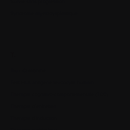
Survie sans progression
Syndrome myélodysplastique
T.
Taux Créatinine
Test HLA antigène leucocyte humain
Thérapie cognitivo-comportementale (TCC)
Thérapie d’entretien
Thérapie d’induction
Thérapie systémique