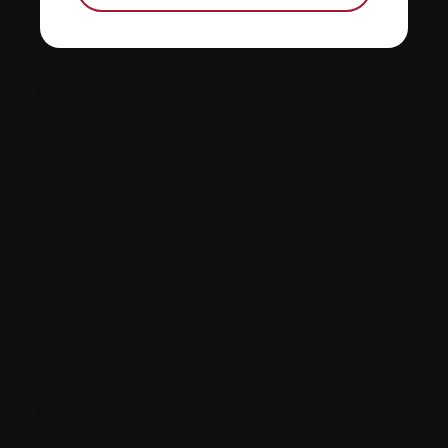
L.
LDH
Lésion
Leucocytes (globules blancs)
Lymphocytes
M.