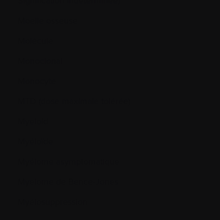
Signification Indéterminée)
Moelle osseuse
Molécule
Monoclonal
Monocyte
MTD (dose maximale tolérée)
Myeloid
Myéloïde
Myélome asymptomatique
Myelome de Bence-Jones
Myélosuppression