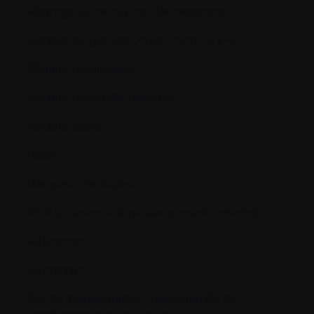
Magroglobulinémie de Waldenström
Maladie du greffon contre l’hôte (GVHD)
Maladie progressive
maladie résiduelle minimale
Maladie stable
Malin
Marqueur de tumeur
MDR (résistance à plusieurs médicaments)
Mélanome
Métastaser
MGUS (Gammapathie Monoclonale de