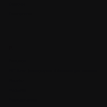
Ostéoïde
Ostéoporose
P.
Perfusion
PET Scan (tomographie d’émission par neutron)
Placebo
Plaquette
Plasmaphérèse