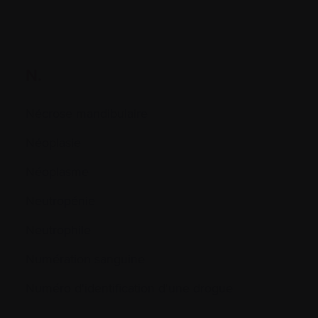
N.
Nécrose mandibulaire
Néoplasie
Néoplasme
Neutropénie
Neutrophile
Numération sanguine
Numéro d'identification d'une drogue