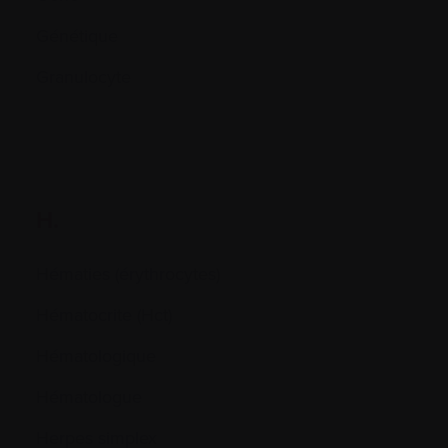
Génétique
Granulocyte
H.
Hématies (érythrocytes)
Hématocrite (Hct)
Hématologique
Hématologue
Herpes simplex