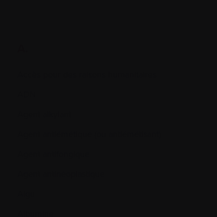
A.
Accès pour des raisons humanitaires
ADN
Agent alkylant
Agent antiémétique (ou antiémétisant)
Agent antifongique
Agent antinéoplastique
Aigu
Albumine