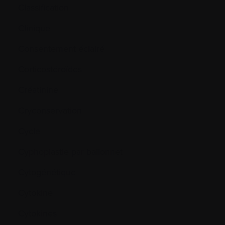
Classification
Clinique
Consentement éclairé
Corticostéroïdes
Créatinine
Cryconservation
Cycle
Cyphoplastie par ballonnet
Cytogénétique
Cytokine
Cytokines