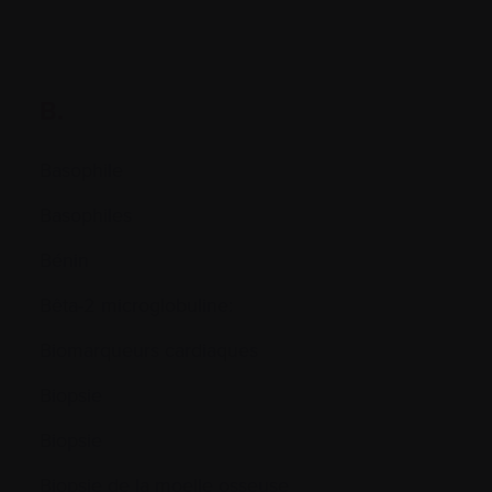
B.
Basophile
Basophiles
Bénin
Bêta-2 microglobuline:
Biomarqueurs cardiaques
Biopsie
Biopsie
Biopsie de la moelle osseuse