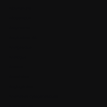
Albuminurie
Allogénique
Amyloïdose
Amyloïdose AL
Analgésique
Analogue
Anémie
Anesthésie
Angiogénèse
Anomalies cytogénétiques
Antibiotiques