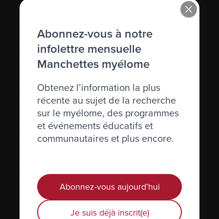
Immunoglobuline (Ig)
Abonnez-vous à notre
Immunosuppression
infolettre mensuelle
Immunothérapie
Manchettes myélome
Incidence
Obtenez l’information la plus
Inhiber
récente au sujet de la recherche
sur le myélome, des programmes
Inhibiteurs de l’angiogénèse
et événements éducatifs et
Injection
communautaires et plus encore.
Interféron
Interleukine
Abonnez-vous aujourd’hui
IRM (résistance magnétique imagée)
Je suis déjà inscrit(e)