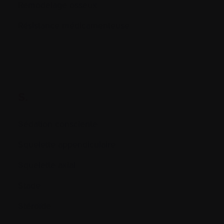
Remodelage osseux
Résistance médicamenteuse
S.
Sédation consciente
Squelette appendiculaire
Squelette axial
Stade
Stéroïde