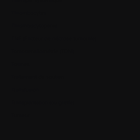
Thrombocytes
Thrombocytopénie
TNF (Facteur de nécrose tumorale)
Tomodensitométrie (TDM)
Toxines
Traitement de soutien
Transfusion
Transplantation (ou greffe)
Tumeur