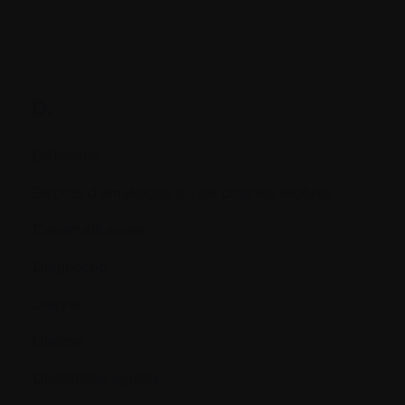
D.
Délétions
Dépôts d'amyloïdes ou de chaînes légères
Dexaméthasone
Diagnostic
Dialyse
Dialyse
Diétetistes agréés