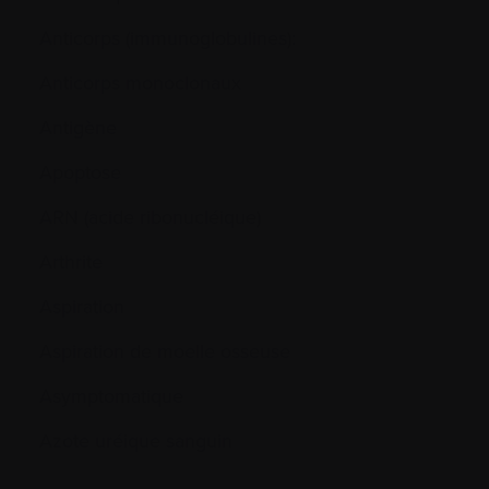
Anticorps (immunoglobulines):
Anticorps monoclonaux
Antigène
Apoptose
ARN (acide ribonucléique)
Arthrite
Aspiration
Aspiration de moelle osseuse
Asymptomatique
Azote uréique sanguin