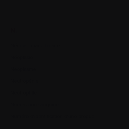
N.
Nécrose mandibulaire
Néoplasie
Néoplasme
Neutropénie
Neutrophile
Numération sanguine
Numéro d'identification d'une drogue