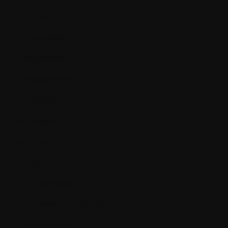
Albuminurie
Allogénique
Amyloïdose
Amyloïdose AL
Analgésique
Analogue
Anémie
Anesthésie
Angiogénèse
Anomalies cytogénétiques
Antibiotiques