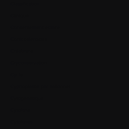
Classification
Clinique
Consentement éclairé
Corticostéroïdes
Créatinine
Cryconservation
Cycle
Cyphoplastie par ballonnet
Cytogénétique
Cytokine
Cytokines