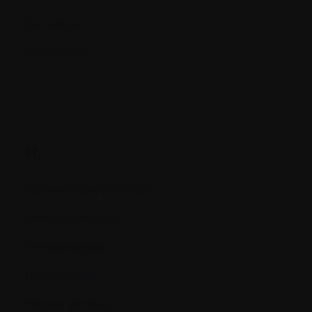
Génétique
Granulocyte
H.
Hématies (érythrocytes)
Hématocrite (Hct)
Hématologique
Hématologue
Herpes simplex