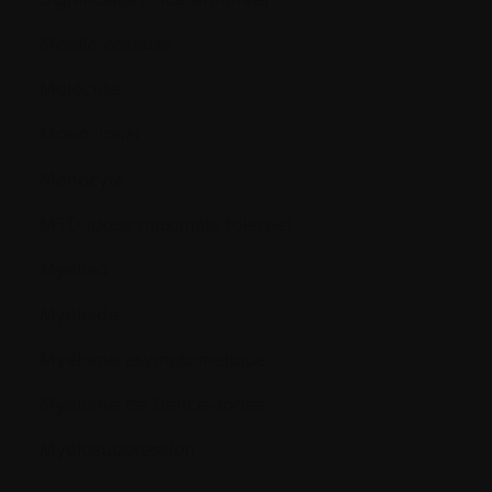
Moelle osseuse
Molécule
Monoclonal
Monocyte
MTD (dose maximale tolérée)
Myeloid
Myéloïde
Myélome asymptomatique
Myelome de Bence-Jones
Myélosuppression