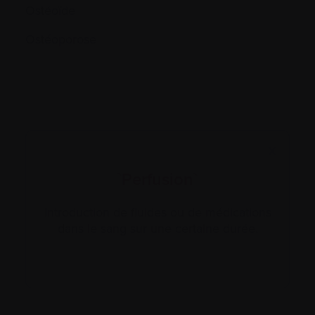
Ostéoïde
Ostéoporose
X
`Perfusion`
Introduction de fluides ou de médications
dans le sang sur une certaine durée.