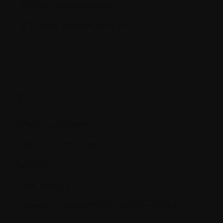
Différenciation cellulaire
DLT (Dose limitante toxique)
E.
Effets secondaires
Efficacité potentielle
Enzyme
Essai clinique
Examen du squelette (étude métastatique)