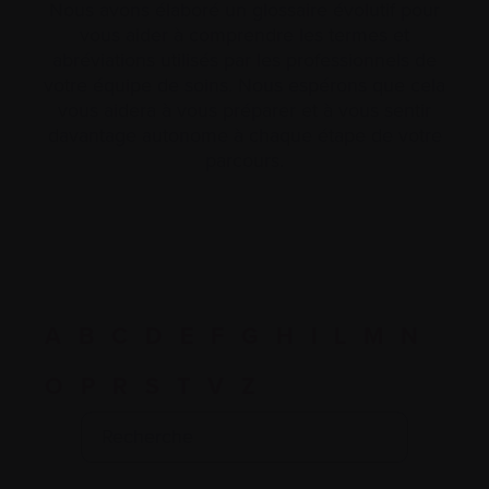
Nous avons élaboré un glossaire évolutif pour
vous aider à comprendre les termes et
abréviations utilisés par les professionnels de
votre équipe de soins. Nous espérons que cela
vous aidera à vous préparer et à vous sentir
davantage autonome à chaque étape de votre
parcours.
A
B
C
D
E
F
G
H
I
L
M
N
O
P
R
S
T
V
Z