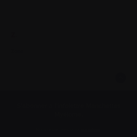
Z.
Zona
S’abonner à l’infolettre Manchettes
Myélome.
Nous respectons votre
vie privée
.