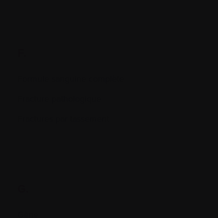
F.
Formule sanguine complète
Fracture pathologique
Fractures par tassement
G.
Gène