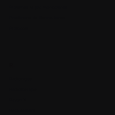
Protéines M (pic monoclonal)
Protéinurie de Bence-Jones
Protocole
R.
Radiologue
Radiothérapie
Rayon X
Recrutement