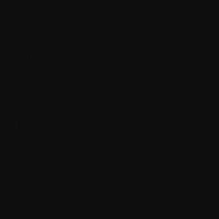
Herpès zoster
Hormones
Hypercalcémie
I.
IgD, IgE
IgM
Immunodéficience
Immunofixation