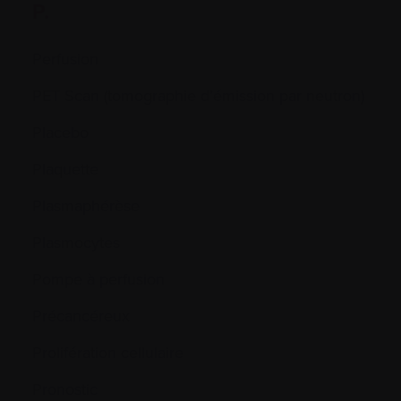
P.
Perfusion
PET Scan (tomographie d’émission par neutron)
Placebo
Plaquette
Plasmaphérèse
Plasmocytes
Pompe à perfusion
Précancéreux
Prolifération cellulaire
Pronostic