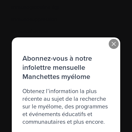
Immunoglobuline (Ig)
Immunosuppression
Immunothérapie
Incidence
Inhiber
Abonnez-vous à notre
infolettre mensuelle
Inhibiteurs de l’angiogénèse
Manchettes myélome
Injection
Obtenez l’information la plus
Interféron
récente au sujet de la recherche
Interleukine
sur le myélome, des programmes
et événements éducatifs et
IRM (résistance magnétique imagée)
communautaires et plus encore.