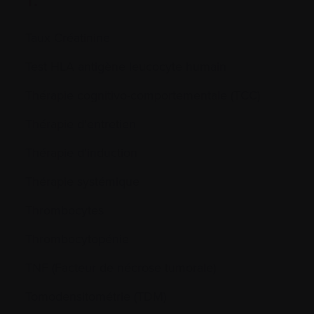
T.
Taux Créatinine
Test HLA antigène leucocyte humain
Thérapie cognitivo-comportementale (TCC)
Thérapie d’entretien
Thérapie d’induction
Thérapie systémique
Thrombocytes
Thrombocytopénie
TNF (Facteur de nécrose tumorale)
Tomodensitométrie (TDM)