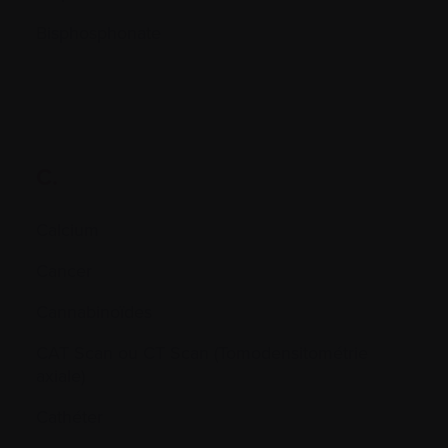
Bisphosphonate
C.
Calcium
Cancer
Cannabinoïdes
CAT Scan ou CT Scan (Tomodensitométrie
axiale)
Cathéter