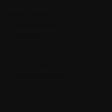
S.
Sédation consciente
Squelette appendiculaire
Squelette axial
Stade
Stéroïde
Survie sans progression
Syndrome myélodysplastique