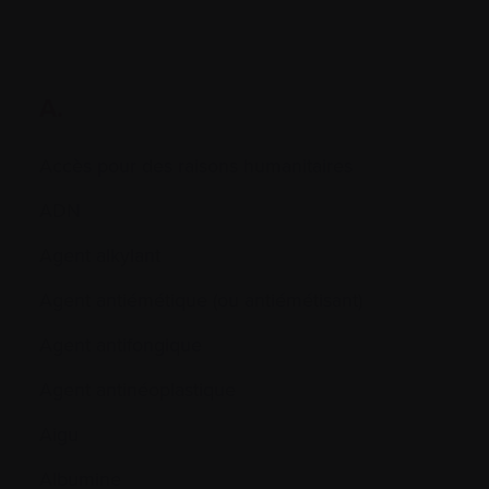
A.
Accès pour des raisons humanitaires
ADN
Agent alkylant
Agent antiémétique (ou antiémétisant)
Agent antifongique
Agent antinéoplastique
Aigu
Albumine