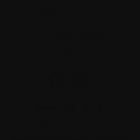
Téléphone :
514-421‑2242
Sans-frais :
1-888-798‑5771
Courriel :
contact@myelome.ca
1255 TransCanada, Suite 160
Dorval, QC H9P
2V4
Les informations contenues dans ce site web ne
sont pas destinées à remplacer les conseils des
membres de votre équipe médicale. C’est à eux qu’il