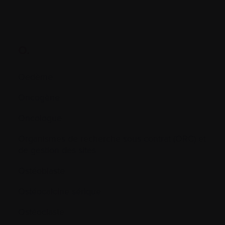
O.
Oedème
Oncogène
Oncologue
Organismes de recherche sous contrat (ORC) et
de gestion des sites
Ostéoblaste
Ostéocalcine sérique
Ostéoclaste