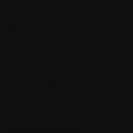
B.
Basophile
Basophiles
Bénin
Bêta-2 microglobuline:
Biomarqueurs cardiaques
Biopsie
Biopsie
Biopsie de la moelle osseuse