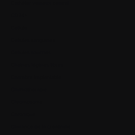
Cathéter veineux central
CD34+
Cellule
Cellules sanguines
Cellules souches
Chaînes légères libres
Chambre implantable
Chimiothérapie
Chromosome
Chronique
Clairance de la créatinine