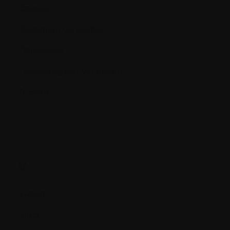
Toxines
Traitement de soutien
Transfusion
Transplantation (ou greffe)
Tumeur
V.
Vaccin
Virus