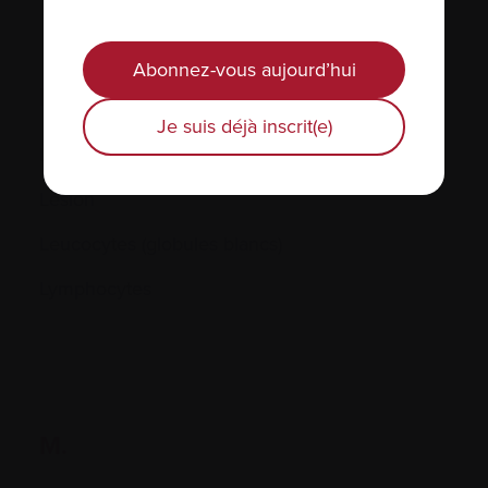
Abonnez-vous aujourd’hui
L.
Je suis déjà inscrit(e)
LDH
Lésion
Leucocytes (globules blancs)
Lymphocytes
M.