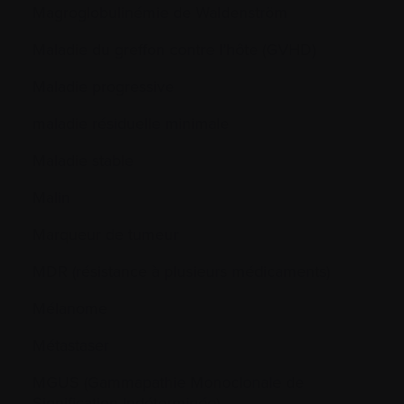
Magroglobulinémie de Waldenström
Maladie du greffon contre l’hôte (GVHD)
Maladie progressive
maladie résiduelle minimale
Maladie stable
Malin
Marqueur de tumeur
MDR (résistance à plusieurs médicaments)
Mélanome
Métastaser
MGUS (Gammapathie Monoclonale de
Signification Indéterminée)