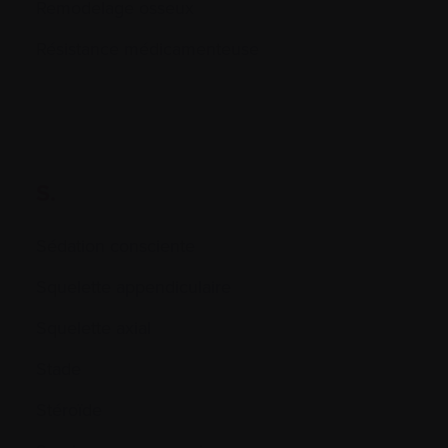
Remodelage osseux
Résistance médicamenteuse
S.
Sédation consciente
Squelette appendiculaire
Squelette axial
Stade
Stéroïde