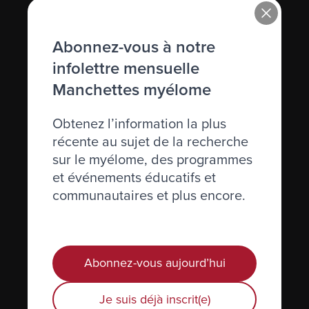
Immunoglobuline (Ig)
Abonnez-vous à notre
Immunosuppression
infolettre mensuelle
Immunothérapie
Manchettes myélome
Incidence
Obtenez l’information la plus
Inhiber
récente au sujet de la recherche
Inhibiteurs de l’angiogénèse
sur le myélome, des programmes
et événements éducatifs et
Injection
communautaires et plus encore.
Interféron
Interleukine
Abonnez-vous aujourd’hui
IRM (résistance magnétique imagée)
Je suis déjà inscrit(e)