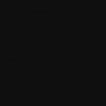
Différenciation cellulaire
DLT (Dose limitante toxique)
E.
Effets secondaires
Efficacité potentielle
Enzyme
Essai clinique
Examen du squelette (étude métastatique)