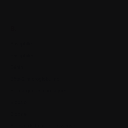
B.
Basophile
Basophiles
Bénin
Bêta-2 microglobuline:
Biomarqueurs cardiaques
Biopsie
Biopsie
Biopsie de la moelle osseuse