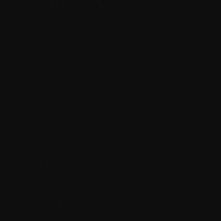
Cathéter veineux central
CD34+
Cellule
Cellules sanguines
Cellules souches
Chaînes légères libres
Chambre implantable
Chimiothérapie
Chromosome
Chronique
Clairance de la créatinine