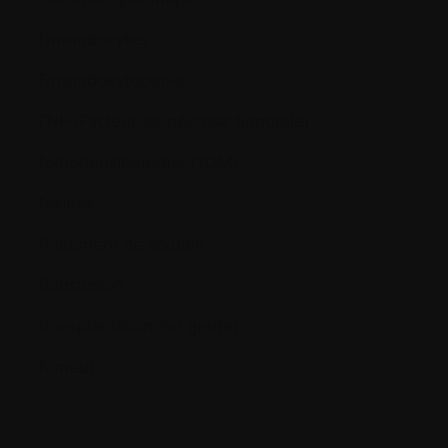
Thrombocytes
Thrombocytopénie
TNF (Facteur de nécrose tumorale)
Tomodensitométrie (TDM)
Toxines
Traitement de soutien
Transfusion
Transplantation (ou greffe)
Tumeur