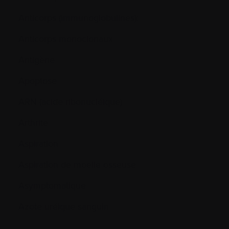
Anticorps (immunoglobulines):
Anticorps monoclonaux
Antigène
Apoptose
ARN (acide ribonucléique)
Arthrite
Aspiration
Aspiration de moelle osseuse
Asymptomatique
Azote uréique sanguin