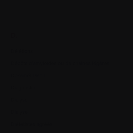
D.
Délétions
Dépôts d'amyloïdes ou de chaînes légères
Dexaméthasone
Diagnostic
Dialyse
Dialyse
Diétetistes agréés