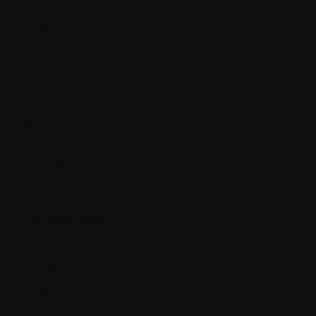
Bisphosphonate
C.
Calcium
Cancer
Cannabinoïdes
CAT Scan ou CT Scan (Tomodensitométrie
axiale)
Cathéter