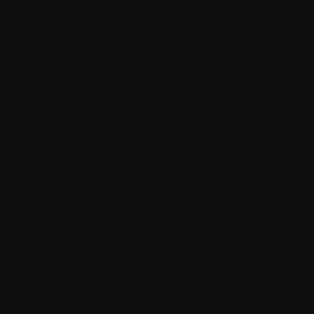
Moelle osseuse
Molécule
Monoclonal
Monocyte
MTD (dose maximale tolérée)
Myeloid
Myéloïde
Myélome asymptomatique
Myelome de Bence-Jones
Myélosuppression