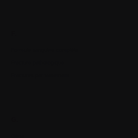
F.
Formule sanguine complète
Fracture pathologique
Fractures par tassement
G.
Gène