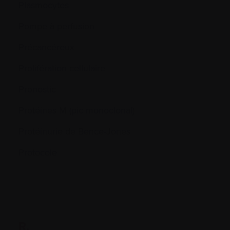
Plasmocytes
Pompe à perfusion
Précancéreux
Prolifération cellulaire
Pronostic
Protéines M (pic monoclonal)
Protéinurie de Bence-Jones
Protocole
R.