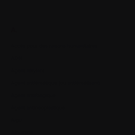
A.
Accès pour des raisons humanitaires
ADN
Agent alkylant
Agent antiémétique (ou antiémétisant)
Agent antifongique
Agent antinéoplastique
Aigu
Albumine