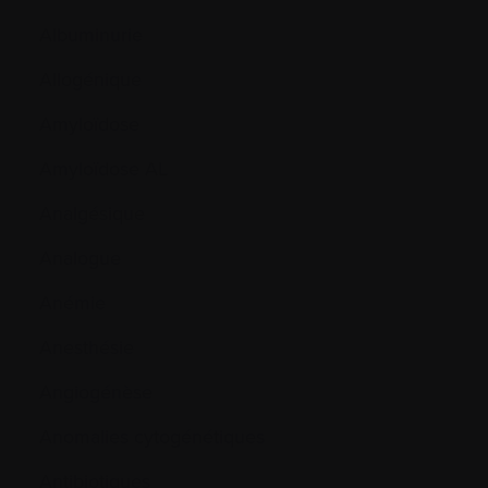
Albuminurie
Allogénique
Amyloïdose
Amyloïdose AL
Analgésique
Analogue
Anémie
Anesthésie
Angiogénèse
Anomalies cytogénétiques
Antibiotiques