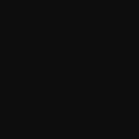
Magroglobulinémie de Waldenström
Maladie du greffon contre l’hôte (GVHD)
Maladie progressive
maladie résiduelle minimale
Maladie stable
Malin
Marqueur de tumeur
MDR (résistance à plusieurs médicaments)
Mélanome
Métastaser
MGUS (Gammapathie Monoclonale de
Signification Indéterminée)