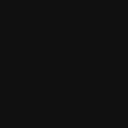
O.
Oedème
Oncogène
Oncologue
Organismes de recherche sous contrat (ORC) et
de gestion des sites
Ostéoblaste
Ostéocalcine sérique
Ostéoclaste