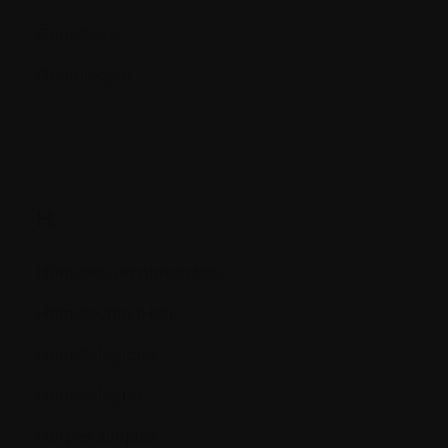
Génétique
Granulocyte
H.
Hématies (érythrocytes)
Hématocrite (Hct)
Hématologique
Hématologue
Herpes simplex