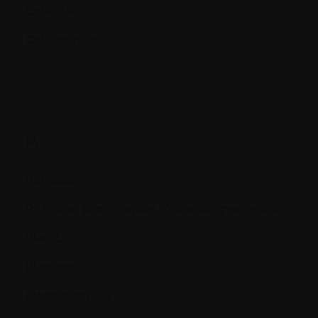
Ostéoïde
Ostéoporose
P.
Perfusion
PET Scan (tomographie d’émission par neutron)
Placebo
Plaquette
Plasmaphérèse