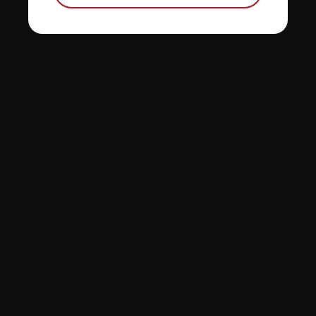
L.
LDH
Lésion
Leucocytes (globules blancs)
Lymphocytes
M.