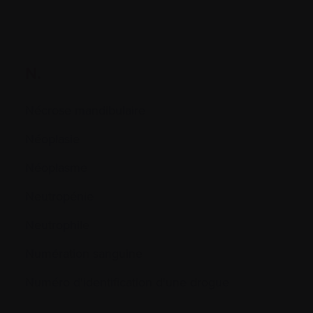
N.
Nécrose mandibulaire
Néoplasie
Néoplasme
Neutropénie
Neutrophile
Numération sanguine
Numéro d'identification d'une drogue