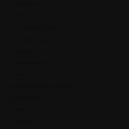
Classification
Clinique
Consentement éclairé
Corticostéroïdes
Créatinine
Cryconservation
Cycle
Cyphoplastie par ballonnet
Cytogénétique
Cytokine
Cytokines