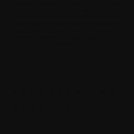
Nous avons élaboré un glossaire évolutif pour
vous aider à comprendre les termes et
abréviations utilisés par les professionnels de
votre équipe de soins. Nous espérons que cela
vous aidera à vous préparer et à vous sentir
davantage autonome à chaque étape de votre
parcours.
A
B
C
D
E
F
G
H
I
L
M
N
O
P
R
S
T
V
Z