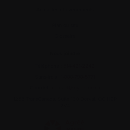
Actualités et événements
Plan du site
Glossaire
Nous joindre
Téléphone :
514-421‑2242
Sans-frais :
1-888-798‑5771
Courriel :
contact@myelome.ca
1255 TransCanada, Suite 160
Dorval, QC H9P
2V4