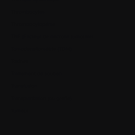
Thrombocytes
Thrombocytopénie
TNF (Facteur de nécrose tumorale)
Tomodensitométrie (TDM)
Toxines
Traitement de soutien
Transfusion
Transplantation (ou greffe)
Tumeur