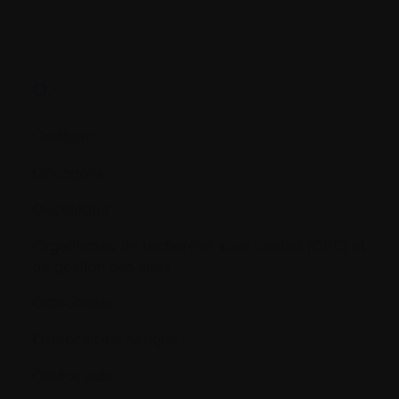
O.
Oedème
Oncogène
Oncologue
Organismes de recherche sous contrat (ORC) et
de gestion des sites
Ostéoblaste
Ostéocalcine sérique
Ostéoclaste