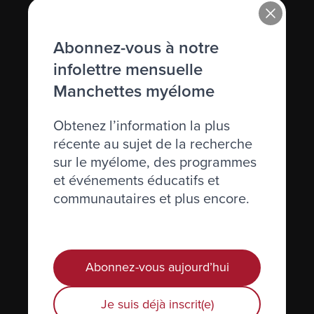
Immunoglobuline (Ig)
Abonnez-vous à notre
Immunosuppression
infolettre mensuelle
Immunothérapie
Manchettes myélome
Incidence
Obtenez l’information la plus
Inhiber
récente au sujet de la recherche
Inhibiteurs de l’angiogénèse
sur le myélome, des programmes
et événements éducatifs et
Injection
communautaires et plus encore.
Interféron
Interleukine
Abonnez-vous aujourd’hui
IRM (résistance magnétique imagée)
Je suis déjà inscrit(e)