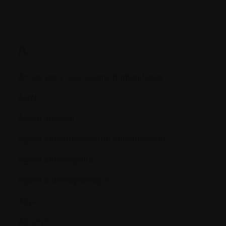
A.
Accès pour des raisons humanitaires
ADN
Agent alkylant
Agent antiémétique (ou antiémétisant)
Agent antifongique
Agent antinéoplastique
Aigu
Albumine