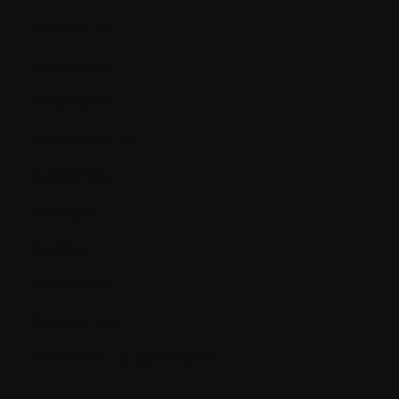
Albuminurie
Allogénique
Amyloïdose
Amyloïdose AL
Analgésique
Analogue
Anémie
Anesthésie
Angiogénèse
Anomalies cytogénétiques
Antibiotiques