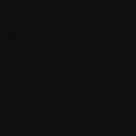
D.
Délétions
Dépôts d'amyloïdes ou de chaînes légères
Dexaméthasone
Diagnostic
Dialyse
Dialyse
Diétetistes agréés