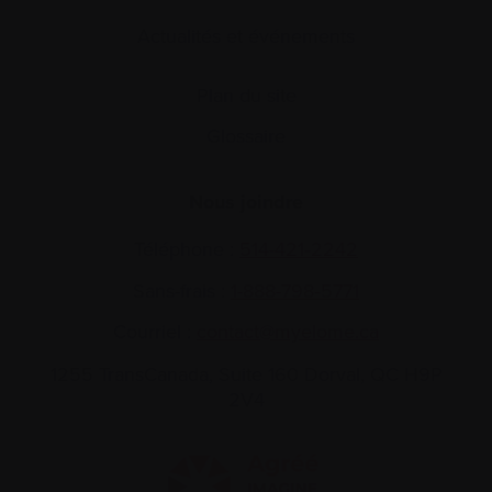
Actualités et événements
Plan du site
Glossaire
Nous joindre
Téléphone :
514-421‑2242
Sans-frais :
1-888-798‑5771
Courriel :
contact@myelome.ca
1255 TransCanada, Suite 160
Dorval, QC H9P
2V4