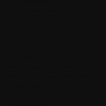
Survie sans progression
Syndrome myélodysplastique
T.
Taux Créatinine
Test HLA antigène leucocyte humain
Thérapie cognitivo-comportementale (TCC)
Thérapie d’entretien
Thérapie d’induction
Thérapie systémique