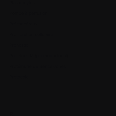
Plasmocytes
Pompe à perfusion
Précancéreux
Prolifération cellulaire
Pronostic
Protéines M (pic monoclonal)
Protéinurie de Bence-Jones
Protocole
R.