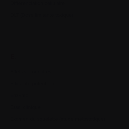
Différenciation cellulaire
DLT (Dose limitante toxique)
E.
Effets secondaires
Efficacité potentielle
Enzyme
Essai clinique
Examen du squelette (étude métastatique)