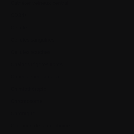
Cathéter veineux central
CD34+
Cellule
Cellules sanguines
Cellules souches
Chaînes légères libres
Chambre implantable
Chimiothérapie
Chromosome
Chronique
Clairance de la créatinine