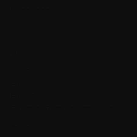
Bisphosphonate
C.
Calcium
Cancer
Cannabinoïdes
CAT Scan ou CT Scan (Tomodensitométrie
axiale)
Cathéter