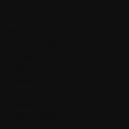
N.
Nécrose mandibulaire
Néoplasie
Néoplasme
Neutropénie
Neutrophile
Numération sanguine
Numéro d'identification d'une drogue