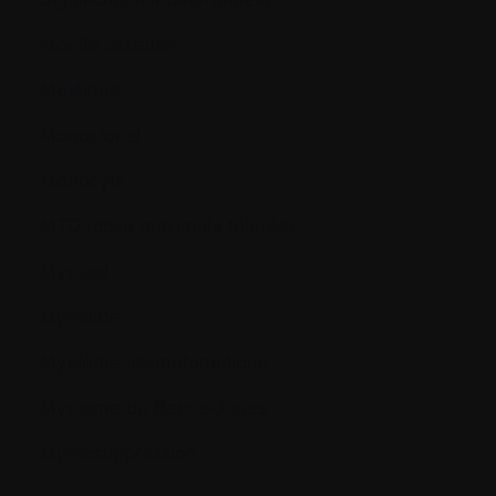
Moelle osseuse
Molécule
Monoclonal
Monocyte
MTD (dose maximale tolérée)
Myeloid
Myéloïde
Myélome asymptomatique
Myelome de Bence-Jones
Myélosuppression