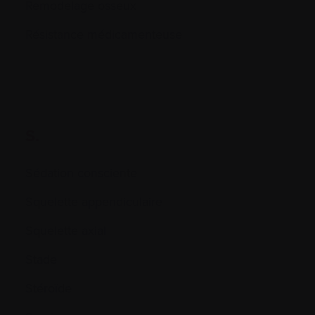
Remodelage osseux
Résistance médicamenteuse
S.
Sédation consciente
Squelette appendiculaire
Squelette axial
Stade
Stéroïde