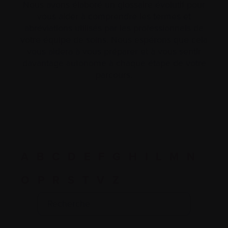
Nous avons élaboré un glossaire évolutif pour
vous aider à comprendre les termes et
abréviations utilisés par les professionnels de
votre équipe de soins. Nous espérons que cela
vous aidera à vous préparer et à vous sentir
davantage autonome à chaque étape de votre
parcours.
A
B
C
D
E
F
G
H
I
L
M
N
O
P
R
S
T
V
Z