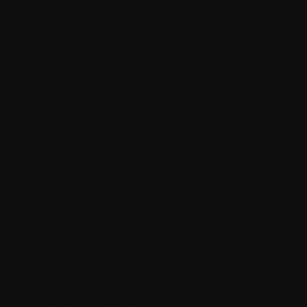
Magroglobulinémie de Waldenström
Maladie du greffon contre l’hôte (GVHD)
Maladie progressive
maladie résiduelle minimale
Maladie stable
Malin
Marqueur de tumeur
MDR (résistance à plusieurs médicaments)
Mélanome
Métastaser
MGUS (Gammapathie Monoclonale de
Signification Indéterminée)