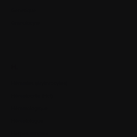
Génétique
Granulocyte
H.
Hématies (érythrocytes)
Hématocrite (Hct)
Hématologique
Hématologue
Herpes simplex