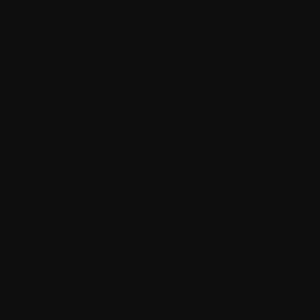
B.
Basophile
Basophiles
Bénin
Bêta-2 microglobuline:
Biomarqueurs cardiaques
Biopsie
Biopsie
Biopsie de la moelle osseuse