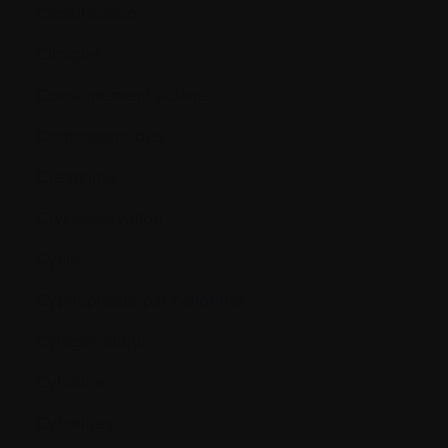
Classification
Clinique
Consentement éclairé
Corticostéroïdes
Créatinine
Cryconservation
Cycle
Cyphoplastie par ballonnet
Cytogénétique
Cytokine
Cytokines