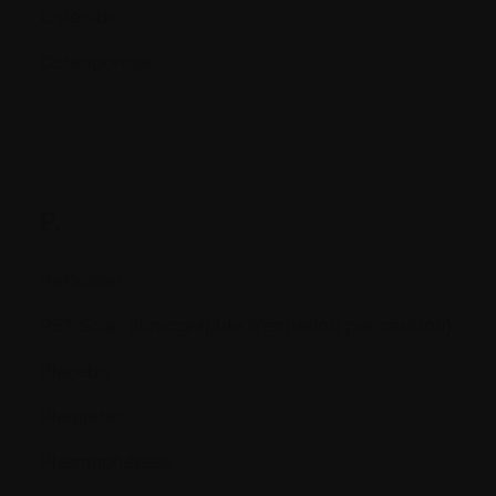
Ostéoïde
Ostéoporose
P.
Perfusion
PET Scan (tomographie d’émission par neutron)
Placebo
Plaquette
Plasmaphérèse