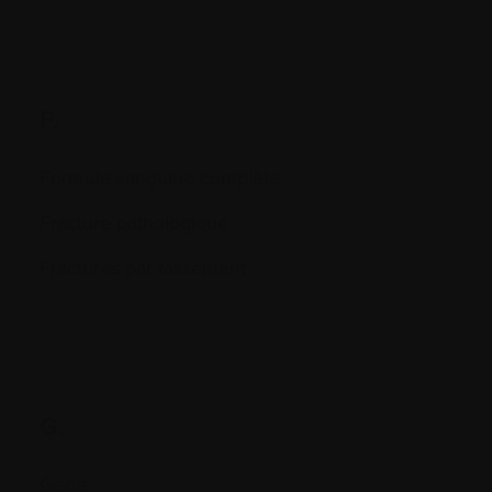
F.
Formule sanguine complète
Fracture pathologique
Fractures par tassement
G.
Gène