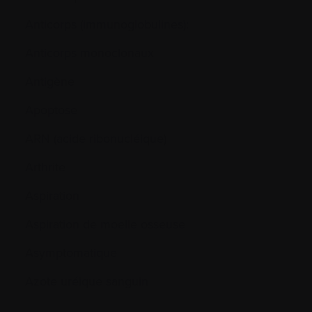
Anticorps (immunoglobulines):
Anticorps monoclonaux
Antigène
Apoptose
ARN (acide ribonucléique)
Arthrite
Aspiration
Aspiration de moelle osseuse
Asymptomatique
Azote uréique sanguin