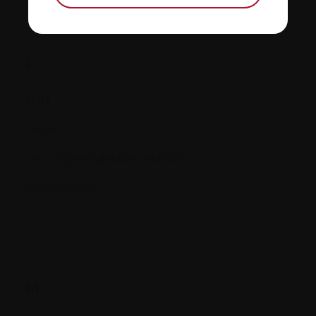
L.
LDH
Lésion
Leucocytes (globules blancs)
Lymphocytes
M.