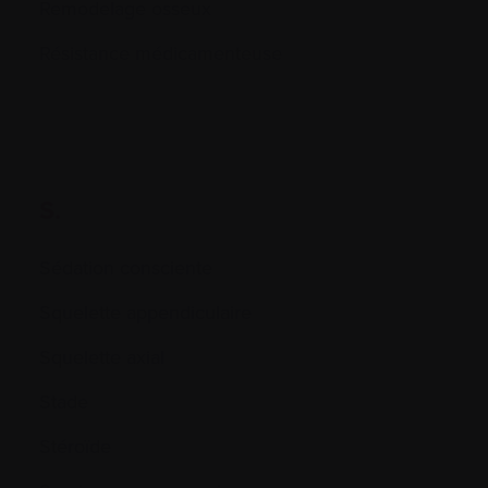
Remodelage osseux
Résistance médicamenteuse
S.
Sédation consciente
Squelette appendiculaire
Squelette axial
Stade
Stéroïde