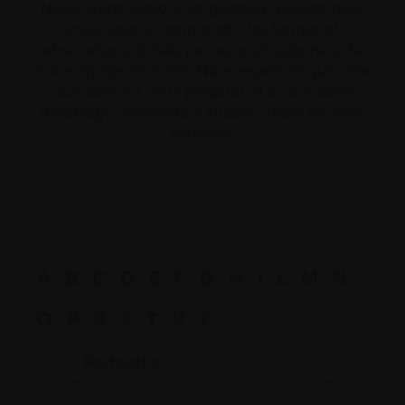
Nous avons élaboré un glossaire évolutif pour
vous aider à comprendre les termes et
abréviations utilisés par les professionnels de
votre équipe de soins. Nous espérons que cela
vous aidera à vous préparer et à vous sentir
davantage autonome à chaque étape de votre
parcours.
A
B
C
D
E
F
G
H
I
L
M
N
O
P
R
S
T
V
Z