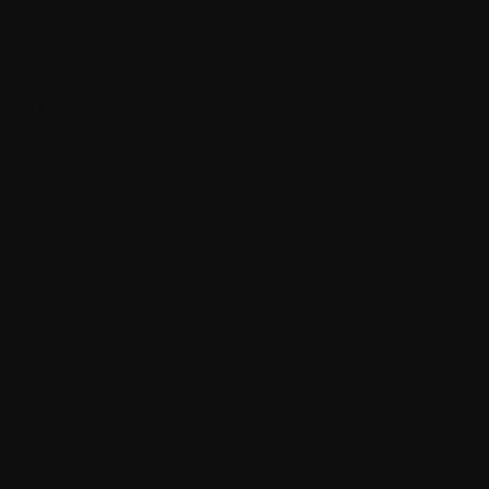
B.
Basophile
Basophiles
Bénin
Bêta-2 microglobuline:
Biomarqueurs cardiaques
Biopsie
Biopsie
Biopsie de la moelle osseuse