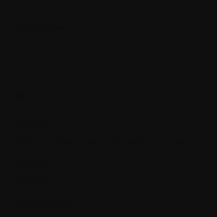
Ostéoïde
Ostéoporose
P.
Perfusion
PET Scan (tomographie d’émission par neutron)
Placebo
Plaquette
Plasmaphérèse