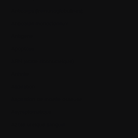
Anticorps (immunoglobulines):
Anticorps monoclonaux
Antigène
Apoptose
ARN (acide ribonucléique)
Arthrite
Aspiration
Aspiration de moelle osseuse
Asymptomatique
Azote uréique sanguin