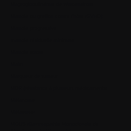
Magroglobulinémie de Waldenström
Maladie du greffon contre l’hôte (GVHD)
Maladie progressive
maladie résiduelle minimale
Maladie stable
Malin
Marqueur de tumeur
MDR (résistance à plusieurs médicaments)
Mélanome
Métastaser
MGUS (Gammapathie Monoclonale de
Signification Indéterminée)