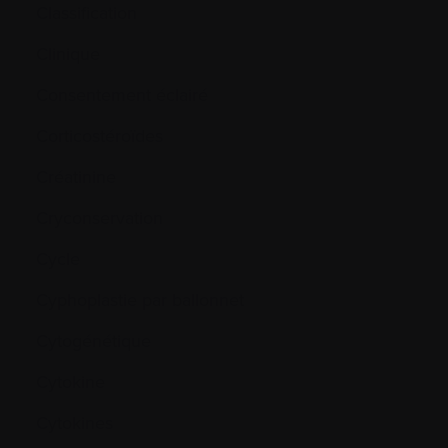
Classification
Clinique
Consentement éclairé
Corticostéroïdes
Créatinine
Cryconservation
Cycle
Cyphoplastie par ballonnet
Cytogénétique
Cytokine
Cytokines