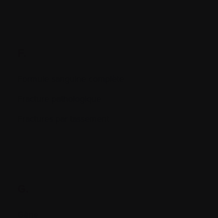
F.
Formule sanguine complète
Fracture pathologique
Fractures par tassement
G.
Gène