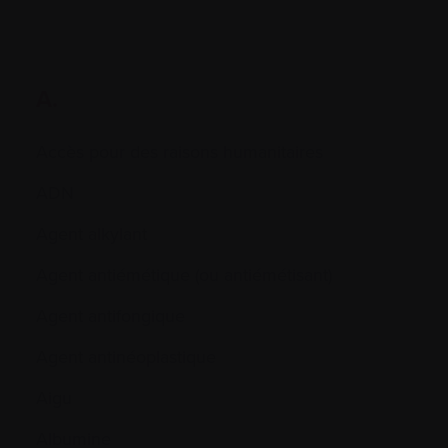
A.
Accès pour des raisons humanitaires
ADN
Agent alkylant
Agent antiémétique (ou antiémétisant)
Agent antifongique
Agent antinéoplastique
Aigu
Albumine