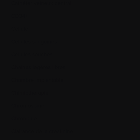
Cathéter veineux central
CD34+
Cellule
Cellules sanguines
Cellules souches
Chaînes légères libres
Chambre implantable
Chimiothérapie
Chromosome
Chronique
Clairance de la créatinine