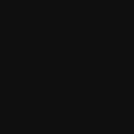
D.
Délétions
Dépôts d'amyloïdes ou de chaînes légères
Dexaméthasone
Diagnostic
Dialyse
Dialyse
Diétetistes agréés