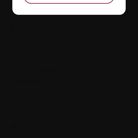
L.
LDH
Lésion
Leucocytes (globules blancs)
Lymphocytes
M.