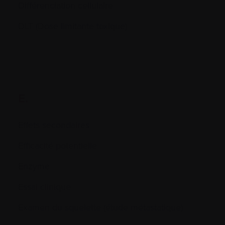
Différenciation cellulaire
DLT (Dose limitante toxique)
E.
Effets secondaires
Efficacité potentielle
Enzyme
Essai clinique
Examen du squelette (étude métastatique)