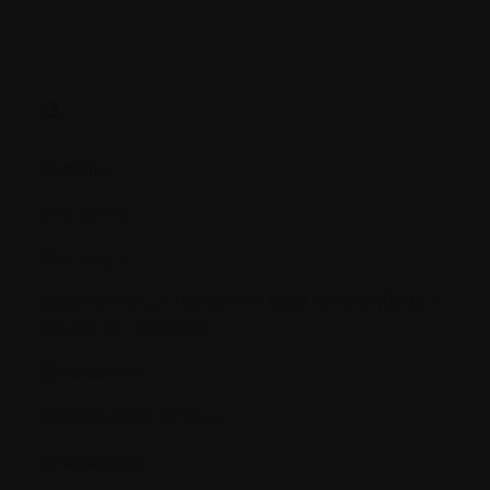
O.
Oedème
Oncogène
Oncologue
Organismes de recherche sous contrat (ORC) et
de gestion des sites
Ostéoblaste
Ostéocalcine sérique
Ostéoclaste