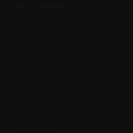
Survie sans progression
Syndrome myélodysplastique
T.
Taux Créatinine
Test HLA antigène leucocyte humain
Thérapie cognitivo-comportementale (TCC)
Thérapie d’entretien
Thérapie d’induction
Thérapie systémique