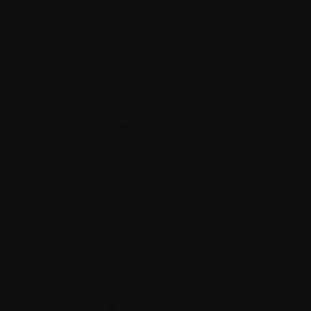
Actualités et événements
Plan du site
Glossaire
Nous joindre
Téléphone :
514-421‑2242
Sans-frais :
1-888-798‑5771
Courriel :
contact@myelome.ca
1255 TransCanada, Suite 160
Dorval, QC H9P
2V4