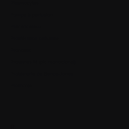
Plasmocytes
Pompe à perfusion
Précancéreux
Prolifération cellulaire
Pronostic
Protéines M (pic monoclonal)
Protéinurie de Bence-Jones
Protocole
R.