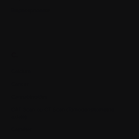
Bisphosphonate
C.
Calcium
Cancer
Cannabinoïdes
CAT Scan ou CT Scan (Tomodensitométrie
axiale)
Cathéter