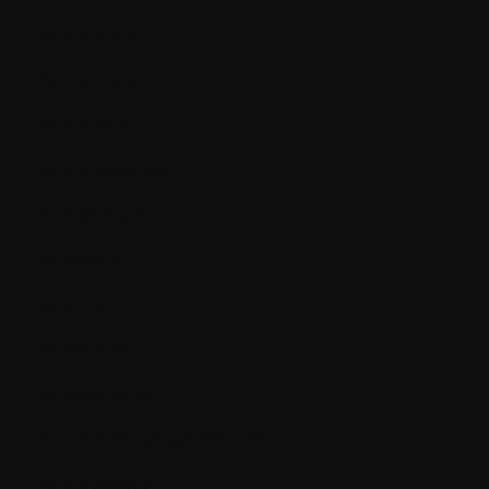
Albuminurie
Allogénique
Amyloïdose
Amyloïdose AL
Analgésique
Analogue
Anémie
Anesthésie
Angiogénèse
Anomalies cytogénétiques
Antibiotiques