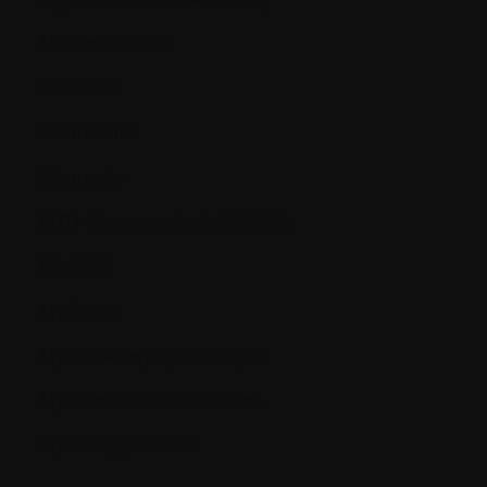
Moelle osseuse
Molécule
Monoclonal
Monocyte
MTD (dose maximale tolérée)
Myeloid
Myéloïde
Myélome asymptomatique
Myelome de Bence-Jones
Myélosuppression