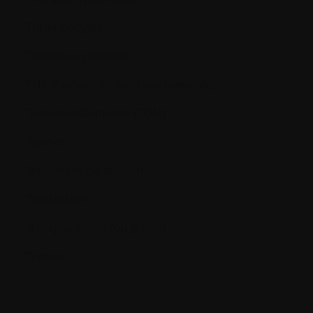
Thrombocytes
Thrombocytopénie
TNF (Facteur de nécrose tumorale)
Tomodensitométrie (TDM)
Toxines
Traitement de soutien
Transfusion
Transplantation (ou greffe)
Tumeur