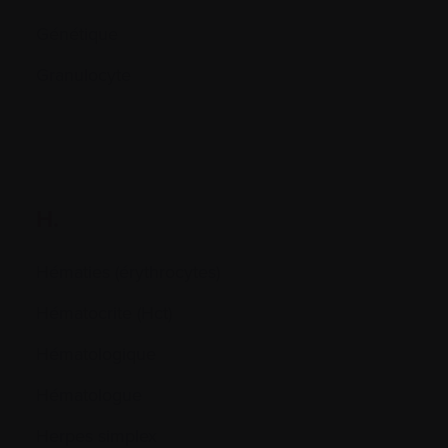
Génétique
Granulocyte
H.
Hématies (érythrocytes)
Hématocrite (Hct)
Hématologique
Hématologue
Herpes simplex