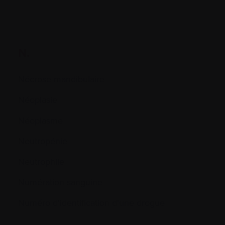
N.
Nécrose mandibulaire
Néoplasie
Néoplasme
Neutropénie
Neutrophile
Numération sanguine
Numéro d'identification d'une drogue