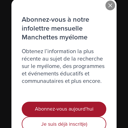
Immunoglobuline (Ig)
Abonnez-vous à notre
Immunosuppression
infolettre mensuelle
Immunothérapie
Manchettes myélome
Incidence
Obtenez l’information la plus
Inhiber
récente au sujet de la recherche
Inhibiteurs de l’angiogénèse
sur le myélome, des programmes
et événements éducatifs et
Injection
communautaires et plus encore.
Interféron
Interleukine
Abonnez-vous aujourd’hui
IRM (résistance magnétique imagée)
Je suis déjà inscrit(e)