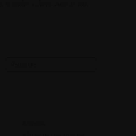
tage autonome à chaque étape de votre
Apoptose
ARN (acide ribonucléique)