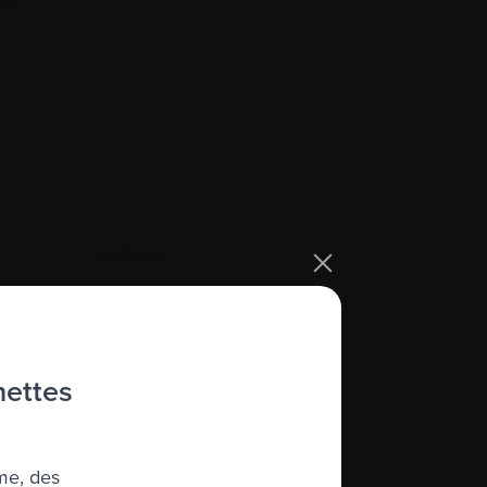
use
Créatinine
Cryconservation
Cycle
Cyphoplastie par ballonnet
hettes
Cytogénétique
Cytokine
me, des