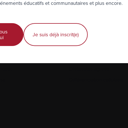
nements éducatifs et communautaires et plus encore.
iothérapie
Corticostéroïdes
ous
Je suis déjà inscrit(e)
ui
améthasone
Dialyse
nostic
Diétetistes agréés
yse
Différenciation cellulaire