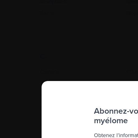
Basophiles
Biom
Bénin
Biop
C.
Calcium
CD3
Cancer
Cell
Cannabinoïdes
Cell
CAT Scan ou CT Scan
Cell
Abonnez-vou
(Tomodensitométrie axiale)
myélome
Chaî
Cathéter
Cham
Obtenez l’informat
Cathéter veineux central