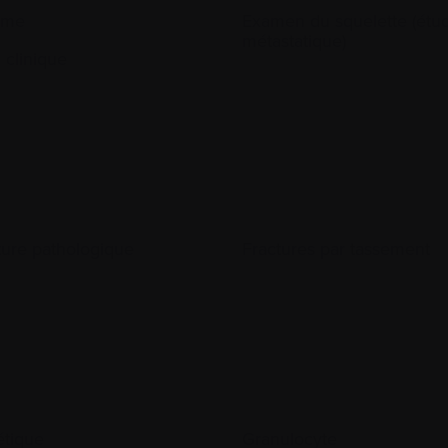
yme
Examen du squelette (étu
métastatique)
 clinique
ture pathologique
Fractures par tassement
tique
Granulocyte