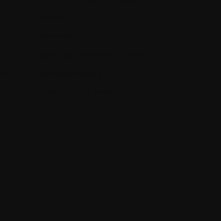
Arthrite
s
Aspiration
Aspiration de moelle osseuse
es):
Asymptomatique
Azote uréique sanguin