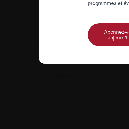
programmes et évé
Chim
Abonnez-v
aujourd’h
D.
Délétions
Dex
Dépôts d'amyloïdes ou de
Diag
chaînes légères
Dial
E.