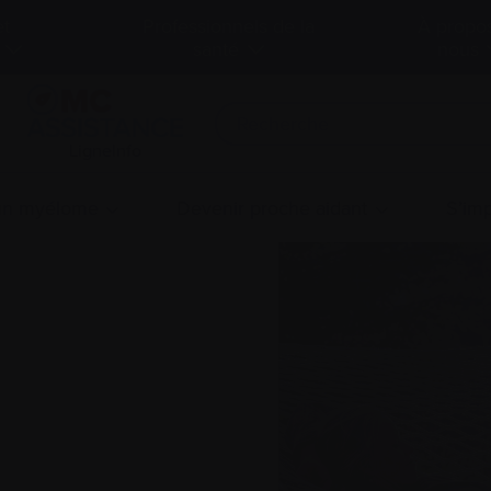
et
Professionnels de la
À propo
santé
nous
LigneInfo
 un myélome
Devenir proche aidant
S’imp