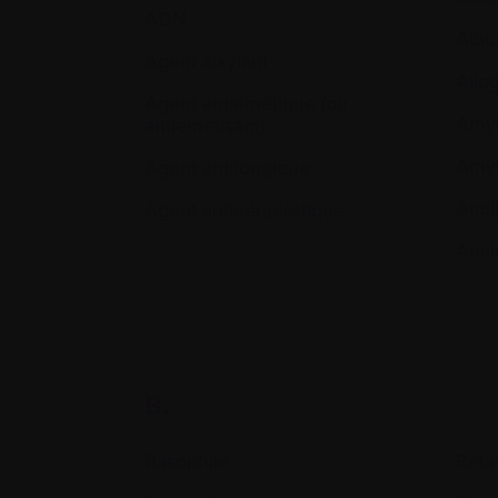
ADN
Albu
Agent alkylant
Allo
Agent antiémétique (ou
Amyl
antiémétisant)
Amyl
Agent antifongique
Anal
Agent antinéoplastique
Anal
B.
Basophile
Bêta