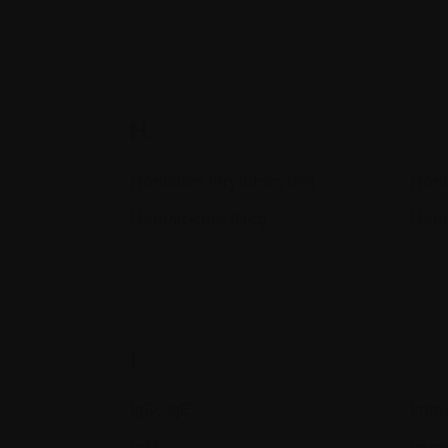
H.
Hématies (érythrocytes)
Héma
Hématocrite (Hct)
Hém
I.
IgD, IgE
Immu
IgM
Immu