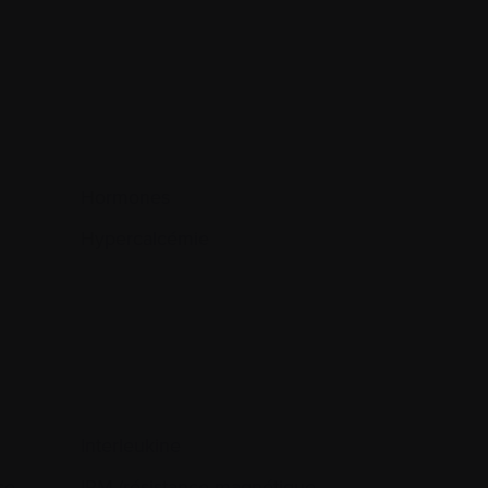
Hormones
Hypercalcémie
Interleukine
se
IRM (résistance magnétique