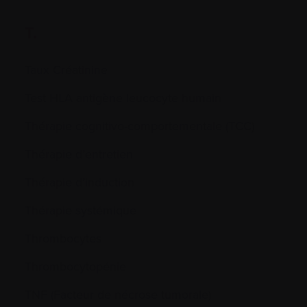
T.
Taux Créatinine
Test HLA antigène leucocyte humain
Thérapie cognitivo-comportementale (TCC)
Thérapie d’entretien
Thérapie d’induction
Thérapie systémique
Thrombocytes
Thrombocytopénie
TNF (Facteur de nécrose tumorale)