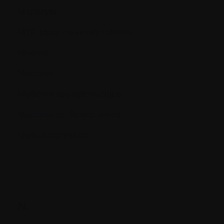
Monocyte
MTD (dose maximale tolérée)
Myeloid
Myéloïde
Myélome asymptomatique
Myelome de Bence-Jones
Myélosuppression
N.