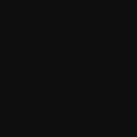
C.
Calcium
Cancer
Cannabinoïdes
CAT Scan ou CT Scan (Tomodensitométrie
axiale)
Cathéter
Cathéter veineux central
CD34+
Cellule
Cellules sanguines