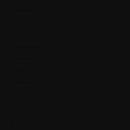
Créatinine
Cryconservation
Cycle
Cyphoplastie par ballonnet
Cytogénétique
Cytokine
Cytokines
D.