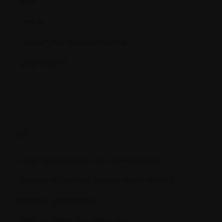
LDH
Lésion
Leucocytes (globules blancs)
Lymphocytes
M.
Magroglobulinémie de Waldenström
Maladie du greffon contre l’hôte (GVHD)
Maladie progressive
maladie résiduelle minimale