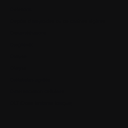
Délétions
Dépôts d'amyloïdes ou de chaînes légères
Dexaméthasone
Diagnostic
Dialyse
Dialyse
Diétetistes agréés
Différenciation cellulaire
DLT (Dose limitante toxique)