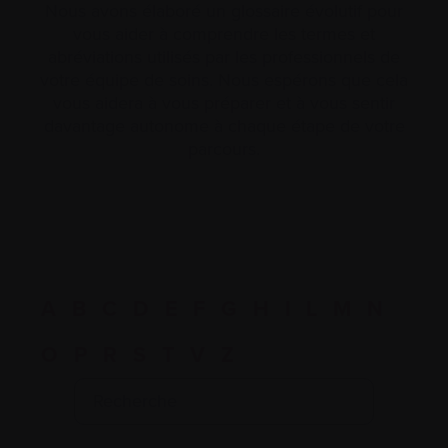
Nous avons élaboré un glossaire évolutif pour
vous aider à comprendre les termes et
abréviations utilisés par les professionnels de
votre équipe de soins. Nous espérons que cela
vous aidera à vous préparer et à vous sentir
davantage autonome à chaque étape de votre
parcours.
A
B
C
D
E
F
G
H
I
L
M
N
O
P
R
S
T
V
Z