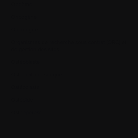
Oedème
Oncogène
Oncologue
Organismes de recherche sous contrat (ORC) et
de gestion des sites
Ostéoblaste
Ostéocalcine sérique
Ostéoclaste
Ostéoïde
Ostéoporose