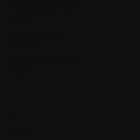
Tomodensitométrie (TDM)
Toxines
Traitement de soutien
Transfusion
Transplantation (ou greffe)
Tumeur
V.
Vaccin