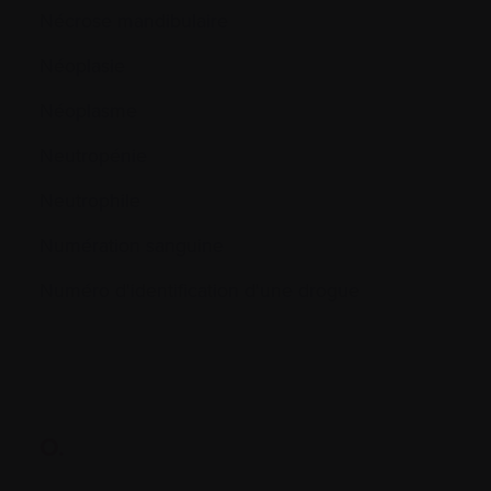
Nécrose mandibulaire
Néoplasie
Néoplasme
Neutropénie
Neutrophile
Numération sanguine
Numéro d'identification d'une drogue
O.