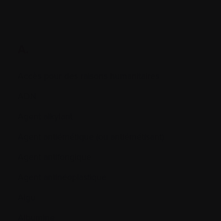
A.
Accès pour des raisons humanitaires
ADN
Agent alkylant
Agent antiémétique (ou antiémétisant)
Agent antifongique
Agent antinéoplastique
Aigu
Albumine