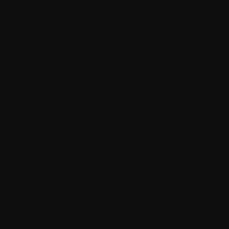
Maladie stable
Malin
Marqueur de tumeur
MDR (résistance à plusieurs médicaments)
Mélanome
Métastaser
MGUS (Gammapathie Monoclonale de
Signification Indéterminée)
Moelle osseuse
Molécule
Monoclonal