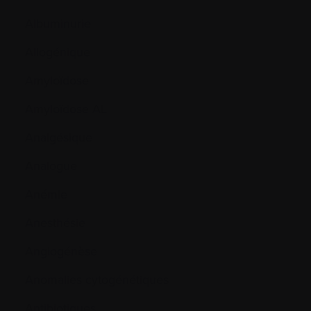
Albuminurie
Allogénique
Amyloïdose
Amyloïdose AL
Analgésique
Analogue
Anémie
Anesthésie
Angiogénèse
Anomalies cytogénétiques
Antibiotiques