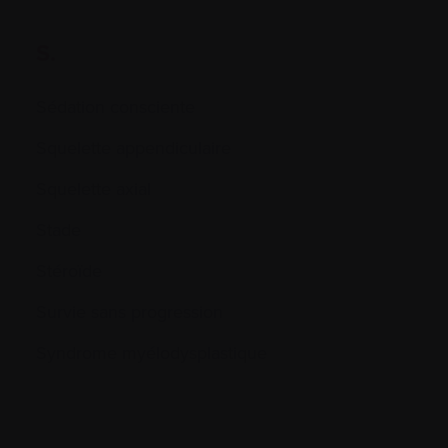
S.
Sédation consciente
Squelette appendiculaire
Squelette axial
Stade
Stéroïde
Survie sans progression
Syndrome myélodysplastique