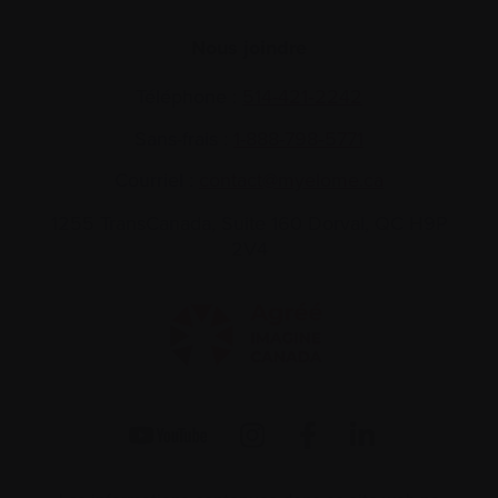
Nous joindre
Téléphone :
514-421‑2242
Sans-frais :
1-888-798‑5771
Courriel :
contact@myelome.ca
1255 TransCanada, Suite 160
Dorval, QC H9P
2V4