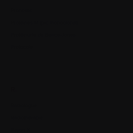
Pronostic
Protéines M (pic monoclonal)
Protéinurie de Bence-Jones
Protocole
R.
Radiologue
Radiothérapie
Rayon X