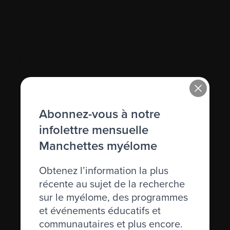
I.
IgD, IgE
IgM
Abonnez-vous à notre
infolettre mensuelle
Immunodéficience
Manchettes myélome
Immunofixation
Obtenez l’information la plus
Immunoglobuline (Ig)
récente au sujet de la recherche
Immunosuppression
sur le myélome, des programmes
et événements éducatifs et
Immunothérapie
communautaires et plus encore.