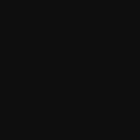
X
`Biopsie`
Procédure médicale au cours de laquelle
un petit échantillon de tissu d'un rein ou
d'un autre organe est prélevé afin de
l'examiner avec soin sous microscope.
B.