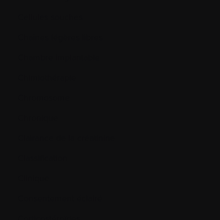
Cellules souches
Chaînes légères libres
Chambre implantable
Chimiothérapie
Chromosome
Chronique
Clairance de la créatinine
Classification
Clinique
Consentement éclairé
Corticostéroïdes