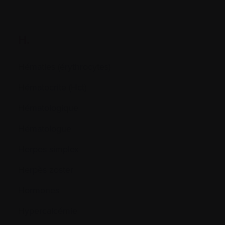
H.
Hématies (érythrocytes)
Hématocrite (Hct)
Hématologique
Hématologue
Herpes simplex
Herpès zoster
Hormones
Hypercalcémie