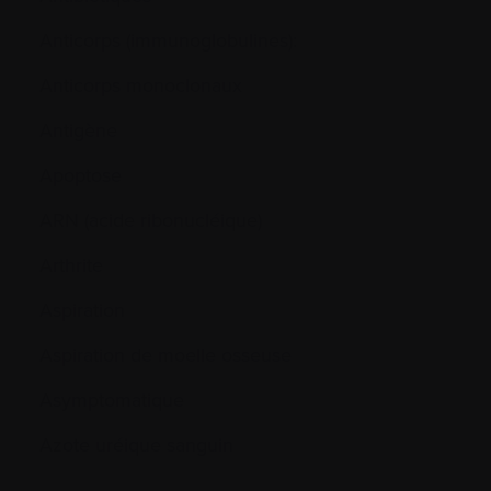
Anticorps (immunoglobulines):
Anticorps monoclonaux
Antigène
Apoptose
ARN (acide ribonucléique)
Arthrite
Aspiration
Aspiration de moelle osseuse
Asymptomatique
Azote uréique sanguin