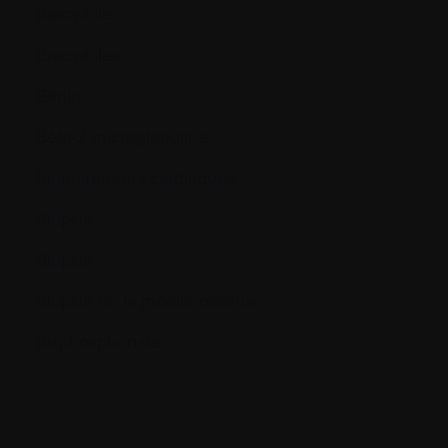
Basophile
Basophiles
Bénin
Bêta-2 microglobuline:
Biomarqueurs cardiaques
Biopsie
Biopsie
Biopsie de la moelle osseuse
Bisphosphonate