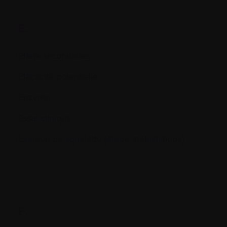
E.
Effets secondaires
Efficacité potentielle
Enzyme
Essai clinique
Examen du squelette (étude métastatique)
F.