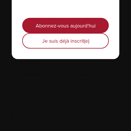
Incidence
Inhiber
Abonnez-vous aujourd’hui
Inhibiteurs de l’angiogénèse
Injection
Je suis déjà inscrit(e)
Interféron
Interleukine
IRM (résistance magnétique imagée)
L.